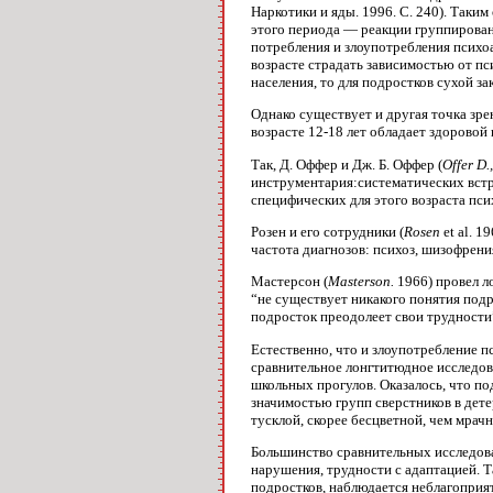
Наркотики и яды. 1996. С. 240). Таки
этого периода — реакции группирован
потребления и злоупотребления психоа
возрасте страдать зависимостью от пс
населения, то для подростков сухой за
Однако существует и другая точка зре
возрасте 12-18 лет обладает здорово
Так, Д. Оффер и Дж. Б. Оффер (
Offer D.,
инструментария:систематических встре
специфических для этого возраста пси
Розен и его сотрудники (
Rosen
et al. 1
частота диагнозов: психоз, шизофрения
Мастерсон (
Masterson.
1966) провел л
“не существует никакого понятия подр
подросток преодолеет свои трудности” 
Естественно, что и злоупотребление п
сравнительное лонгтитюдное исследов
школьных прогулов. Оказалось, что п
значимостью групп сверстников в дете
тусклой, скорее бесцветной, чем мрачн
Большинство сравнительных исследова
нарушения, трудности с адаптацией. Т
подростков, наблюдается неблагоприят