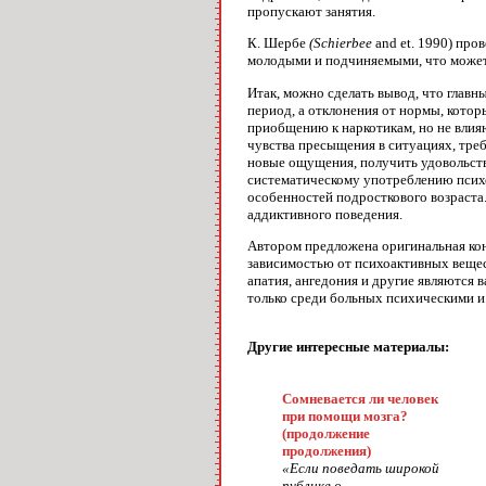
пропускают занятия.
К. Шербе
(Schierbee
and et. 1990) про
молодыми и подчиняемыми, что может
Итак, можно сделать вывод, что главн
период, а отклонения от нормы, кото
приобщению к наркотикам, но не влияю
чувства пресыщения в ситуациях, тре
новые ощущения, получить удовольстви
систематическому употреблению психо
особенностей подросткового возраст
аддиктивного поведения.
Автором предложена оригинальная кон
зависимостью от психоактивных вещес
апатия, ангедония и другие являются
только среди больных психическими и
Другие интересные материалы:
Сомневается ли человек
при помощи мозга?
(продолжение
продолжения)
«Если поведать широкой
публике о...