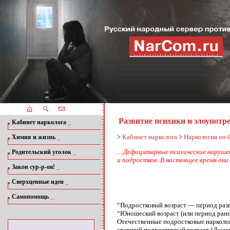
Развитие психики и злоупотр
_
Кабинет нарколога
_
>
Кабинет нарколога
>
Наркология on-l
Химия и жизнь
_
…Дефицитарные психические нарушени
Родительский уголок
и подростков. В настоящее время они
_
Закон сур-р-ов!
_
Сверхценные идеи
_
Самопомощь
“Подростковый возраст — период разви
“Юношеский возраст (или период ранней
Отечественные подростковые нарколог
старший подростковый возраст (
Лично