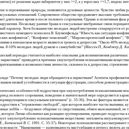
иятно) от решения задач-лабиринтов у них =+2, а у взрослых =+1,7, индекс инте
тие и переживание природы, появляются духовные ценности. Чувство любви р
ксуальных отношений. Современное общество предъявляет высокие требовани
мает длительное время и после полового созревания. Однако и позитивная фаза
нарушения. Поскольку ранние браки и сексуальные внебрачные связи порица
ный характер. Хотя большинство молодых людей внутренне сепарируется от ро
известного немецкого психолога В. Блуменфельда “Юность как ситуация конфлик
ких конфликтов”; “Конфликт поколений”; “Мировоззренческий конфликт”; “В
иями в юношеском возрасте являются тревога и депрессия. “Около 40% молод
зма. 8-10% молодых людей думали о самоубийстве” (
Массен П., Конджер Д.. Ка
шеский периоды считаются наиболее опасными для возникновения различных 
 от наркотиков” приводятся причины злоупотребления психоактивными веществ
итязаниями и возможностями личности, склонность к депрессии, стремление к
кладе “Почему молодые люди обращаются к наркотикам? Аспекты профилактики
изнаком низкой устойчивости в ситуации фрустрации, способом демонстрации н
ихических особенностей подростков при злоупотреблении психоактивными ве
период полового созревания, поведение в значительной мере определяется хар
 формирующимся сексуальным влечением” (с. 35-36). Эти же факторы являются 
одростков к “отравлению свободой”, при котором наиболее часты выпивки, к
вные хобби — бездумное общение со сверстниками, обмен малозначимой, не 
, которое Личко обозначил как реакцию группирования, приводит подростка в 
вует злоупотреблению психоактивными веществами: ингалянты визуализируют 
 Е., Битенский
В. С.
1991. С. 35-37). Некоторые психоаалитики рассматривают 
ом возрасте. “Наркомания — разновидность мастурбации и регресс вплоть до о