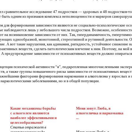
вел сравнительное исследование 47 подростков — здоровых и 48 подростков-т
 быть одним из признаков комплекса неполноценности и маркеров саморазру
ым для формирования зависимости являются не социально-психологические осо
рые наблюдаются лишь у небольшого числа подростков. Возможно, особенности
т на возникновение зависимости от них. Так, гипердинамичность, гипертимно
бующих однообразной, монотонной, стереотипной и рутинной деятельности. 
е. А вот такие нарушения, как адинамия, ригидность, устойчивое снижение н
активных веществ, сделать патологическим влечение к ним. Поэтому, на мой в
а. А предупреждение зависимости от психоактивных веществ должно опирать
цепция психической активности “я”, подкрепленная многочисленными экспер
тв, а также группы повышенного риска зависимости от психоактивных вещест
 важнейшими факторами формирования наркомании и алкоголизма у взрослых и 
 наркологическими заболеваниями, но и в общей популяции.
Какие механизмы борьбы
Меня зовут Люба, я
с алкоголем являются
алкоголичка и наркоманка
наиболее эффективными и
...
целесообразными?
Статья отражает в
суммированном виде...
Меня зовут Люба, я