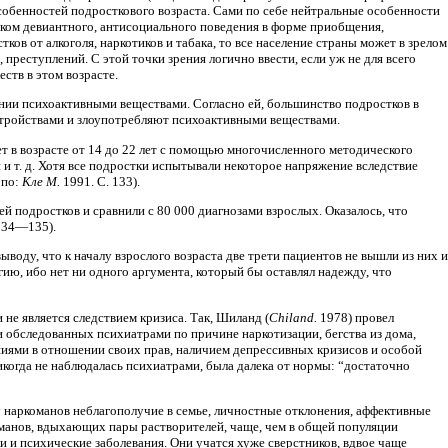
 особенностей подросткового возраста. Сами по себе нейтральные особенности
иком девиантного, антисоциального поведения в форме приобщения,
ов от алкоголя, наркотиков и табака, то все население страны может в зрелом
преступлений. С этой точки зрения логично ввести, если уж не для всего
ств в этом возрасте.
лении психоактивными веществами. Согласно ей, большинство подростков в
стройствами и злоупотребляют психоактивными веществами.
ет в возрасте от 14 до 22 лет с помощью многочисленного методического
и т. д. Хотя все подростки испытывали некоторое напряжение вследствие
 по:
Кле М.
1991. С. 133).
ей подростков и сравнили с 80 000 диагнозами взрослых. Оказалось, что
 134—135).
воду, что к началу взрослого возраста две трети пациентов не вышли из них и
ию, ибо нет ни одного аргумента, который бы оставлял надежду, что
не является следствием кризиса. Так, Шиланд (
Chiland.
1978) провел
 обследованных психиатрами по причине наркотизации, бегства из дома,
иями в отношении своих прав, наличием депрессивных кризисов и особой
икогда не наблюдалась психиатрами, была далека от нормы: “достаточно
 наркоманов неблагополучие в семье, личностные отклонения, аффективные
команов, вдыхающих пары растворителей, чаще, чем в общей популяции
и и психические заболевания. Они учатся хуже сверстников, вдвое чаще