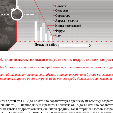
Новости
О сервере
Структура
Адреса и ссылки
Книга посетителей
Форум
Чат
Поиск по сайту
ебление психоактивными веществами в подростковом возрас
ine
>
Развитие психики и злоупотребление психоактивными веществами в подр
я: адинамия, аспонтанность, абулия, апатия, ангедония и другие являются
 получили широкое распространение не только среди больных психическими и
тия детей от 11-12 до 15 лет, что соответствует среднему школьному возраст
 юности) — период жизни и развития человека от 15 до 18 лет, что соответств
и называют подростками как учащихся средних, так и старших классов. Возр
 А. Е., Битенский В. С.
1991. С. 16). В настоящем пособии речь идет о средне