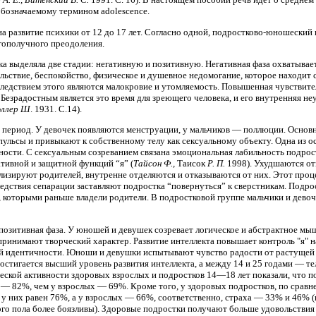
обозначаемому термином adolescence.
а развитие психики от 12 до 17 лет. Согласно одной, подростково-юношеский
гополучного преодоления.
 выделяла две стадии: негативную и позитивную. Негативная фаза охватывает п
ьствие, беспокойство, физическое и душевное недомогание, которое находит с
ледствием этого являются малокровие и утомляемость. Повышенная чувствител
Безрадостным является это время для зреющего человека, и его внутренняя не
ллер Ш
. 1931. С.14).
период. У девочек появляются менструации, у мальчиков — поллюции. Основна
льсы и привыкают к собственному телу как сексуальному объекту. Одна из о
ости. С сексуальным созреванием связана эмоциональная лабильность подрос
тивной и защитной функций “я” (
Тайсон Ф.,
Таисок
Р. П.
1998). Ухудшаются от
изируют родителей, внутренне отделяются и отказываются от них. Этот проц
ледствия сепарации заставляют подростка “повернуться” к сверстникам. Подр
 которыми раньше владели родители. В подростковой группе мальчики и девоч
 позитивная фаза. У юношей и девушек созревает логическое и абстрактное 
ринимают творческий характер. Развитие интеллекта повышает контроль "я" 
й идентичности. Юноши и девушки испытывают чувство радости от растущей 
остигается высший уровень развития интеллекта, а между 14 и 25 годами — т
еской активности здоровых взрослых и подростков 14—18 лет показали, что п
— 82%, чем у взрослых — 69%. Кроме того, у здоровых подростков, по сравн
и у них равен 76%, а у взрослых — 66%, соответственно, страха — 33% и 46% 
о пола более боязливы). Здоровые подростки получают больше удовольствия 