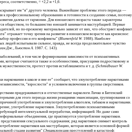
реса, соответственно, = +2,2 и +1,6.
аскрывает им “я” другого человека. Важнейшие проблемы этого периода —
я к профессиональному образованию и готовности к созданию семьи, поэтому
 развития далека от гармонии. Для юношеского возраста также характерны
ются обществом, то большинство юношей занимается мастурбацией. Первые
дителей, но по-прежнему материально зависят от них, что обостряет конфликт
та” отражает точку зрения на развитие в юношеском возрасте как кризисное:
ыбор профессии и его конфликты” (
Blumenfeld W.
1988). Наиболее
ых людей испытывали сильное, правда, не всегда продолжительное чувство
ган Дж., Хьюстон А.
1987. С. 143).
заболеваний, в том числе формирования зависимости от психоактивных
ами, которые считаются также и особенностями, присущими подростковому и
 мужественности, протест против истаблишмента и т. д. (
Schmidbauer W.
 наркомании в школе и вне ее” сообщает, что злоупотребление наркотиками
езависимости, “взрослости” и условием включения в группы сверстников.
ществами придерживаются и отечественные наркологи Личко и Битенский
актерными для этого периода жизни реакциями эмансипации, группирования со
причиной употребления и злоупотребления алкоголем, табаком и наркотиками.
урение, употребление наркотиков. Злоупотреблению психоактивными
требующей интеллектуальной переработки, информацией. Но даже само
неформальные объединения, где практикуется употребление наркотиков.
представления сексуального содержания; ряд наркотиков снимает контроль
потребление наркотиков как мастурбацию, которая является основной формой
ральной стадии развития” (Энциклопедия преступлений и катастроф: