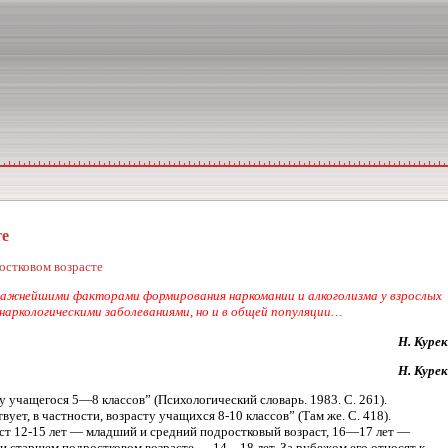
те
остковом возрасте
 важнейшими факторами формирования наркомании и алкоголизма у взрослых
 наркологическими заболеваниями, но и в общей популяции…
Н. Курек
Н. Курек
у учащегося 5—8 классов” (Психологический словарь. 1983. С. 261).
ует, в частности, возрасту учащихся 8-10 классов” (Там же. С. 418).
аст 12-15 лет — младший и средний подростковый возраст, 16—17 лет —
м и старшем подростковом возрасте — 14—18 лет. За рубежом его относят к