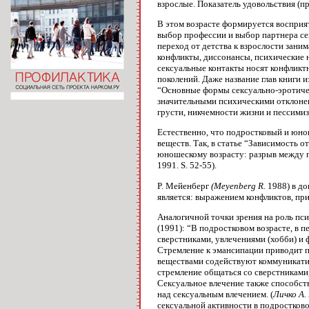
взрослые. Показатель удовольствия (пр
В этом возрасте формируется восприя
выбор профессии и выбор партнера се
переход от детства к взрослости зани
конфликты, диссонансы, психические 
сексуальные контакты носят конфликт
поколений. Даже название глав книги 
“Основные формы сексуально-эротичес
значительными психическими отклонен
грусти, никчемности жизни и пессими
Естественно, что подростковый и юно
веществ. Так, в статье “Зависимость
юношескому возрасту: разрыв между пр
1991. S. 52-55).
P. Мейенберг
(Meyenberg R.
1988) в до
является: выражением конфликтов, пр
Аналогичной точки зрения на роль пс
(1991): “В подростковом возрасте, в 
сверстниками, увлечениями (хобби) и
Стремление к эмансипации приводит п
веществами содействуют коммуникати
стремление общаться со сверстниками
Сексуальное влечение также способст
над сексуальным влечением. (
Личко А.
сексуальной активности в подростков