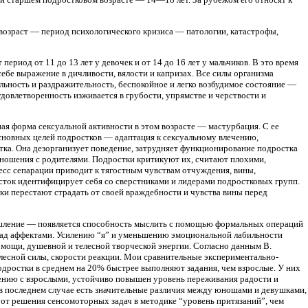
 возраст — период психологического кризиса — патологии, катастрофы,
ериод от 11 до 13 лет у девочек и от 14 до 16 лет у мальчиков. В это время
ебе выражение в дичливости, вялости и капризах. Все силы организма
ьность и раздражительность, беспокойное и легко возбудимое состояние —
удовлетворенность изживается в грубости, упрямстве и черствости и
я форма сексуальной активности в этом возрасте — мастурбация. С ее
сновных целей подростков — адаптация к сексуальному влечению,
тка. Она дезорганизует поведение, затрудняет функционирование подростка
ношения с родителями. Подростки критикуют их, считают плохими,
есс сепарации приводит к тягостным чувствам отчуждения, вины,
осток идентифицирует себя со сверстниками и лидерами подростковых групп.
ки перестают страдать от своей враждебности и чувства вины перед
мышление — появляется способность мыслить с помощью формальных операций
над аффектами. Усилению “я” и уменьшению эмоциональной лабильности
мощи, душевной и телесной творческой энергии. Согласно данным В.
елесной силы, скорости реакции. Мои сравнительные экспериментально-
одростки в среднем на 20% быстрее выполняют задания, чем взрослые. У них
ению с взрослыми, устойчиво повышен уровень переживания радости и
(в последнем случае есть значительные различия между юношами и девушками,
от решения сенсомоторных задач в методике “уровень притязаний”, чем