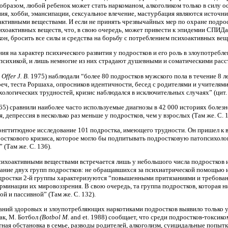
м образом, любой ребенок может стать наркоманом, алкоголиком только в силу
ия, хобби, эмансипации, сексуальное влечение, мастурбация являются источн
ктивными веществами. И если не принять чрезвычайных мер по охране подростк
ихоактивных веществ, что, в свою очередь, может привести к эпидемии СПИДа, 
кон, бросить все силы и средства на борьбу с потреблением психоактивных веще
ния на характер психического развития у подростков и его роль в злоупотреб
й психикой, и лишь немногие из них страдают душевными и соматическими рас
 Offer J. В.
1975) наблюдали “более 80 подростков мужского пола в течение 8 л
ч, теста Роршаха, опросников идентичности, бесед с родителями и учителями 
хологических трудностей, кризис наблюдался в исключительных случаях” (цит.
965) сравнили наиболее часто используемые диагнозы в 42 000 историях болезн
, депрессия в несколько раз меньше у подростков, чем у взрослых (Там же. С.
онгтитюдное исследование 101 подростка, имеющего трудности. Он пришел к вы
осткового кризиса, которое могло бы подпитывать подростковую патопсихолог
(Там же. С. 136).
сихоактивными веществами встречается лишь у небольшого числа подростков и 
ание двух групп подростков: не обращавшихся за психиатрической помощью и
одростки 2-й группы характеризуются “повышенными притязаниями и требован
рминации их мировоззрения. В свою очередь, та группа подростков, которая н
ой и пассивной” (Там же. С. 132).
ний здоровых и злоупотребляющих наркотиками подростков выявило только у
ак, М. Ботбол
(Botbol M.
and et. 1988) сообщает, что среди подростков-токси
ная обстановка в семье, разводы родителей, алкоголизм, суицидальные попытк