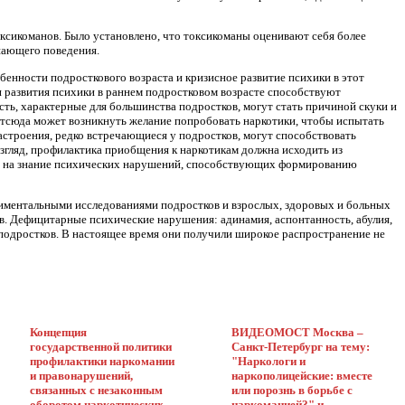
оксикоманов. Было установлено, что токсикоманы оценивают себя более
шающего поведения.
бенности подросткового возраста и кризисное развитие психики в этот
 развития психики в раннем подростковом возрасте способствуют
сть, характерные для большинства подростков, могут стать причиной скуки и
Отсюда может возникнуть желание попробовать наркотики, чтобы испытать
астроения, редко встречающиеся у подростков, могут способствовать
згляд, профилактика приобщения к наркотикам должна исходить из
ся на знание психических нарушений, способствующих формированию
иментальными исследованиями подростков и взрослых, здоровых и больных
в. Дефицитарные психические нарушения: адинамия, аспонтанность, абулия,
подростков. В настоящее время они получили широкое распространение не
Концепция
ВИДЕОМОСТ Москва –
государственной политики
Санкт-Петербург на тему:
профилактики наркомании
"Наркологи и
и правонарушений,
наркополицейские: вместе
связанных с незаконным
или порознь в борьбе с
оборотом наркотических
наркоманией?" и