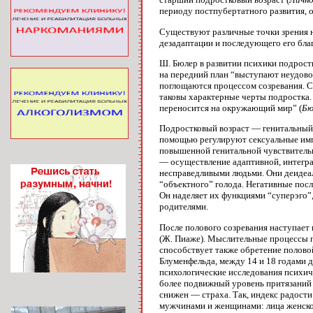
периоду постпубертатного развития, 
Существуют различные точки зрения н
дезадаптации и последующего его бла
Ш. Бюлер в развитии психики подростка
на передний план “выступают неудовол
поглощаются процессом созревания. С
таковы характерные черты подростка. 
переносится на окружающий мир” (
Бю
Подростковый возраст — генитальный 
помощью регулируют сексуальные импу
повышенной генитальной чувствительн
— осуществление адаптивной, интегра
несправедливыми людьми. Они деидеал
“объектного” голода. Негативные пос
Он наделяет их функциями “суперэго”,
родителями.
После полового созревания наступает
(Ж. Пиаже). Мыслительные процессы п
способствует также обретение полово
Блуменфельда, между 14 и 18 годами д
психологические исследования психич
более подвижный уровень притязаний 
снижен — страха. Так, индекс радост
мужчинами и женщинами: лица женског