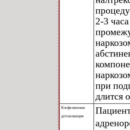
процеду
2-3 часа
промежу
наркозо
абстине
компоне
наркозо
при под
длится о
Клофелиновая
Пациент
детоксикация
адренор