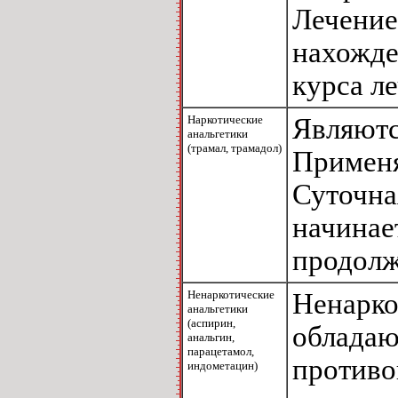
Лечение
нахожде
курса л
Наркотические
Являютс
анальгетики
(трамал, трамадол)
Применя
Суточная
начинае
продолж
Ненаркотические
Ненарко
анальгетики
(аспирин,
облада
анальгин,
парацетамол,
противо
индометацин)