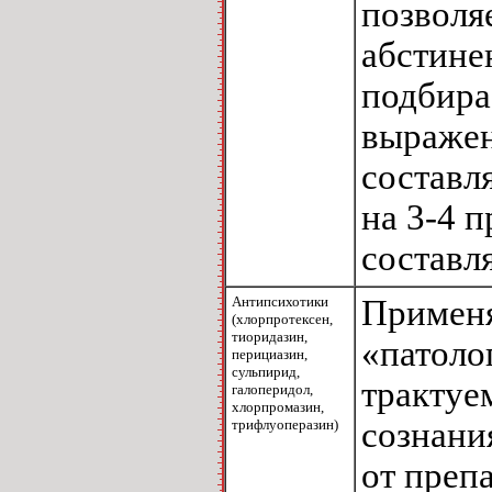
позволя
абстине
подбира
выражен
составля
на 3-4 
составля
Антипсихотики
Применя
(хлорпротексен,
тиоридазин,
«патоло
перициазин,
сульпирид,
трактуе
галоперидол,
хлорпромазин,
сознани
трифлуоперазин)
от преп