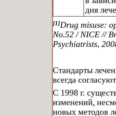
в завис
дня леч
[1]
Drug misuse: op
No.52 / NICE // B
Psychiatrists, 200
Стандарты лечен
всегда согласую
С 1998 г. сущес
изменений, несмо
новых методов л