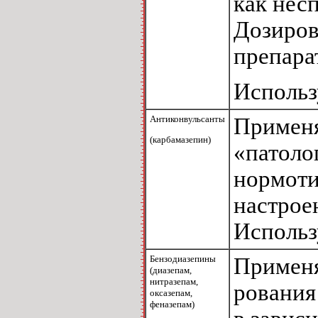
как нес
Дозиров
препара
Использ
Антиконвульсанты
Применя
(карбамазепин)
«патоло
нормоти
настроен
Использ
Бензодиазепины
Применя
(диазепам,
нитразепам,
рования
оксазепам,
феназепам)