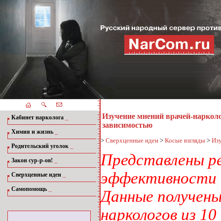
Изучение мнений врачей-наркол
_
Кабинет нарколога
зависимостью
_
Химия и жизнь
>
Сверхценные идеи
>
Косые взгляды
>
Изу
_
Родительский уголок
Представлены ре
_
Закон сур-р-ов!
эффективности н
_
Сверхценные идеи
_
Самопомощь
Данные получены 
наркологов из 10