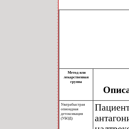
Метод или
лекарственная
группа
Описа
Ультрабыстрая
Пациент
опиоидная
детоксикация
антагони
(УБОД)
налтрекс