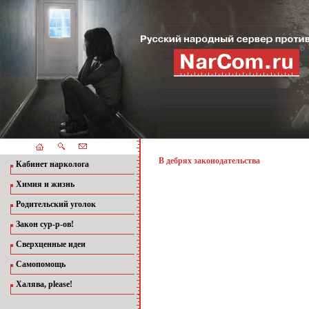
В дебрях законодательства
Кабинет нарколога
Химия и жизнь
Родительский уголок
Закон сур-р-ов!
Сверхценные идеи
Самопомощь
Халява, please!