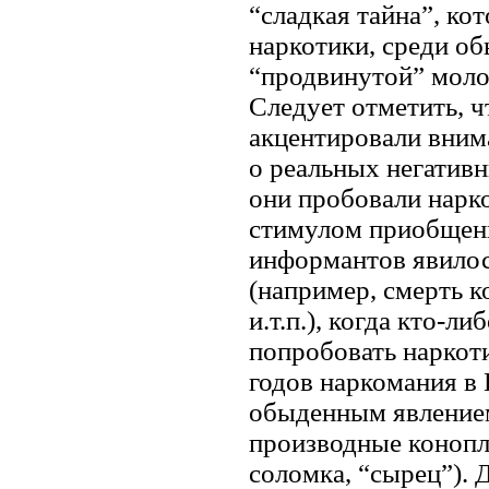
“сладкая тайна”, ко
наркотики, среди об
“продвинутой” молод
Следует отметить, 
акцентировали вним
о реальных негативн
они пробовали нарк
стимулом приобщени
информантов явилос
(например, смерть к
и.т.п.), когда кто-
попробовать наркоти
годов наркомания в
обыденным явлением
производные конопл
соломка, “сырец”). 