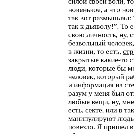
силой своей воли, т
новенькое, а что но
так вот размышлял: “К
так к дьяволу!”. То 
свою личность, ну, с
безвольный человек
в жизни, то есть,
стр
закрытые какие-то с
люди, которые бы ме
человек, который ра
и информация на сте
разум у меня был от
любые вещи, ну, мне 
есть, секте, или в т
манипулируют людьми
повезло. Я пришел в