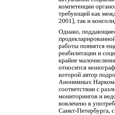
компетенции органов
требующей как межд
2001], так и консол
Однако, поддающиес
продекларированной
работы появятся еще
реабилитации и соц
крайне малочисленн
относится монограф
которой автор подр
Анонимных Наркомано
соответствии с раз
мониторингов и вед
вовлечено в употреб
Санкт-Петербурга, 