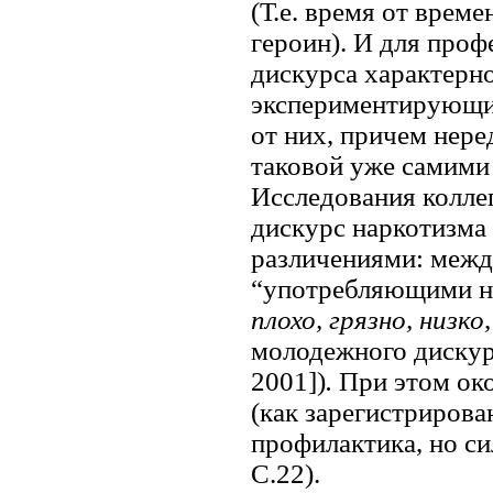
(Т.е. время от врем
героин). И для проф
дискурса характерн
экспериментирующих
от них, причем нере
таковой уже самими
Исследования колле
дискурс наркотизма
различениями: межд
“употребляющими на
плохо, грязно, низк
молодежного дискур
2001])
.
При этом ок
(как зарегистрирова
профилактика, но си
С.22).