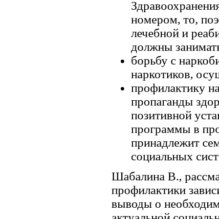
Здравоохранения
номером, то, по
лечебной и реаб
должны занимать
борьбу с наркоб
наркотиков, ос
профилактику на
пропаганды здор
позитивной уста
программы в про
принадлежит сем
социальных сист
Шабалина В., рассм
профилактики завис
выводы о необходим
актуальной социаль