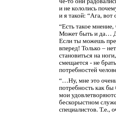
чё-то они радовались
и не кололись почем
и я такой: “Ага, вот 
“Есть такое мнение
Может быть и да… Да
Если ты можешь пре
вперед! Только – не
становиться на ноги
смещается - не брать
потребностей челов
“…Ну, мне это очень 
потребность как б
мои удовлетворяются
бескорыстном служен
специалистов. Т.е., 