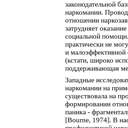
законодательной баз
наркомании. Провод
отношении наркозав
затрудняет оказани
социальной помощи.
практически не мог
и малоэффективной 
(кстати, широко исп
поддерживающая мет
Западные исследова
наркомании на приме
существовала на про
формировании отнош
паника - фрагментал
[Bourne, 1974]. В н
профилактикой нарко