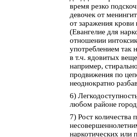
время резко подско
девочек от менинги
от заражения крови 
(Евангелие для нарк
отношении интоксик
употреблением так н
в т.ч. ядовитых ве
например, стирально
продвижения по цеп
неоднократно разбав
6) Легкодоступность
любом районе города
7) Рост количества
несовершеннолетним
наркотических или 