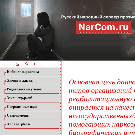
Кабинет нарколога
Основная цель данн
Химия и жизнь
типов организаций
Родительский уголок
реабилитационную 
Закон сур-р-ов!
опирается на качес
Сверхценные идеи
негосударственных/
Самопомощь
помогающих наркоза
Халява, please!
биографических и 