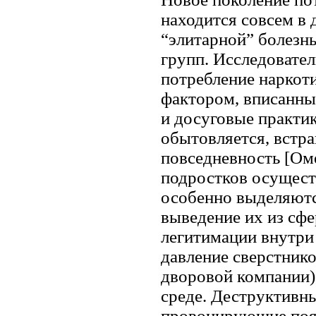
находится совсем в 
“элитарной” болезн
групп. Исследовате
потребление наркот
фактором, вписанны
и досуговые практик
обытовляется, встр
повседневность [Ом
подростков осущест
особенно выделяются
выведение их из сфе
легитимации внутри
давление сверстник
дворовой компании)
среде. Деструктивн
провоцирующие появ