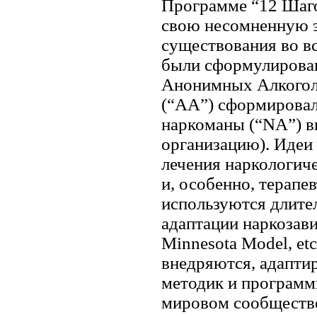
Программе “12 Шагов
свою несомненную э
существования во в
были сформулирован
Анонимных Алкогол
(“АА”) сформировал
наркоманы (“NA”) в
организацию). Идеи
лечения наркологич
и, особенно, терапе
используются длите
адаптации наркозави
Minnesota Model, etc
внедряются, адапти
методик и программ
мировом сообществ