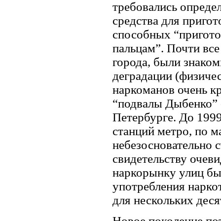
требовались опреде
средства для пригот
способных “пригото
пальцам”. Почти вс
города, были знаком
деградации (физичес
наркоманов очень кр
“подвалы Дыбенко” 
Петербурге. До 1999
станций метро, по 
небезосновательно 
свидетельству очев
наркорынку улиц бы
употребления нарко
для нескольких деся
Новое поколение по