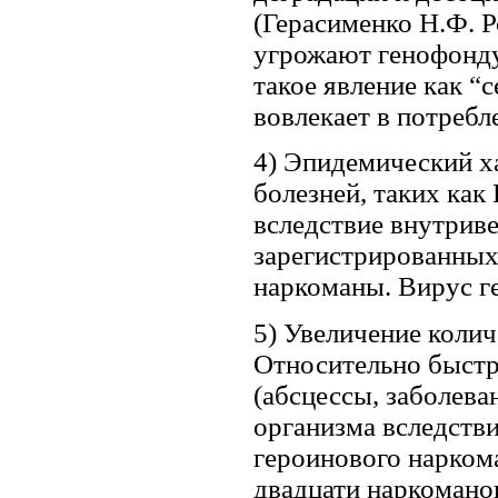
(Герасименко Н.Ф. 
угрожают генофонду
такое явление как “с
вовлекает в потребле
4) Эпидемический х
болезней, таких как
вследствие внутрив
зарегистрированны
наркоманы. Вирус г
5) Увеличение колич
Относительно быстр
(абсцессы, заболева
организма вследстви
героинового наркома
двадцати наркоманов