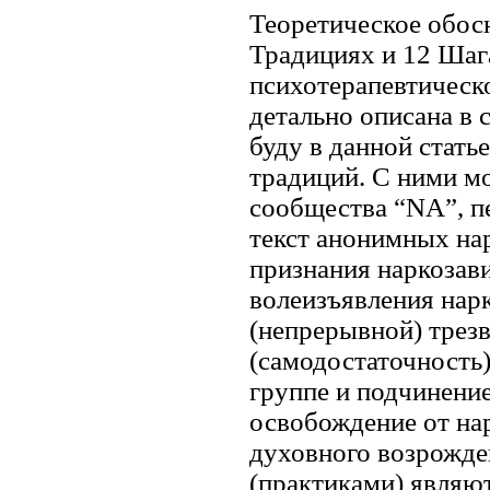
Теоретическое обос
Традициях и 12 Шаг
психотерапевтическ
детально описана в 
буду в данной стать
традиций. С ними м
сообщества “NA”, п
текст анонимных нар
признания наркозав
волеизъявления нар
(непрерывной) трез
(самодостаточность
группе и подчинени
освобождение от на
духовного возрожде
(практиками) являют