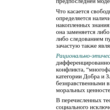
предпоследней моде
Что касается свобод
определяется налич
накопленных знаниях
она заменяется либ
либо следованием п
зачастую также явл
Рационально-этичес
дифференцированной
конфликта, “многофа
категории Добра и 
безнравственными в
моральных ценносте
В перечисленных т
социального исключ