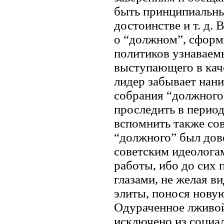
быть принципиальным
достоинстве и т. д.
о “должном”, сфор
политиков узнаваем
выступающего в каче
лидер забывает нани
собрания “должного”
проследить в перио
вспомнить также сов
“должного” был дов
советским идеолога
работы, ибо до сих
глазами, не желая в
элиты, понося нову
Одураченное лживой
исключено из социал