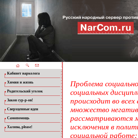
Кабинет нарколога
Проблема социально
Химия и жизнь
социальных дисципл
Родительский уголок
происходит во всех
Закон сур-р-ов!
множество негативн
Сверхценные идеи
рассматриваются м
Самопомощь
исключения в полити
Халява, please!
социальной работе;