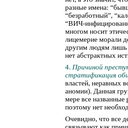
разные имена: “быв
“безработный”, “кал
“ВИЧ-инфицированный
многом носит этичес
лицемерие морали д
другим людям лишь 
нет абстрактных ист
4.
Причиной преступ
стратификация об
властей, неравных 
аномии). Данная гру
мере все названные
поэтому нет необход
Очевидно, что все д
связывают как прич