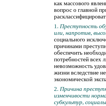
как массового явлен
вопрос о главной п
расклассифицироват
1.
Преступность обу
или, напротив, выс
социального исключ
причинами преступн
обеспечить необход
потребностей всех л
невозможность удов
жизни вследствие не
экономической экспа
2.
Причина преступ
изменчивости норм
субкультур, социаль