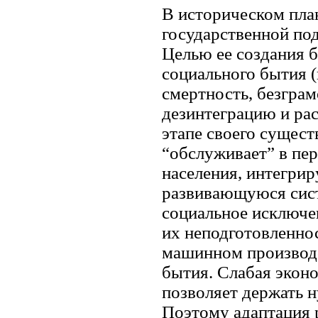
В историческом план
государственной под
Целью ее создания 
социального бытия 
смертность, безграм
дезинтеграцию и ра
этапе своего сущес
“обслуживает” в пе
населения, интегри
развивающуюся сист
социальное исключе
их неподготовленнос
машинном производс
бытия. Слабая экон
позволяет держать 
Поэтому адаптация р