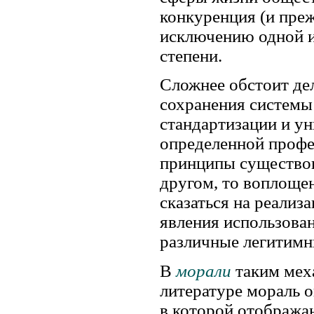
конкуренция (и преж
исключению одной и
степени.
Сложнее обстоит дел
сохранения системы
стандартизации и ун
определенной профе
принципы существов
другом, то воплоще
сказаться на реализ
явления использова
различные легитимн
В
морали
таким мех
литературе мораль 
в которой отобража