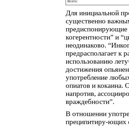
Всего:
Для инициальной пр
существенно важным
предиспонирующие 
когерентности” и “ц
неодинаково. “Инко
предрасполагает к р
использованию лету
достижения опьянен
употребление любых
опиатов и кокаина. 
напротив, ассоциир
враждебности”.
В отношении употр
преципитиру-ющих ф