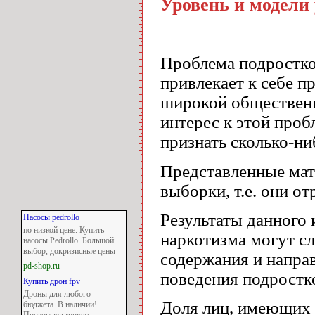
Уровень и модели
Проблема подростко
привлекает к себе п
широкой общественн
интерес к этой проб
признать сколько-н
Представленные мат
выборки, т.е. они 
Результаты данного
Насосы pedrollo
по низкой цене. Купить
наркотизма могут с
насосы Pedrollo. Большой
выбор, докризисные цены
содержания и напра
pd-shop.ru
поведения подростк
Купить дрон fpv
Дроны для любого
Доля лиц, имеющих 
бюджета. В наличии!