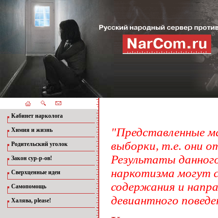
Кабинет нарколога
"
Представленные ма
Химия и жизнь
выборки, т.е. они
Родительский уголок
Результаты данного
Закон сур-р-ов!
наркотизма могут с
Сверхценные идеи
содержания и напра
Самопомощь
девиантного поведе
Халява, please!