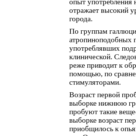
опыт употребления н
отражает высокий у
города.
По группам галлюци
атропиноподобных п
употреблявших подр
клинической. Следов
реже приводит к об
помощью, по сравне
стимуляторами.
Возраст первой про
выборке нижнюю гра
пробуют такие вещес
выборке возраст пе
приобщилось к опья