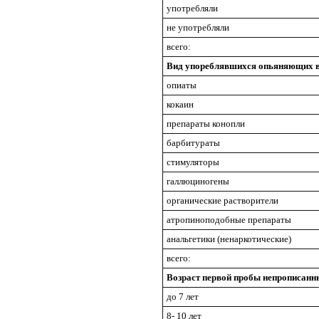
употребляли
не употребляли
всего:
Вид упореблявшихся опьяняющих 
опиаты
кокаин
препараты конопли
барбитураты
стимуляторы
галлюциногены
органические растворители
атропиноподобные препараты
анальгетики (ненаркотические)
всего:
Возраст первой пробы непрописан
до 7 лет
8- 10 лет