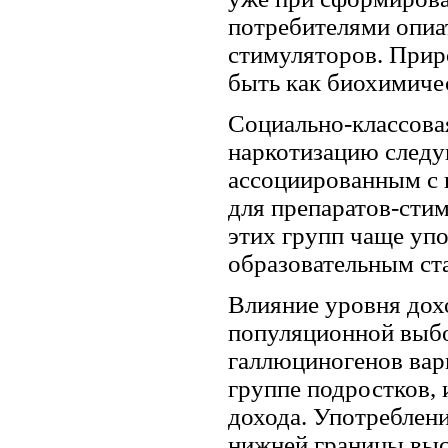
потребителями опиат
стимуляторов. Приро
быть как биохимичес
Социально-классова
наркотизацию следу
ассоциированным с 
для препаратов-сти
этих групп чаще уп
образовательным ст
Влияние уровня дохо
популяционной выбо
галлюциногенов вар
группе подростков, 
дохода. Употреблени
нижней границы выс