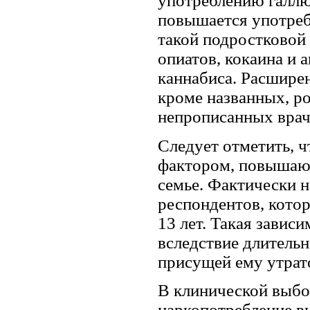
употреблению галлю
повышается употреб
такой подростковой
опиатов, кокаина и 
каннабиса. Расшире
кроме названных, ро
непрописанных вра
Следует отметить, ч
фактором, повышаю
семье. Фактически н
респондентов, котор
13 лет. Такая зави
вследствие длитель
присущей ему утрат
В клинической выбо
наркопотребление вы