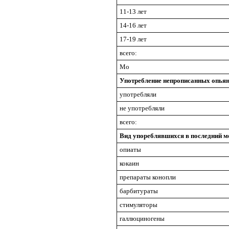
11-13 лет
14-16 лет
17-19 лет
всего:
Мо
Употребление непрописанных опьян
употребляли
не употребляли
всего:
Вид упореблявшихся в последний 
опиаты
кокаин
препараты конопли
барбитураты
стимуляторы
галлюциногены