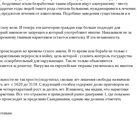
, бездомные и/или безработные таким образом ищут альтернативу - месту
 тридцатые годы людей такого рода считали больными, нуждающимися в лечении.
д предлогом лечения от алкоголизма. Подобные заведения существовали и в
силу воли. И теперь эти категории граждан еще больше подходят для
орый законом не запрещен и который употребляют многие. Наказывали не за
режнему главным наркотиком остается алкоголь). И эта незаконность
происходило во времена сухого закона. В то время шла борьба не только с
аркотиками переросла в войну, цель которой - усилить контроль государства
ни, оскорбительный для окружающих. Так не только объясняются
авляется за решетку. Нагрузка на европейские тюрьмы увеличилась во многом
ельности не так просто) подсчитал, сколько лет лишения свободы назначили
сять лет: с 1620 до 3118. Следующий столбец содержит долю приговоров по
ем четырехкратный рост за десять лет. И наконец, мы видим, что наркотики
ркотики. Все это отражено в приведенной ранее диаграмме 1, где показано
то происходит за пределами Скандинавии, однако мы должны отметить
отикам.