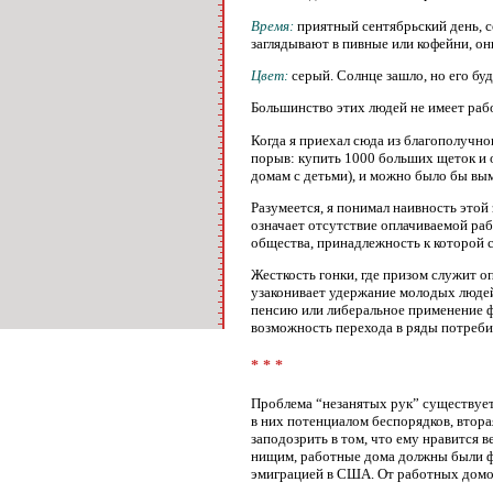
Время:
приятный сентябрьский день, с
заглядывают в пивные или кофейни, он
Цвет:
серый. Солнце зашло, но его бу
Большинство этих людей не имеет раб
Когда я приехал сюда из благополучно
порыв: купить 1000 больших щеток и 
домам с детьми), и можно было бы вым
Разумеется, я понимал наивность этой 
означает отсутствие оплачиваемой раб
общества, принадлежность к которой 
Жесткость гонки, где призом служит о
узаконивает удержание молодых людей
пенсию или либеральное применение ф
возможность перехода в ряды потребит
* * *
Проблема “незанятых рук” существует
в них потенциалом беспорядков, втора
заподозрить в том, что ему нравится 
нищим, работные дома должны были фи
эмиграцией в США. От работных домов 