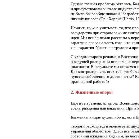
Однако главная проблема осталась. Бо
и присутствовали в начале индустриал
не было бы вообще никакой “безработ
низших классов (Ср.: Харрис (Harris,
Наконец, нужно учитывать то, что про
государства при старом режиме счита
идея. Мы все слышали рассказы о пере
гарантию права на часть того, что яв
же - гарантия. Участие в трудовом про
С уходом старого режима, в Восточно
о ведущей роли рынка все сильнее вер
опасности. В результате мы остаемся
Как контролировать всех тех, кто бол
чувства собственного достоинства? Ка
ординарной работой?
2. Жизненные опоры
Еще в те времена, когда око Всевышне
вознаграждения или наказания. При это
Блаженны нищие духом, ибо их есть Ц
Теологи расходятся в оценке этих дву
управления обществом. Здесь все бед
состоянии ожидания, бедным, но чест