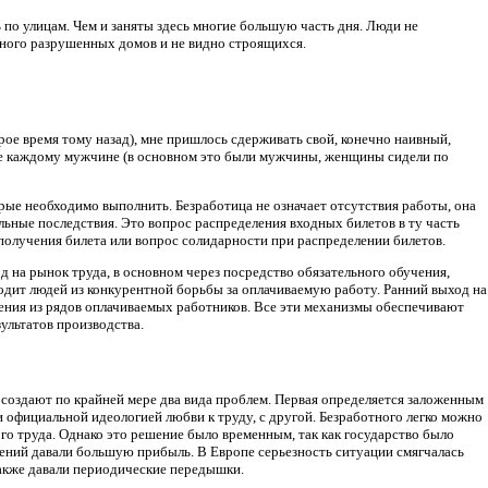
 по улицам. Чем и заняты здесь многие большую часть дня. Люди не
 много разрушенных домов и не видно строящихся.
орое время тому назад), мне пришлось сдерживать свой, конечно наивный,
ке каждому мужчине (в основном это были мужчины, женщины сидели по
торые необходимо выполнить. Безработица не означает отсутствия работы, она
льные последствия. Это вопрос распределения входных билетов в ту часть
получения билета или вопрос солидарности при распределении билетов.
д на рынок труда, в основном через посредство обязательного обучения,
дит людей из конкурентной борьбы за оплачиваемую работу. Ранний выход на
ения из рядов оплачиваемых работников. Все эти механизмы обеспечивают
ультатов производства.
создают по крайней мере два вида проблем. Первая определяется заложенным
 официальной идеологией любви к труду, с другой. Безработного легко можно
ого труда. Однако это решение было временным, так как государство было
ений давали большую прибыль. В Европе серьезность ситуации смягчалась
также давали периодические передышки.