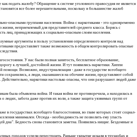
 как подать жалобу? Обращение к системе уголовного правосудия не является
 становятся все более нерешительными, поскольку в большинстве жалоб
льно-опасными группами населения. Война с наркотиками - это одновременно
раз жизни, неприемлемый для представителей среднего класса. Борясь с
асть лиц, принадлежащих к социально-опасным слоям населения.
разумные аргументы в пользу установления определенного контроля над
котиками предоставляет также возможность в общем контролировать опасные
следствия.
госостояния. У нас были полная занятость, бесплатное образование,
 дорогу к лучшей, достойной жизни. И тут появились наркотики. Хиппи
й помощи. Возможно, индустриализация - даже в государстве всеобщего
ти сохранились, а люди, оказавшиеся на обочине жизни, представляют собой
ь. Действительно, наркотики настолько опасны, что они разрушают людей даже
икам была объявлена война. И такая война не противоречила, а находилась в
 о людях, забота даже против их воли, а также защита уязвимых групп от
е в государствах всеобщего благосостояния, во главе которых стоят социал-
населения минимален. Отсюда - необходимость не позволить ему упасть
дей дна”. Бедность снова становится заметна. Появились нищие. Бездомные и
крупных городов успели перестроить. Раньше укрытие искали в трущобах и