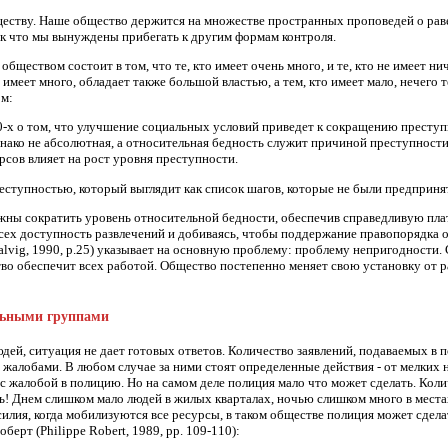
еству. Наше общество держится на множестве пространных проповедей о равенс
ак что мы вынуждены прибегать к другим формам контроля.
обществом состоит в том, что те, кто имеет очень много, и те, кто не имеет н
то имеет много, обладает также большой властью, а тем, кто имеет мало, нечего
ом:
-х о том, что улучшение социальных условий приведет к сокращению преступ
ако не абсолютная, а относительная бедность служит причиной преступности 
сов влияет на рост уровня преступности.
преступностью, который выглядит как список шагов, которые не были предприн
ны сократить уровень относительной бедности, обеспечив справедливую пла
сех доступность развлечений и добиваясь, чтобы поддержание правопорядка осу
Balvig, 1990, р.25) указывает на основную проблему: проблему непригодности. 
о обеспечит всех работой. Общество постепенно меняет свою установку от ра
льными группами
юдей, ситуация не дает готовых ответов. Количество заявлений, подаваемых 
 жалобами. В любом случае за ними стоят определенные действия - от мелких 
 с жалобой в полицию. Но на самом деле полиция мало что может сделать. Коли
ь! Днем слишком мало людей в жилых кварталах, ночью слишком много в местах
илия, когда мобилизуются все ресурсы, в таком обществе полиция может сдела
берт (Philippe Robert, 1989, pp. 109-110):