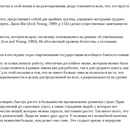
тве в этой жизни и на разочаровании, когда становится ясно, что это просто
ичего, представляют собой две крайних группы, управлять которыми труднее
 терять. Джок Янг (Jock Young, 1989, p.154) сделал существенные замечания по
ности, потерпели крах, поскольку основывались на данных об уменьшении
(Lea and Young, 1984). Не абсолютный уровень богатства, а осознание
яты в последние годы современными государствами всеобщего благосостояния:
ту за осмысленную работу, обеспечив достойное жилье, которым можно было
ществлялось в рамках закона как для рабочих, так и для среднего класса, как
Суть этой посылки в том, что не имеет больше смысла полагаться на то, что
циональности в целом, распределенной на всех, к рациональности на уровне
в полицию, быстро растет в большинстве промышленно развитых стран. Одни
нарушений до серьезных угроз, а также страдания людей, у которых нет
чество вещей, которые можно украсть, постоянно растет. Так много всего, что
 развлечений. Люди не знают друг друга. У полиции нет волшебной палочки.
ть немногим больше, чем делает оно само. Это создает кризис в иерархии