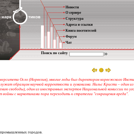
Новости
О сервере
Структура
Адреса и ссылки
Книга посетителей
Форум
Чат
Поиск по сайту
верситета Осло (Норвегия), многие годы был директором норвежского Инсти
лужат образцом научной корректности и гуманизма. Нильс Кристи – один из
ению свободы), один из иностранных экспертов Национальной комиссии по уг
т войны с наркотиками пора переходить к стратегии "сокращения вреда".
 промышленных городов.