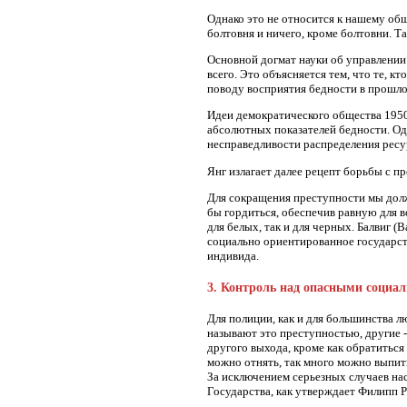
Однако это не относится к нашему общ
болтовня и ничего, кроме болтовни. Т
Основной догмат науки об управлении 
всего. Это объясняется тем, что те, к
поводу восприятия бедности в прошл
Идеи демократического общества 1950
абсолютных показателей бедности. Одн
несправедливости распределения ресур
Янг излагает далее рецепт борьбы с 
Для сокращения преступности мы долж
бы гордиться, обеспечив равную для в
для белых, так и для черных. Балвиг (
социально ориентированное государств
индивида.
3. Контроль над опасными социа
Для полиции, как и для большинства л
называют это преступностью, другие -
другого выхода, кроме как обратиться
можно отнять, так много можно выпит
За исключением серьезных случаев нас
Государства, как утверждает Филипп Ро