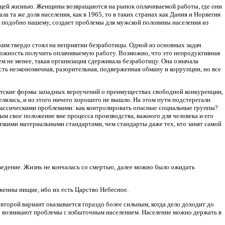
тоящей жизнью. Женщины возвращаются на рынок оплачиваемой работы, где они
 та же доля населения, как в 1965, то в таких странах как Дания и Норвегия
 подобно нашему, создает проблемы для мужской половины населения из
жим твердо стоял на неприятии безработицы. Одной из основных задач
зможность получить оплачиваемую работу. Возможно, что это непродуктивная
м не менее, такая организация сдерживала безработицу. Она означала
сть неэкономичная, разорительная, подверженная обману и коррупции, но все
истские формы западных вероучений о преимуществах свободной конкуренции,
лялась, и из этого ничего хорошего не вышло. На этом пути подстерегали
классическими проблемами: как контролировать опасные социальные группы?
ым свое положение вне процесса производства, важного для человека и его
низкими материальными стандартами, чем стандарты даже тех, кто занят самой
ведение. Жизнь не кончалась со смертью, далее можно было ожидать
женны нищие, ибо их есть Царство Небесное.
второй вариант оказывается гораздо более сильным, когда дело доходит до
но возникают проблемы с избыточным населением. Население можно держать в