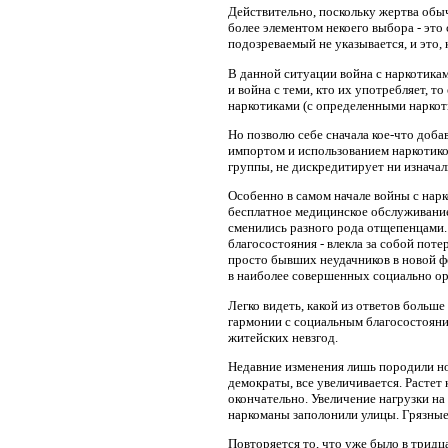
Действительно, поскольку жертва обыч
более элементом некоего выбора - это
подозреваемый не указывается, и это, 
В данной ситуации война с наркотика
и война с теми, кто их употребляет, т
наркотиками (с определенными наркот
Но позволю себе сначала кое-что доба
импортом и использованием наркотико
группы, не дискредитирует ни изначал
Особенно в самом начале войны с нарк
бесплатное медицинское обслуживание 
сменились разного рода отщепенцами.
благосостояния - влекла за собой пот
просто бывших неудачников в новой фо
в наиболее совершенных социально о
Легко видеть, какой из ответов больше
гармонии с социальным благосостояние
житейских невзгод.
Недавние изменения лишь породили но
демократы, все увеличивается. Растет
окончательно. Увеличение нагрузки на
наркоманы заполонили улицы. Грязные
Повторяется то, что уже было в тридц