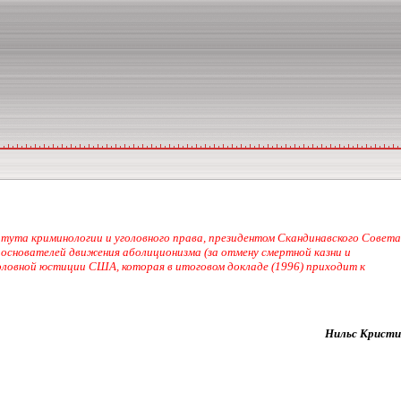
тута криминологии и уголовного права, президентом Скандинавского Совета
 основателей движения аболиционизма (за отмену смертной казни и
оловной юстиции США, которая в итоговом докладе (1996) приходит к
Нильс Кристи