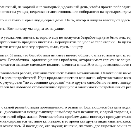
олнечный, не жаркий и не холодный, идеальный день, чтобы просто побродить
и стоят на улицах, недалеко от автостоянок, или собираются на пустырях, где
дто и не было. Серые люди, серые дома. Пыль, мусор и нищета властвуют здесь.
оты. Вот почему мы видим их на улице.
го уголка континента, которого еще не коснулась безработица (это было некот
организовать праздник чистоты - мероприятие по уборке территории. По щет
ести отсюда всю эту серость, пыль, грязь, нищету.
затеи. Я знал, что безработица не имеет ничего общего с отсутствием дел, ко
оты. Безработица - организационная проблема, которая имеет серьезные социа
считается главным символом полного членства в нем. Это вопрос возможности 
плачиваемая работа, сглаживается несколькими механизмами. Отложенный выхо
 в роли потребителей. Идея продолжающегося всю жизнь обучения также выво
ормулировки “по состоянию здоровья” - это другие способы почетного вывед
елей без лобового столкновения с принципом зависимости потребления от рез
 с самой ранней стадии промышленного развития. Болтающиеся без дела люди 
я - диссонансом между вынужденным бездельем незанятых, с одной стороны, и
вести такой образ жизни. Решение обеих проблем давал институт принудительн
нансироваться частным капиталом, в то время как другие виды капиталовлож
отказались. И последнее, что звучит, конечно, жестоко, две мировых войны 