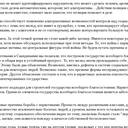
но не может идентифицировать нарушителя, что может сделать человек, кроме
 стало делом автоматическим, которому нет альтернативы. ...Действия полиции
как всем известно, означает мало шансов, что полиция поможет в деле.
ми способствует появлению альтернативных возможностей контроля над социа
о есть с теми, кто молод, кто живет в трущобах, с теми, кто пропагандирует об
иками, не с алкоголем и не со снотворным), можно контролировать большую ч
вить. За этой точкой зрения не стоит какой-либо заговор. Имеются некоторые 
в, хотя можно обсуждать используемые при этом методы. То, что война с нар
ьные мотивы, ни центральные фигуры этой войны. Не будем путать причины и 
отиками в Скандинавии мы полагали, что построили государство всеобщего бла
и общая вера в устойчивый прогресс. Те, кто желал, могли прокладывать себе
 Этому были два объяснения. Возможно, имелись дефекты в системе социально
ери для некоторых людей. Возможно также, что прежние формы несправедливос
рме. Другое объяснение состояло в том, что в наркотиках заложена опасност
риентированных государствах.
 всего подходил для строителей государства всеобщего благосостояния. Наркот
м. Одним из элементов государства всеобщего благосостояния является забота
вые причины борьбы с наркотиками. Пропасть между различными классами, даж
 количество исключительно богатых людей, а уровень жизни всего остального 
 систему социального обеспечения видно по тому, насколько больше стало “лю
, наглые, они шляются повсюду и кичатся собственной бесполезностью.
атые годы, только теперь уже на другом уровне, поскольку с тех пор центры 