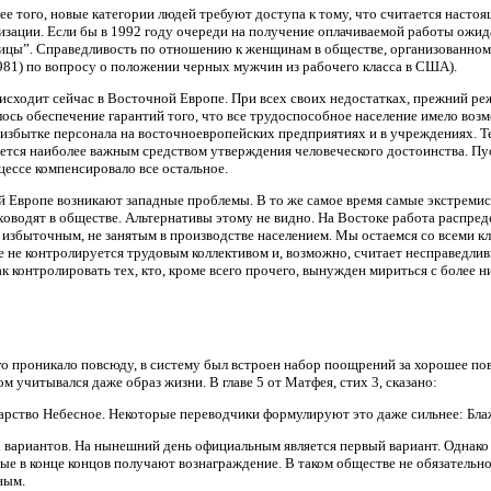
лее того, новые категории людей требуют доступа к тому, что считается нас
изации. Если бы в 1992 году очереди на получение оплачиваемой работы ожидала
ицы”. Справедливость по отношению к женщинам в обществе, организованном
 1981) по вопросу о положении черных мужчин из рабочего класса в США).
исходит сейчас в Восточной Европе. При всех своих недостатках, прежний ре
лось обеспечение гарантий того, что все трудоспособное население имело во
избытке персонала на восточноевропейских предприятиях и в учреждениях. Те
ляется наиболее важным средством утверждения человеческого достоинства. Пу
цессе компенсировало все остальное.
й Европе возникают западные проблемы. В то же самое время самые экстрем
ховодят в обществе. Альтернативы этому не видно. На Востоке работа распреде
 с избыточным, не занятым в производстве населением. Мы остаемся со всеми 
ее не контролируется трудовым коллективом и, возможно, считает несправедлив
к контролировать тех, кто, кроме всего прочего, вынужден мириться с более 
го проникало повсюду, в систему был встроен набор поощрений за хорошее по
м учитывался даже образ жизни. В главе 5 от Матфея, стих 3, сказано:
арство Небесное. Некоторые переводчики формулируют это даже сильнее: Бла
х вариантов. На нынешний день официальным является первый вариант. Однако 
ные в конце концов получают вознаграждение. В таком обществе не обязатель
ным.