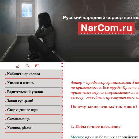
Кабинет нарколога
Автор – профессор криминологии Уни
Химия и жизнь
по криминологии. Все труды Кристи с
Родительский уголок
применение мер, альтернативных лиш
выводу: от войны с преступностью, о
Закон сур-р-ов!
Почему заключенных так много?
Сверхценные идеи
Самопомощь
1. Избыточное население
Халява, please!
Место:
один из больших европейских