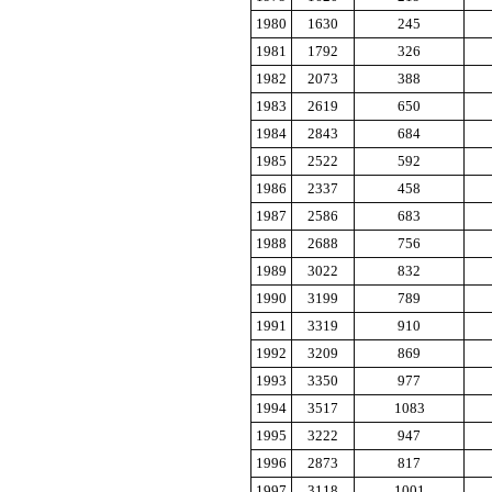
1980
1630
245
1981
1792
326
1982
2073
388
1983
2619
650
1984
2843
684
1985
2522
592
1986
2337
458
1987
2586
683
1988
2688
756
1989
3022
832
1990
3199
789
1991
3319
910
1992
3209
869
1993
3350
977
1994
3517
1083
1995
3222
947
1996
2873
817
1997
3118
1001