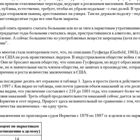
у им пришли отапливаемые переходы, ведущие к роскошным магазинам. Конечно
А публика, естественно, требует, чтобы их убрали подальше - с глаз долой. В
уда отправляли пьяниц, арестованных на улицах. Там их держали подолгу - по
ые-семидесятые годы все они были закрыты.
й опять принято считать больными или из-за тяги к наркотикам утратившими 
 тридцатые годы больными считались люди, пристрастившиеся к алкоголю, кот
ебление. А сейчас большинство из употребляемых веществ запрещены (хотя по-п
ими”.
многом стала повторением того, что, по описанию Гусфилда (Gusfield, 1963), 
вал в США на роль нравственных лидеров. В индустриальном обществе война с н
 Они не бросают вызов обществу, что описано Гусфилдом, но ведут образ жиз
е, но и значительная часть членов общества, не занятых в производстве, отпр
 причина и роста количества заключенных в США.
 последние десять лет отражено в таблице 1. Здесь я просто (хотя в действит
до 1997 г. Как видно из таблицы, они почти удвоили объем наказаний за эти де
мы видим, что увеличение составляет с 219 до 1001 года, что означает более ч
вня наказаний. Треть общей продолжительности наказаний сейчас дается за на
Норвегии в этот период. Прирост здесь незначительный по сравнению с тем, ч
ичества заключенных - на одну треть.
аключения по приговорам судов Норвегии с 1979 по 1997 гг. в целом и по нарк
оцент по наркотикам
 отношению к целому)
14