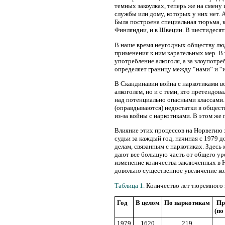
темных закоулках, теперь же на смен
службы или дому, которых у них нет. 
Была построена специальная тюрьма, к
Финляндии, и в Швеции. В шестидесят
В наше время неугодных обществу люде
применения к ним карательных мер. В
употребление алкоголя, а за злоупотр
определяет границу между “нами” и “
В Скандинавии война с наркотиками во 
алкоголем, но и с теми, кто претендо
над потенциально опасными классами.
(оправдываются) недостатки в обществ
из-за войны с наркотиками. В этом же
Влияние этих процессов на Норвегию за
судьи за каждый год, начиная с 1979 
делам, связанным с наркотиках. Здесь 
дают все большую часть от общего уро
изменение количества заключенных в 
довольно существенное увеличение кол
Таблица 1.
Количество лет тюремного з
Год
В целом
По наркотикам
Пр
(по
1979
1620
219