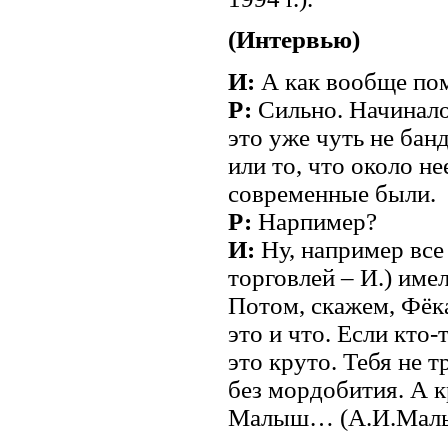
(Интервью)
И:
А как вообще пом
Р:
Сильно. Начиналос
это уже чуть не бан
или то, что около н
современные были.
Р:
Нарпимер?
И:
Ну, например все
торговлей – И.) име
Потом, скажем, Фёка
это и что. Если кто-
это круто. Тебя не 
без мордобития. А к
Малыш… (А.И.Малыш