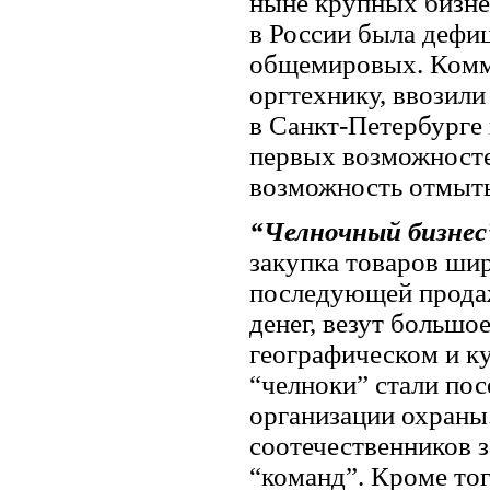
ныне крупных бизнес
в России была дефи
общемировых. Комм
оргтехнику, ввозили
в Санкт-Петербурге 
первых возможностей
возможность отмыть
“Челночный бизнес
закупка товаров шир
последующей прода
денег, везут большо
географическом и к
“челноки” стали по
организации охраны
соотечественников з
“команд”. Кроме тог