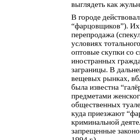
выглядеть как жульн
В городе действовал
“фарцовщиков”). Их
перепродажа (спекул
условиях тотальног
оптовые скупки со с
иностранных гражда
заграницы. В дальн
вещевых рынках, вб
была известна “галё
предметами женског
общественных туале
куда приезжают “фа
криминальной деяте
запрещенные законом
1994 г.).