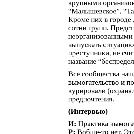
крупными организов
“Малышевское”, “Та
Кроме них в городе
сотни групп. Предс
неорганизованными п
выпускать ситуацию
преступники, не сч
название “беспреде
Все сообщества начи
вымогательство и по
курировали (охраня
предпочтения.
(Интервью)
И:
Практика вымогат
Р:
Вобще-то нет. Это