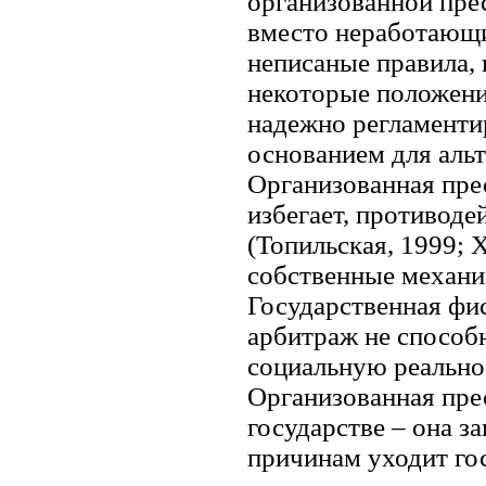
организованной прес
вместо неработающи
неписаные правила,
некоторые положения
надежно регламенти
основанием для аль
Организованная пре
избегает, противоде
(Топильская, 1999; 
собственные механи
Государственная фис
арбитраж не способ
социальную реальнос
Организованная прес
государстве – она з
причинам уходит го