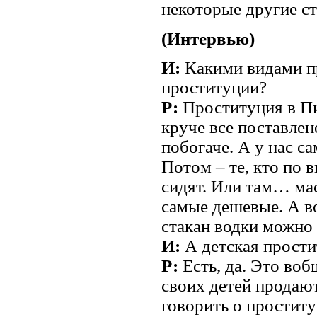
некоторые другие ст
(Интервью)
И:
Какими видами п
проституции?
Р:
Проституция в Пи
круче все поставлен
побогаче. А у нас с
Потом – те, кто по 
сидят. Или там… ма
самые дешевые. А в
стакан водки можно 
И:
А детская прости
Р:
Есть, да. Это воб
своих детей продают
говорить о проститу