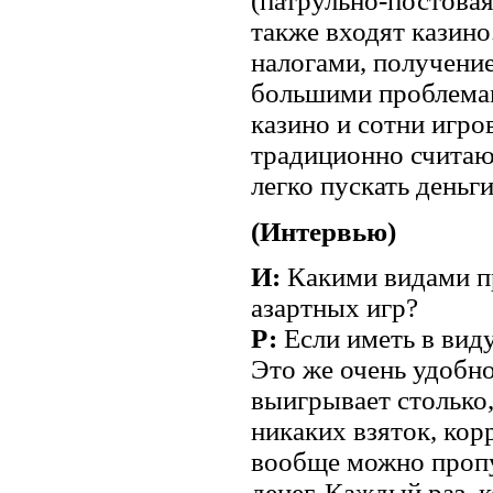
(патрульно-постова
также входят казин
налогами, получение
большими проблемам
казино и сотни игро
традиционно считаю
легко пускать деньг
(Интервью)
И:
Какими видами п
азартных игр?
Р:
Если иметь в виду
Это же очень удобно
выигрывает столько,
никаких взяток, кор
вообще можно пропу
денег. Каждый раз, 