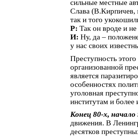
сильные местные ав
Слава (В.Кирпичев,
так и того укокошил
Р:
Так он вроде и н
И:
Ну, да – положене
у нас своих известн
Преступность этого
организованной пре
является паразитиро
особенностях полити
уголовная преступн
институтам и более 
Конец 80-х, начало 
движения. В Ленингр
десятков преступны