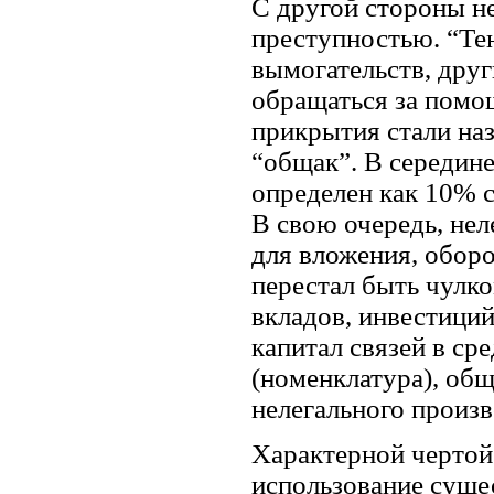
С другой стороны н
преступностью. “Те
вымогательств, дру
обращаться за помо
прикрытия стали наз
“общак”. В середине
определен как 10% с
В свою очередь, нел
для вложения, обор
перестал быть чулко
вкладов, инвестици
капитал связей в ср
(номенклатура), об
нелегального произв
Характерной чертой
использование суще