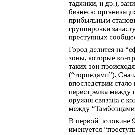
таджики, и др.), з
бизнеса: организаци
прибыльным станов
группировки зачаст
преступных сообщес
Город делится на “
зоны, которые контр
таких зон происход
(“торпедами”). Сна
впоследствии стало
перестрелка между 
оружия связана с к
между “Тамбовцами
В первой половине 9
именуется “престу