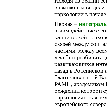
Исходя из реалий се
возможным выделить
наркологии в начале
Первая –
интеграль
взаимодействие с с
клинической психоло
связей между социа
частями, между все
лечебно-реабилитац
развивающихся инте
назад в Российской 
благословленной В
РАМН, академиком В.
рождении которой с
наркологическая тем
европейского север