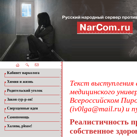
Кабинет нарколога
Текст выступления 
Химия и жизнь
медицинского униве
Родительский уголок
Всероссийском Пиро
Закон сур-р-ов!
(
iv0lga@mail.ru
) и 
Сверхценные идеи
Самопомощь
Реалистичность п
Халява, please!
собственное здоро