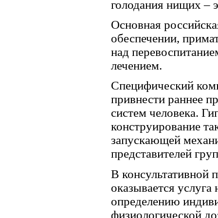
голодания нищих – э
Основная российска
обеспечении, прима
над перевоспитание
лечением.
Специфический комп
привнести раннее п
систем человека. Г
конструирование та
запускающей механи
представителей груп
В консультативной п
оказывается услуга 
определению индиви
физиологической до