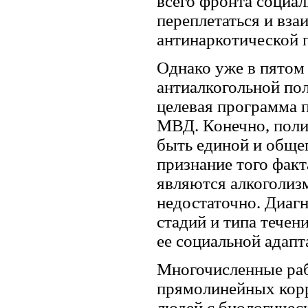
всего фронта социа
переплетаться и вза
антинаркотической 
Однако уже в пятом
антиалкогольной пол
целевая программа 
МВД. Конечно, поли
быть единой и обще
признание того факт
являются алкоголиз
недостаточно. Диаг
стадий и типа течен
ее социальной адапт
Многочисленные раб
прямолинейных корр
людей с биологичес