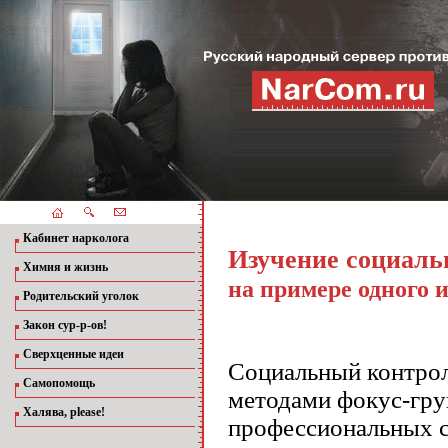
Кабинет нарколога
Изучение социаль
Химия и жизнь
на примере одного 
Родительский уголок
Закон сур-р-ов!
Сверхценные идеи
Социальный контрол
Самопомощь
методами фокус-гру
Халява, please!
профессиональных с