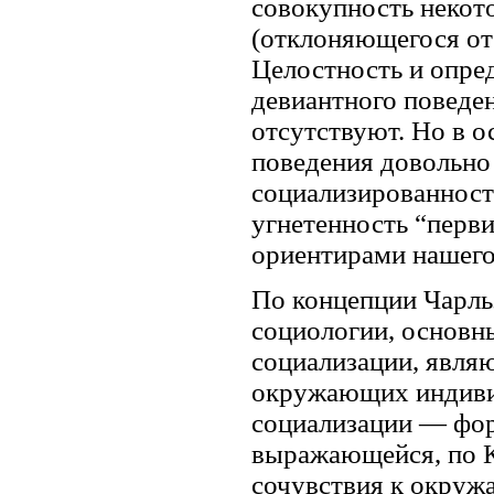
совокупность некот
(отклоняющегося от
Целостность и опре
девиантного поведени
отсутствуют. Но в 
поведения довольно 
социализированности
угнетенность “перв
ориентирами нашего
По концепции Чарль
социологии, основн
социализации, являю
окружающих индивид
социализации — фор
выражающейся, по Ку
сочувствия к окру