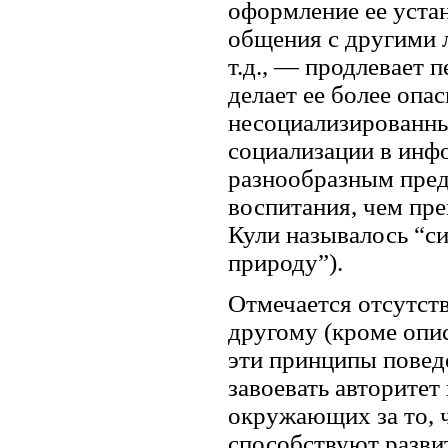
оформление ее уста
общения с другими 
т.д., — продлевает 
делает ее более опа
несоциализированны
социализации в инф
разнообразным пред
воспитания, чем пре
Кули называлось “с
природу”).
Отмечается отсутств
другому (кроме опи
эти принципы повед
завоевать авторитет
окружающих за то, ч
способствуют разви