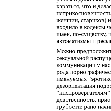
караться, что и дел
неприкосновенность
женщин, стариков) и
входило в кодексы 
шаек, по-существу, 
автоматизмы и рефл
Можно предположить
сексуальной распущ
коммуникации у нас 
рода порнографичес
именуемых “эротико
дезориентация подро
“ниспровергателям”
девственность, при
грубости; рано начи