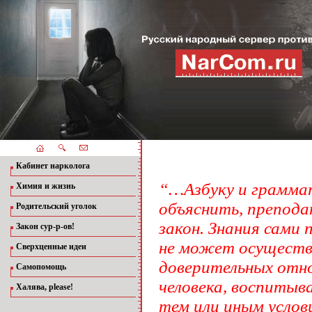
Кабинет нарколога
“…Азбуку и граммат
Химия и жизнь
объяснить, препода
Родительский уголок
закон. Знания сами
Закон сур-р-ов!
не может осуществ
Сверхценные идеи
доверительных отн
Самопомощь
человека, воспиты
Халява, please!
тем или иным услов