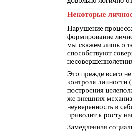
довольно логично от
Некоторые лично
Нарушение процесса
формирование лично
мы скажем лишь о т
способствуют сове
несовершеннолетних
Это прежде всего н
контроля личности (
построения целепола
же внешних механиз
неуверенность в се
приводит к росту н
Замедленная социал