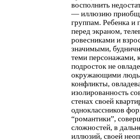
восполнить недостат
— иллюзию приобщен
группам. Ребенка и 
перед экраном, теле
ровесниками и взро
значимыми, буднич
теми персонажами, к
подросток не овлад
окружающими людьм
конфликты, овладева
изолированность сов
стенах своей кварти
одноклассников фор
“романтики”, совер
сложностей, в даль
иллюзий, своей нео