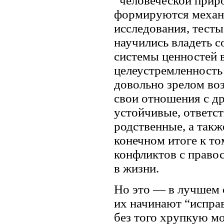
“человеческой приро
формируются механи
исследования, тесты
научились владеть с
системы ценностей в
целеустремленность 
довольно зрелом во
свои отношения с д
устойчивые, ответст
родственные, а такж
конечном итоге к то
конфликтов с право
в жизни.
Но это — в лучшем с
их начинают “исправ
без того хрупкую 