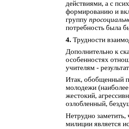
действиями, а с пс
формированию и вк
группу
просоциальн
потребность была б
4.
Трудности взаимод
Дополнительно к ск
особенностях отнош
учителям - результа
Итак, обобщенный п
молодежи (наиболее
жестокий, агрессив
озлобленный, безду
Нетрудно заметить,
милиции является и