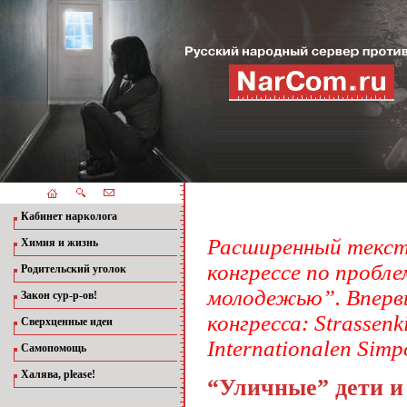
Кабинет нарколога
Расширенный текст
Химия и жизнь
конгрессе по пробл
Родительский уголок
молодежью”. Впервы
Закон сур-р-ов!
конгресса: Strassen
Сверхценные идеи
Internationalen Simpo
Самопомощь
Халява, please!
“Уличные” дети и