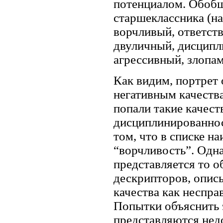
потенциалом. Обобщ
старшеклассника (н
ворчливый, ответст
двуличный, дисципл
агрессивный, злопа
Как видим, портрет
негативным качеств
попали такие качеств
дисциплинированнос
том, что в списке н
“ворчливость”. Одн
представляется то о
дескрипторов, опис
качества как неспра
Попытки объяснить 
представляются недо