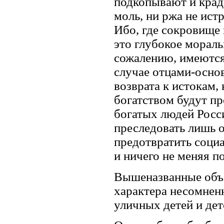
подкопывают и краду
моль, ни ржа не ист
Ибо, где сокровище в
это глубокое моральн
сожалению, имеются
случае отцами-осно
возврата к истокам
богатством будут пр
богатых людей Росси
преследовать лишь о
предотвратить соци
и ничего не меняя п
Вышеназванные объ
характера несомне
уличных детей и де