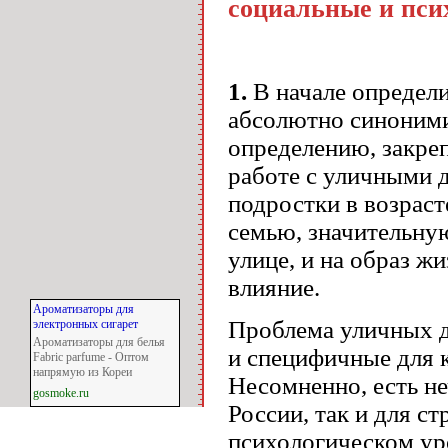
социальные и пси
1.
В начале определи
абсолютно синоними
определению, закре
работе с уличными 
подростки в возраст
семью, значительную
улице, и на образ 
влияние.
Ароматизаторы для
Проблема уличных де
электронных сигарет
Ароматизаторы для белья
и специфичные для 
Fabric parfume - Оптом
напрямую из Кореи
Несомненно, есть не
gosmoke.ru
России, так и для с
психологическом ур