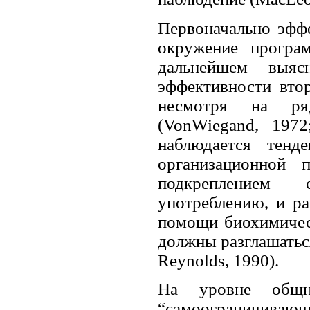
Первоначально эфф
окружение програ
дальнейшем выя
эффективности вто
несмотря на ря
(VonWiegand, 197
наблюдается тенд
организационной 
подкреплением 
употреблению, и р
помощи биохимическ
должны разглашаться
Reynolds, 1990).
На уровне общно
“самоограничива