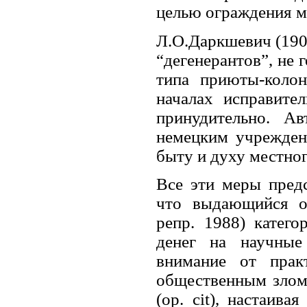
целью ограждения м
Л.О.Даркшевич (1900
“дегенерантов”, не 
типа приюты-колон
началах исправите
принудительно. А
немецким учрежден
быту и духу местного
Все эти меры пред
что выдающийся от
репр. 1988) катего
денег на научные
внимание от прак
общественным злом
(op. cit), настаива