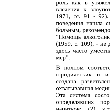
роль как в утяжел
влечения к злоупо
1971, сс. 91 - 92)
поведения нашла с
больным, рекомендо
“Помощь алкоголик
(1959, с. 109), - н
здесь часто уместн
мер”.
В полном соответ
юридических и ин
создана разветвле
охватывавшая медиц
Эта система состо
определявших пор
напитков; (2) уг