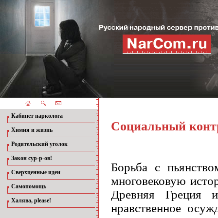
Кабинет нарколога
Социальный конт
Химия и жизнь
Родительский уголок
Закон сур-р-ов!
Борьба с пьянство
Сверхценные идеи
многовековую истор
Самопомощь
Древняя Греция 
Халява, please!
нравственное осуж