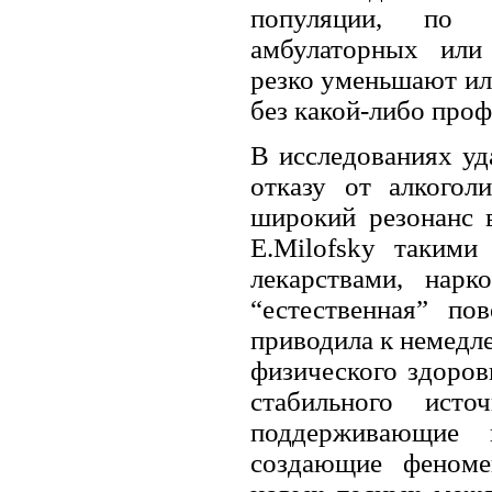
популяции, по 
амбулаторных или
резко уменьшают ил
без какой-либо про
В исследованиях уд
отказу от алкого
широкий резонанс в
E.Milofsky такими
лекарствами, нарк
“естественная” по
приводила к немедл
физического здоровь
стабильного ист
поддерживающие г
создающие феноме