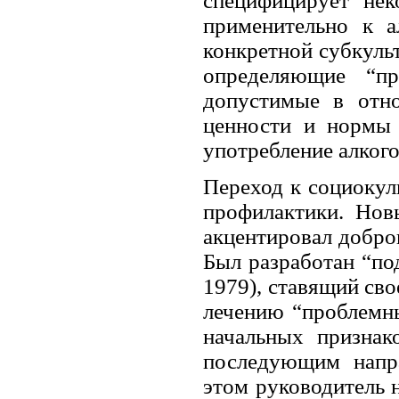
специфицирует нек
применительно к а
конкретной субкуль
определяющие “пр
допустимые в отно
ценности и нормы 
употребление алкого
Переход к социоку
профилактики. Нов
акцентировал добро
Был разработан “под
1979), ставящий св
лечению “проблемн
начальных признак
последующим напр
этом руководитель н