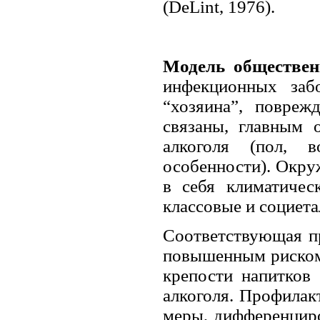
(DeLint, 1976).
Модель обществен
инфекционных заб
“хозяина”, повреж
связаны, главным 
алкоголя (пол, в
особенности). Окру
в себя климатическ
классовые и социета
Соответствующая пр
повышенным риском 
крепости напитков
алкоголя. Профилакт
меры, дифференциро