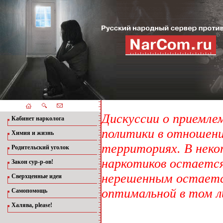
Дискуссии о приемле
Кабинет нарколога
политики в отношени
Химия и жизнь
территориях. В неко
Родительский уголок
наркотиков остается 
Закон сур-р-ов!
нерешенным остаетс
Сверхценные идеи
оптимальной в том л
Самопомощь
Халява, please!