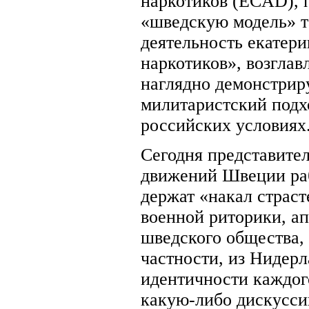
наркотиков (ECAD), п
«шведскую модель» т
деятельность екатер
наркотиков», возгла
наглядно демонстриру
милитаристский подх
российских условиях
Сегодня представите
движений Швеции раб
держат «накал страст
военной риторики, а
шведского общества, 
частности, из Нидер
идентичности каждог
какую-либо дискусси