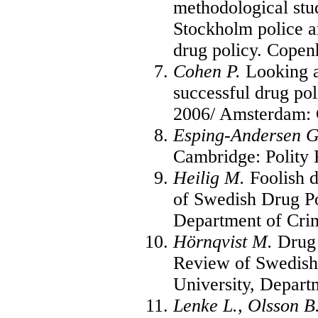
methodological stud
Stockholm police ar
drug policy. Cope
Cohen P.
Looking a
successful drug po
2006/ Amsterdam:
Esping-Andersen 
Cambridge: Polity 
Heilig M.
Foolish d
of Swedish Drug Po
Department of Cri
Hörnqvist M.
Drug 
Review of Swedish
University, Depart
Lenke L., Olsson B