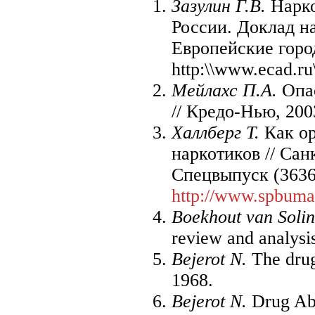
Зазулин Г.В.
Нарко
России. Доклад н
Европейские горо
http:\\www.ecad.ru
Мейлахс П.А.
Опас
// Кредо-Нью, 200
Халлберг Т.
Как о
наркотиков // Сан
Спецвыпуск (3636
http://www.spbuma
Boekhout van Soli
review and analys
Bejerot N.
The drug
1968.
Bejerot N.
Drug Ab