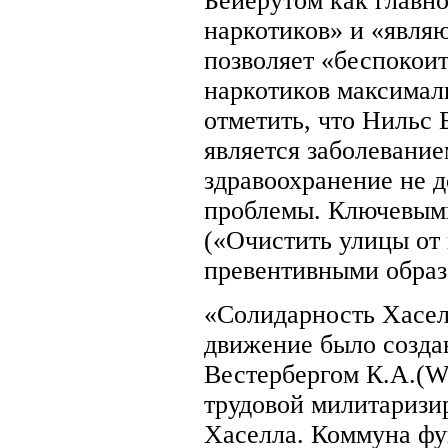
Бейерутом как главно
наркотиков» и «явля
позволяет «беспокоит
наркотиков максималь
отметить, что Нильс 
является заболевание
здравоохранение не 
проблемы. Ключевыми
(«Очистить улицы от
превентивными образ
«Солидарность Хаселл
движение было созда
Вестербергом К.А.(We
трудовой милитаризи
Хаселла. Коммуна фу