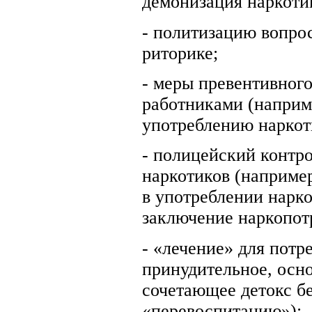
демонизация наркоти
- политизацию вопрос
риторике;
- меры превентивног
работниками (наприм
употреблению наркот
- полицейский контр
наркотиков (наприме
в употреблении нарк
заключение наркопот
- «лечение» для потр
принудительное, осн
сочетающее детокс б
«перевоспитанию»);