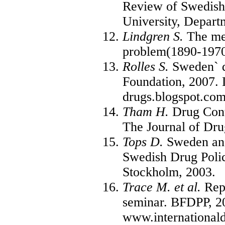
Review of Swedish
University, Depart
Lindgren S.
The men
problem(1890-1970
Rolles S.
Sweden` dr
Foundation, 2007. 
drugs.blogspot.com
Tham H.
Drug Contr
The Journal of Drug
Tops D.
Sweden and
Swedish Drug Polic
Stockholm, 2003.
Trace М. et al.
Repo
seminar. BFDPP, 2
www.internationald