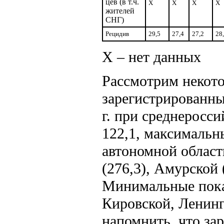
цев (в т.ч.
X
X
X
X
жителей
СНГ)
Рецидив
29,5
27,4
27,2
28
Х – нет данных
Рассмотрим некот
зарегистрированны
г. при среднеросс
122,1, максимальн
автономной област
(276,3), Амурской 
Минимальные показ
Кировской, Ленинг
напомнить, что за