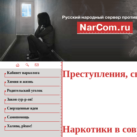
Преступления, с
Кабинет нарколога
Химия и жизнь
Родительский уголок
Закон сур-р-ов!
Сверхценные идеи
Самопомощь
Наркотики в со
Халява, please!