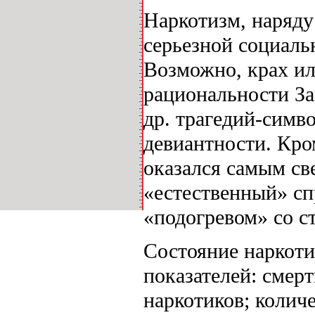
Наркотизм, наряду
серьезной социаль
Возможно, крах ил
рациональности За
др. трагедий-симв
девиантности. Кром
оказался самым св
«естественный» сп
«подогревом» со с
Состояние наркоти
показателей: смер
наркотиков; колич