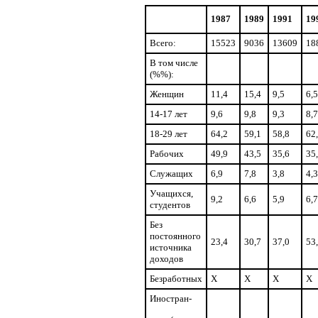
1987
1989
1991
19
Всего:
15523
9036
13609
18
В том числе
(%%):
Женщин
11,4
15,4
9,5
6,5
14-17 лет
9,6
9,8
9,3
8,7
18-29 лет
64,2
59,1
58,8
62
Рабочих
49,9
43,5
35,6
35
Служащих
6,9
7,8
3,8
4,3
Учащихся,
9,2
6,6
5,9
6,7
студентов
Без
постоянного
23,4
30,7
37,0
53
источника
доходов
Безработных
X
X
X
X
Иностран-