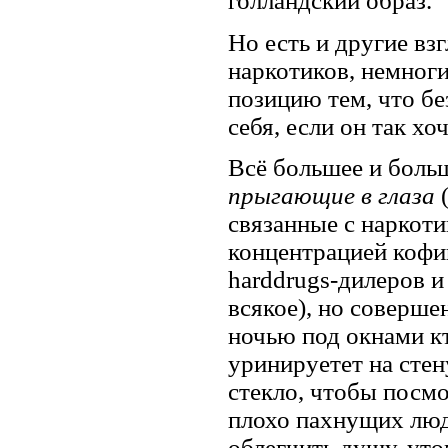
голландский образ.
Но есть и другие вз
наркотиков, немноги
позицию тем, что б
себя, если он так хоч
Всё большее и боль
прыгающие в глаза
(
связанные с наркоти
концентрацией кофи
harddrugs-дилеров и
всякое), но соверше
ночью под окнами кт
уринируетет на стен
стекло, чтобы посмот
плохо пахнущих люд
облегчить душу, ут