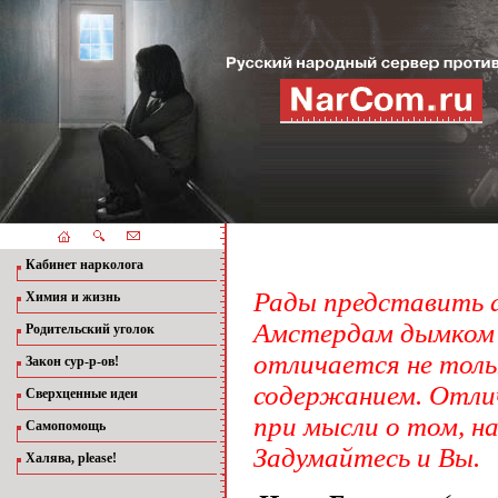
Кабинет нарколога
Рады представить 
Химия и жизнь
Амстердам дымком 
Родительский уголок
отличается не тольк
Закон сур-р-ов!
содержанием. Отлич
Сверхценные идеи
при мысли о том, на
Самопомощь
Задумайтесь и Вы.
Халява, please!