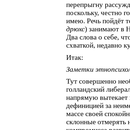
перепрыгну рассужде
поскольку, честно г
имею. Речь пойдёт т
дрюхс
) занимают в 
Два слова о себе, ч
схваткой, недавно к
Итак:
Заметки этнопсихо
Тут совершенно нео
голландский либера
напрямую вытекает и
дефиницией за неиме
массе своей спокойн
склонные отмерять н
компромисса развит