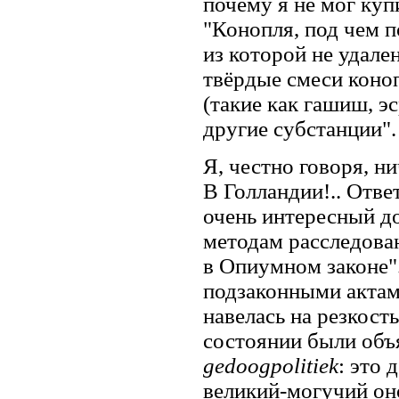
почему я не мог купи
"Конопля, под чем п
из которой не удале
твёрдые смеси коно
(такие как гашиш, э
другие субстанции".
Я, честно говоря, ни
В Голландии!.. Отве
очень интересный д
методам расследова
в Опиумном законе".
подзаконными актам
навелась на резкост
состоянии были объя
gedoogpolitiek
: это 
великий-могучий оно