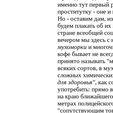
именно тут первый р
проститутку - оне и
Но - оставим дам, 
будем плакать об их
стране всеобщей соц
вечером мы здесь с 
мухоморки
и многоч
кофе бывает не всег
принято называть "
всяких сортов, в му
сложных химически
для здоровья",
как с
употребить: прямо в
на краю ближайшего
метрах полицейског
"сопутствующим тов