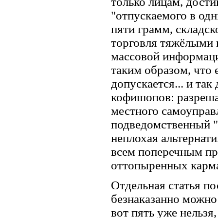
только лицам, дости
"отпускаемого в одн
пяти грамм, складск
торговля тяжёлыми н
массовой информаци
таким образом, что 
допускается... и та
кофишопов: разреша
местного самоуправл
подведомственный "ц
неплохая альтернат
всем поперечным пр
оттопыренных карма
Отдельная статья п
безнаказанно можно 
вот пять уже нельзя,