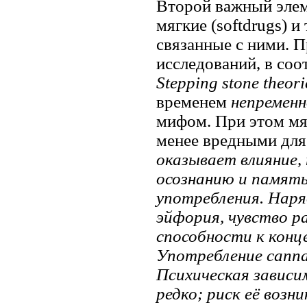
Второй важный эле
мягкие (softdrugs) и
связанные с ними. П
исследований, в соо
Stepping stone theor
временем
непремен
мифом. При этом мя
менее вредными для 
оказывает влияние, 
осознанию и память
употребления. Наря
эйфория, чувство р
способности к конц
Употребление canna
Психическая зависи
редко; риск её возн