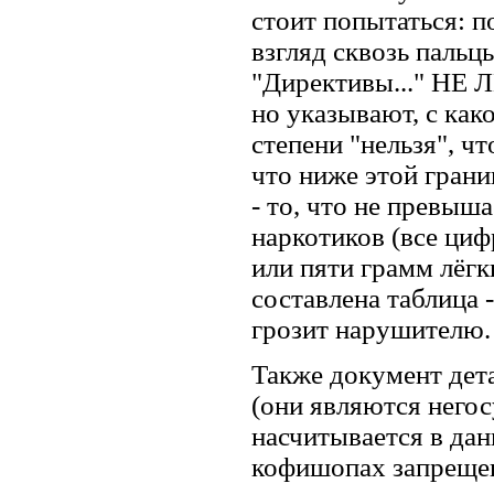
стоит попытаться: п
взгляд сквозь пальц
"Директивы..." НЕ 
но указывают, с как
степени "нельзя", ч
что ниже этой грани
- то, что не превыш
наркотиков (все ци
или пяти грамм лёгк
составлена таблица 
грозит нарушителю.
Также документ дет
(они являются него
насчитывается в дан
кофишопах запрещено