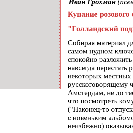
Иван Грохман
(псе
Купание розового 
"Голландский под
Собирая материал для
самом нудном ключе
спокойно разложить 
навсегда перестать 
некоторых местных 
русскоговорящему ч
Амстердам, не до тео
что посмотреть кому
("Наконец-то отпуск
с новеньким альбом
неизбежно) оказыва