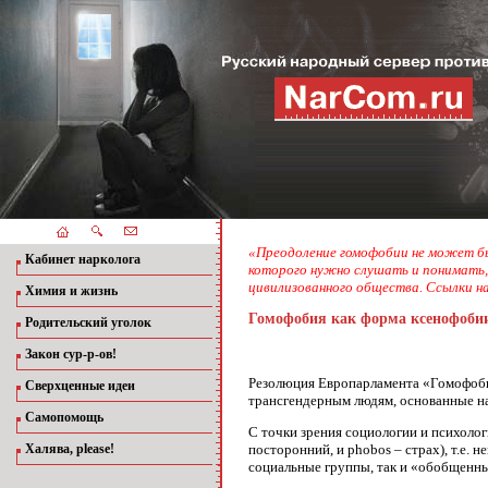
«Преодоление гомофобии не может быт
Кабинет нарколога
которого нужно слушать и понимать
цивилизованного общества. Ссылки н
Химия и жизнь
Гомофобия как форма ксенофоби
Родительский уголок
Закон сур-р-ов!
Резолюция Европарламента «Гомофобия
Сверхценные идеи
трансгендерным людям, основанные на
Самопомощь
С точки зрения социологии и психолог
Халява, please!
посторонний, и phobos – страх), т.е. 
социальные группы, так и «обобщен