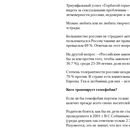
Триумфальный успех «Горбатой горы» 
видеть за сексуальными проблемами – 
легковерности россиян, недоверие к л
Можно любить или не любить творчест
эстрады.
Большинство россиян не страдают акти
пользоваться в России такими же прав
превысила 69 %. Отвечая на этот вопр
На другой вопрос - «Российским зако
бы за или против того, чтобы законом
36.7 %); среди 25-39-летних доля пол
Степень толерантности россиян неодин
70 % против. В стране есть влиятель
Европы. Геи и лесбиянки для них – вс
Кого травмирует гомофобия?
Если ли бы гомофобия портила только
калечит прежде всего своих носителей
Родители боятся, как бы их дети не ст
проведенного в 2001 г. В.С.Собкиным
(среди девушек так ответили только 2
Разумеется, это не значит, что все эт