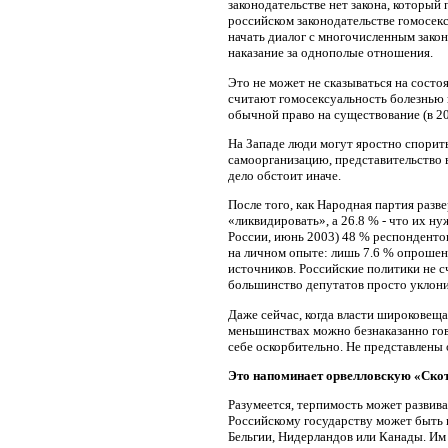
законодательстве нет закона, который
российском законодательстве гомосек
начать диалог с многочисленным зак
наказание за однополые отношения.
Это не может не сказываться на состо
считают гомосексуальность болезнью 
обычной право на существование (в 200
На Западе люди могут яростно спорит
самоорганизацию, представительство 
дело обстоит иначе.
После того, как Народная партия раз
«ликвидировать», а 26.8 % - что их н
России, июнь 2003) 48 % респондентов
на личном опыте: лишь 7.6 % опрошен
источников. Российские политики не с
большинство депутатов просто уклонил
Даже сейчас, когда власти широковеща
меньшинствах можно безнаказанно гов
себе оскорбительно. Не представлены 
Это напоминает орвелловскую «Скотс
Разумеется, терпимость может развива
Российскому государству может быть 
Бельгии, Нидерландов или Канады. Им 