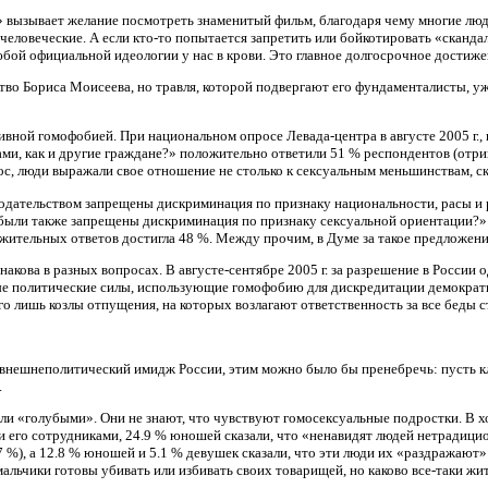
вызывает желание посмотреть знаменитый фильм, благодаря чему многие люди
человеческие. А если кто-то попытается запретить или бойкотировать «сканд
юбой официальной идеологии у нас в крови. Это главное долгосрочное достиже
во Бориса Моисеева, но травля, которой подвергают его фундаменталисты, уже
вной гомофобией. При национальном опросе Левада-центра в августе 2005 г., 
ами, как и другие граждане?» положительно ответили 51 % респондентов (отри
ос, люди выражали свое отношение не столько к сексуальным меньшинствам, ск
нодательством запрещены дискриминация по признаку национальности, расы и 
 были также запрещены дискриминация по признаку сексуальной ориентации?» 
ожительных ответов достигла 48 %. Между прочим, в Думе за такое предложени
акова в разных вопросах. В августе-сентябре 2005 г. за разрешение в России
ные политические силы, использующие гомофобию для дискредитации демократи
его лишь козлы отпущения, на которых возлагают ответственность за все беды
 внешнеполитический имидж России, этим можно было бы пренебречь: пусть кл
.
али «голубыми». Они не знают, что чувствуют гомосексуальные подростки. В хо
 и его сотрудниками, 24.9 % юношей сказали, что «ненавидят людей нетрадиц
.7 %), а 12.8 % юношей и 5.1 % девушек сказали, что эти люди их «раздража
и мальчики готовы убивать или избивать своих товарищей, но каково все-таки жи