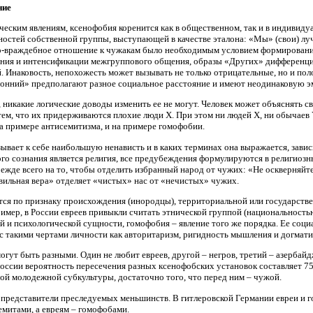
ние
еским явлениям, ксенофобия коренится как в общественном, так и в индивиду
ностей собственной группы, выступающей в качестве эталона: «Мы» (свои) лу
-враждебное отношение к чужакам было необходимым условием формирования
ения и интенсификации межгруппового общения, образы «Других» дифференцир
Инаковость, непохожесть может вызывать не только отрицательные, но и поло
онний» предполагают разное социальное расстояние и имеют неодинаковую 
никакие логические доводы изменить ее не могут. Человек может объяснять сво
ем, что их придерживаются плохие люди Х. При этом ни людей Х, ни обычаев 
а примере антисемитизма, и на примере гомофобии.
ывает к себе наибольшую ненависть и в каких терминах она выражается, завис
 сознания является религия, все предубеждения формулируются в религиозных
ежде всего на то, чтобы отделить избранный народ от чужих: «Не оскверняйте
авильная вера» отделяет «чистых» нас от «нечистых» чужих.
ся по признаку происхождения (инородцы), территориальной или государствен
имер, в России евреев привыкли считать этнической группой (национальностью
ой и психологической сущности, гомофобия – явление того же порядка. Ее соц
а с такими чертами личности как авторитаризм, ригидность мышления и догмати
гут быть разными. Один не любит евреев, другой – негров, третий – азербай
России вероятность пересечения разных ксенофобских установок составляет 75 -
ной молодежной субкультуры, достаточно того, что перед ним – чужой.
 представители преследуемых меньшинств. В гитлеровской Германии евреи и го
емитами, а евреям – гомофобами.