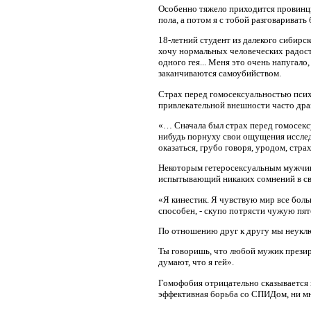
Особенно тяжело приходится провинци
пола, а потом я с тобой разговаривать
18-летний студент из далекого сибирс
хочу нормальных человеческих радосте
одного гея... Меня это очень напугало
заканчиваются самоубийством.
Страх перед гомосексуальностью психо
привлекательной внешности часто др
«… Сначала был страх перед гомосексу
нибудь порнуху свои ощущения исслед
оказаться, грубо говоря, уродом, стра
Некоторым гетеросексуальным мужчина
испытывающий никаких сомнений в сво
«Я кинестик. Я чувствую мир все боль
способен, - скупо потрясти чужую пя
По отношению друг к другу мы неукл
Ты говоришь, что любой мужик презирае
думают, что я гей».
Гомофобия отрицательно сказывается н
эффективная борьба со СПИДом, ни м