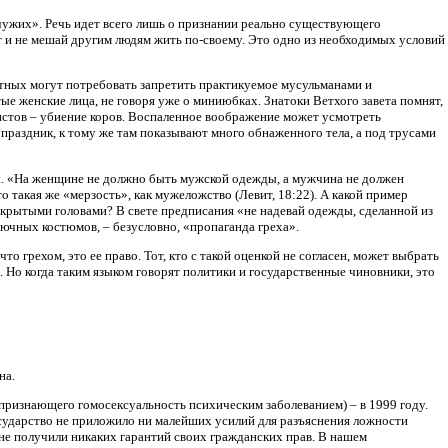
чужих». Речь идет всего лишь о признании реально существующего
ют и не мешай другим людям жить по-своему. Это одно из необходимых условий
тных могут потребовать запретить практикуемое мусульманами и
е женские лица, не говоря уже о миниюбках. Знатоки Ветхого завета помнят,
истов – убиение коров. Воспаленное воображение может усмотреть
праздник, к тому же там показывают много обнаженного тела, а под трусами
ды. «На женщине не должно быть мужской одежды, а мужчина не должен
то такая же «мерзость», как мужеложство (Левит, 18:22). А какой пример
рытыми головами? В свете предписания «не надевай одежды, сделанной из
брючных костюмов, – безусловно, «пропаганда греха».
 грехом, это ее право. Тот, кто с такой оценкой не согласен, может выбрать
. Но когда таким языком говорят политики и государственные чиновники, это
на.
, признающего гомосексуальность психическим заболеванием) – в 1999 году.
государство не приложило ни малейших усилий для разъяснения ложности
не получили никаких гарантий своих гражданских прав. В нашем