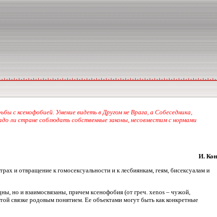
ы с ксенофобией. Умение видеть в Другом не Врага, а Собеседника,
надо ли стране соблюдать собственные законы, несовместим с нормами
И. Кон
ах и отвращение к гомосексуальности и к лесбиянкам, геям, бисексуалам и
ны, но и взаимосвязаны, причем ксенофобия (от греч. хenos – чужой,
в этой связке родовым понятием. Ее объектами могут быть как конкретные