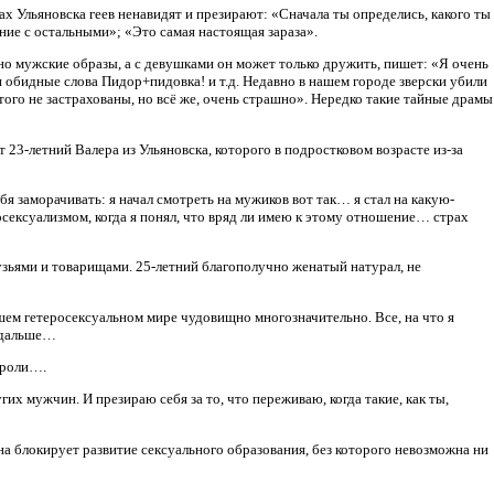
 Ульяновска геев ненавидят и презирают: «Сначала ты определись, какого ты
ение с остальными»; «Это самая настоящая зараза».
ьно мужские образы, а с девушками он может только дружить, пишет: «Я очень
и обидные слова Пидор+пидовка! и т.д. Недавно в нашем городе зверски убили
 этого не застрахованы, но всё же, очень страшно». Нередко такие тайные драмы
23-летний Валера из Ульяновска, которого в подростковом возрасте из-за
бя заморачивать: я начал смотреть на мужиков вот так… я стал на какую-
сексуализмом, когда я понял, что вряд ли имею к этому отношение… страх
зьями и товарищами. 25-летний благополучно женатый натурал, не
шем гетеросексуальном мире чудовищно многозначительно. Все, на что я
подальше…
 роли….
их мужчин. И презираю себя за то, что переживаю, когда такие, как ты,
а блокирует развитие сексуального образования, без которого невозможна ни