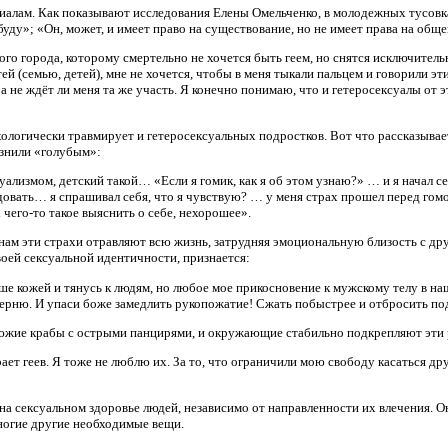
алам. Как показывают исследования Елены Омельченко, в молодежных тусовках
 буду»; «Он, может, и имеет право на существование, но не имеет права на общ
кого города, которому смертельно не хочется быть геем, но снятся исключител
й (семью, детей), мне не хочется, чтобы в меня тыкали пальцем и говорили эт
, а не ждёт ли меня та же участь. Я конечно понимаю, что и гетеросексуалы от
логически травмирует и гетеросексуальных подростков. Вот что рассказывает 
азнили «голубым»:
ализмом, детский такой… «Если я гомик, как я об этом узнаю?» … и я начал се
овать… я спрашивал себя, что я чувствую? … у меня страх прошел перед гомо
х чего-то такое выяснить о себе, нехорошее».
м эти страхи отравляют всю жизнь, затрудняя эмоциональную близость с дру
ей сексуальной идентичности, признается:
ше кожей и тянусь к людям, но любое мое прикосновение к мужскому телу в на
терню. И упаси боже замедлить рукопожатие! Сжать побыстрее и отбросить 
южие крабы с острыми панцирями, и окружающие стабильно подкрепляют эти
т геев. Я тоже не люблю их. За то, что ограничили мою свободу касаться друг
а сексуальном здоровье людей, независимо от направленности их влечения. Он
ногие другие необходимые вещи.