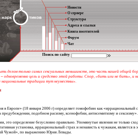
Новости
О сервере
Структура
Адреса и ссылки
Книга посетителей
Форум
Чат
Поиск по сайту
ь делом только самих сексуальных меньшинств, это часть нашей общей борьб
,
–
одновременно цель и средство этой работы. Спор, «бить или не бить», и 
а национальные традиции тут неуместны».
и
 в Европе» (18 января 2006 г) определяет гомофобию как «иррациональный стр
 предубеждении, подобном расизму, ксенофобии, антисемитизму и сексизму».
ии, это определение безусловно правильно. Упомянутые явления не только сход
негативная установка, иррациональный страх и ненависть к чужакам, является 
ный Чужой», по выражению Юрия Левады.