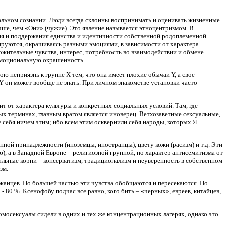
альном сознании. Люди всегда склонны воспринимать и оценивать жизненные
чше, чем «Они» (чужие). Это явление называется этноцентризмом. В
 и поддержания единства и идентичности собственной родоплеменной
уются, окрашиваясь разными эмоциями, в зависимости от характера
жительные чувства, интерес, потребность во взаимодействии и обмене.
эмоциональную окрашенность.
ю неприязнь к группе Х тем, что она имеет плохие обычаи Y, а свое
Y он может вообще не знать. При личном знакомстве установки часто
ит от характера культуры и конкретных социальных условий. Там, где
 терминах, главным врагом является иноверец. Ветхозаветные сексуальные,
 себя ничем этим; ибо всем этим осквернили себя народы, которых Я
ной принадлежности (иноземцы, иностранцы), цвету кожи (расизм) и т.д. Эти
), а в Западной Европе – религиозной группой, но характер антисемитизма от
иальные корни – консерватизм, традиционализм и неуверенность в собственном
зм.
джанцев. Но большей частью эти чувства обобщаются и пересекаются. По
 80 %. Ксенофобу подчас все равно, кого бить – «черных», евреев, китайцев,
мосексуалы сидели в одних и тех же концентрационных лагерях, однако это