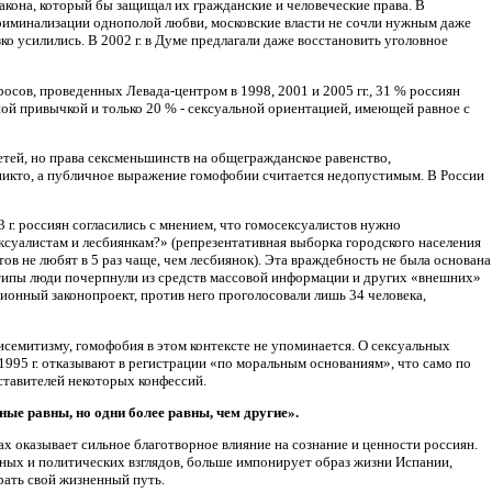
закона, который бы защищал их гражданские и человеческие права. В
криминализации однополой любви, московские власти не сочли нужным даже
ко усилились. В 2002 г. в Думе предлагали даже восстановить уголовное
сов, проведенных Левада-центром в 1998, 2001 и 2005 гг., 31 % россиян
ой привычкой и только 20 % - сексуальной ориентацией, имеющей равное с
тей, но права сексменьшинств на общегражданское равенство,
 никто, а публичное выражение гомофобии считается недопустимым. В России
г. россиян согласились с мнением, что гомосексуалистов нужно
ексуалистам и лесбиянкам?» (репрезентативная выборка городского населения
ов не любят в 5 раз чаще, чем лесбиянок). Эта враждебность не была основана
отипы люди почерпнули из средств массовой информации и других «внешних»
ионный законопроект, против него проголосовали лишь 34 человека,
исемитизму, гомофобия в этом контексте не упоминается. О сексуальных
1995 г. отказывают в регистрации «по моральным основаниям», что само по
дставителей некоторых конфессий.
ые равны, но одни более равны, чем другие».
х оказывает сильное благотворное влияние на сознание и ценности россиян.
ных и политических взглядов, больше импонирует образ жизни Испании,
рать свой жизненный путь.