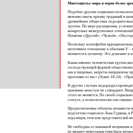
Многоцветье мира и черно-белое зре
Подобно другим социально-психологич
явления сквозь призму традиций и цен
древнейших обществах подозрительно
группы. По мере расширения, усложн
конкретных межгрупповых отношений. 
Понятия «Другой», «Чужой», «Постор
Поскольку ксенофобия иррациональна, 
негативное отношение к обычаям Y – т
меняются к лучшему. Это доказано и н
Какая именно человеческая группа выз
господствующей формой общественного
как и пищевые, запреты направлены пр
прогоняю от вас» (Левит 18:24) . «Пр
В других случаях водораздел проводит
признаки зачастую не совпадают. Напр
этого не меняется. По своей социальн
статусе, а психологически она связан
Предпочитаемые объекты ненависти мо
подсчетам социолога Льва Гудкова, в 
перуанцев, геев или представителей и
Не свободны от взаимной неприязни и
не мешает некоторым геям быть антис