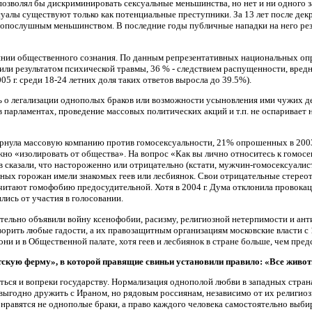
 позволял бы дискриминировать сексуальные меньшинства, но нет и ни одного 
суалы существуют только как потенциальные преступники. За 13 лет после де
онопослушным меньшинством.
В последние годы публичные нападки на него рез
янии общественного сознания. По данным репрезентативных национальных опро
или результатом психической травмы, 36 % - следствием распущенности, вредн
5 г. среди 18-24 летних доля таких ответов выросла до 39.5%).
ь о легализации однополых браков или возможности усыновления ими чужих де
в парламентах, проведение массовых политических акций и т.п. не оспаривает
вернула массовую компанию против гомосексуальности, 21% опрошенных в 2003 
ужно «изолировать от общества». На вопрос «Как вы лично относитесь к гомос
 сказали, что настороженно или отрицательно (кстати, мужчин-гомосексуалист
ных горожан имели знакомых геев или лесбиянок. Свои отрицательные стере
читают гомофобию предосудительной. Хотя в 2004 г. Дума отклонила провокац
ись от участия в голосовании.
тельно объявили войну ксенофобии, расизму, религиозной нетерпимости и ант
орить любые гадости, а их правозащитным организациям московские власти с 
они и в Общественной палате, хотя геев и лесбиянок в стране больше, чем пре
кую ферму», в которой правящие свиньи установили правило: «Все животн
ться и вопреки государству. Нормализация однополой любви в западных страна
выгодно дружить с Ираном, но рядовым россиянам, независимо от их религиоз
нравятся не однополые браки, а право каждого человека самостоятельно выби