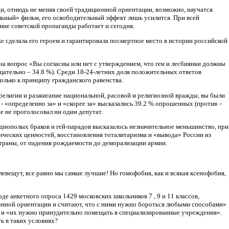
, отнюдь не меняя своей традиционной ориентации, возможно, научатся
альный» фильм, его освободительный эффект лишь усилится. При всей
ние советской пропаганды работает и сегодня.
 сделала его героем и гарантировала посмертное место в истории российской
на вопрос «Вы согласны или нет с утверждением, что геи и лесбиянки должны
цательно – 34.8 %). Среди 18-24-летних доля положительных ответов
олько к принципу гражданского равенства.
религии и разжигание национальной, расовой и религиозной вражды, вы были
- «определенно за» и «скорее за» высказались 39.2 % опрошенных (против –
е не проголосовал ни один депутат.
 однополых браков и гей-парадов высказалось незначительное меньшинство, при
ческих ценностей, восстановления тоталитаризма и «вывода» России из
 страны, от падения рождаемости до деморализации армии.
евещут, все равно мы самые лучшие! Но гомофобия, как и всякая ксенофобия,
де анкетного опроса 1429 московских школьников 7 , 9 и 11 классов,
ионной ориентации и считают, что с ними нужно бороться любыми способами»
ют» и «их нужно принудительно помещать в специализированные учреждения».
ть в таких условиях?