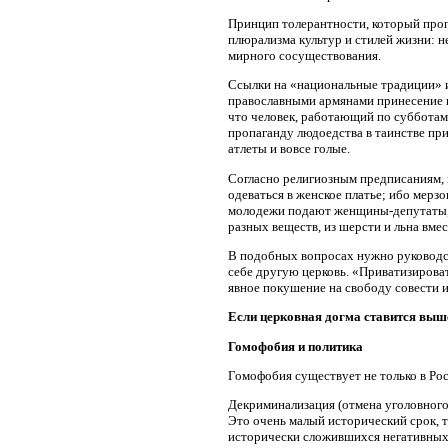
Принцип толерантности, который проп
плюрализма культур и стилей жизни: н
мирного сосуществования.
Ссылки на «национальные традиции» 
православными армянами принесение в
что человек, работающий по субботам
пропаганду людоедства в таинстве при
атлеты и вовсе голые.
Согласно религиозным предписаниям, 
одеваться в женское платье; ибо мерзо
молодежи подают женщины-депутаты, 
разных веществ, из шерсти и льна вмес
В подобных вопросах нужно руководств
себе другую церковь. «Приватизироват
явное покушение на свободу совести и
Если церковная догма ставится выше 
Гомофобия и политика
Гомофобия существует не только в Росс
Декриминализация (отмена уголовного 
Это очень малый исторический срок, т
исторически сложившихся негативных 