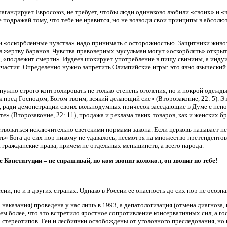
агандирует Евросоюз, не требует, чтобы люди одинаково любили «своих» и «
е подражай тому, что тебе не нравится, но не возводи свои принципы в абсол
и «оскорбленные чувства» надо принимать с осторожностью. Защитники живо
 жертву баранов. Чувства правоверных мусульман могут «оскорблять» открыты
, «подлежит смерти». Иудеев шокирует употребление в пищу свинины, а инду
частия. Определенно нужно запретить Олимпийские игры: это явно языческий 
нужно строго контролировать не только степень оголения, но и покрой одеж
к пред Господом, Богом твоим, всякий делающий сие» (Второзаконие, 22: 5). Э
ради демонстрации своих вольнодумных причесок заседающие в Думе с непок
те» (Второзаконие, 22: 11), продажа и реклама таких товаров, как и женских 
оваться исключительно светскими нормами закона. Если церковь называет нечто
ь» Бога до сих пор никому не удавалось, несмотря на множество претендентов
 гражданские права, причем не отдельных меньшинств, а всего народа.
Конституции – не спрашивай, по ком звонит колокол, он звонит по тебе!
ии, но и в других странах. Однако в России ее опасность до сих пор не осозна
наказания) проведена у нас лишь в 1993, а депатологизация (отмена диагноза
ем более, что это встретило яростное сопротивление консервативных сил, а 
стереотипов. Геи и лесбиянки освобождены от уголовного преследования, но 