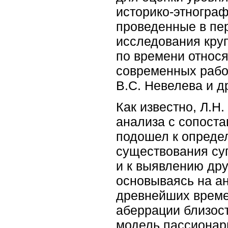
историко-этнограф
проведенные в пер
исследования круп
по времени относя
современных работ
В.С. Невелева и др
Как известно, Л.Н
анализа с сопоста
подошел к опреде
существования суп
и к выявлению др
основываясь на ан
древнейших време
аберрации близост
модель пассионар