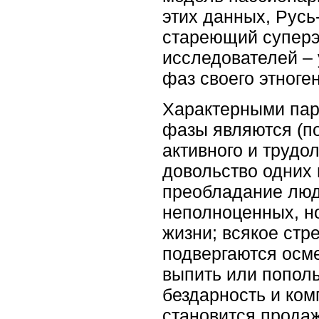
этих данных, Русь
стареющий суперэ
исследователей –
фаз своего этноге
Характерными пар
фазы являются (п
активного и трудо
довольство одних 
преобладание люд
неполноценных, н
жизни; всякое стр
подвергаются осме
выпить или пополь
бездарность и ком
становится продаж