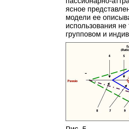
пассионарно-аттра
ясное представлен
модели ее описыв
использования не 
групповом и индив
Рис. 5.