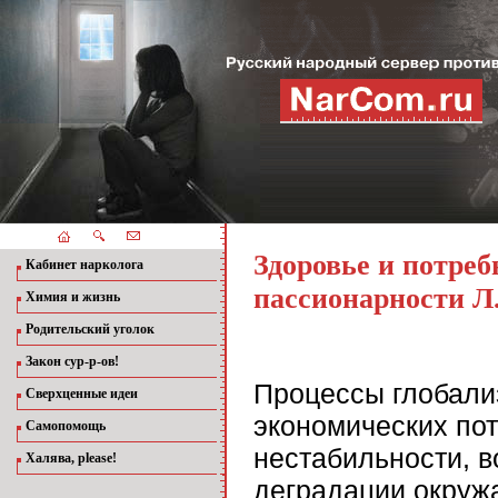
Здоровье и потреб
Кабинет нарколога
пассионарности Л
Химия и жизнь
Родительский уголок
Закон сур-р-ов!
Процессы глобализ
Сверхценные идеи
экономических по
Самопомощь
нестабильности, 
Халява, please!
деградации окруж