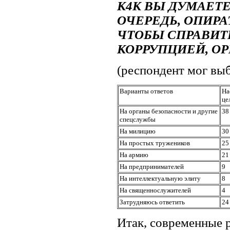
К4К ВЫ ДУМАЕТЕ
ОЧЕРЕДЬ, ОПИРА
ЧТОБЫ СПРАВИТ
КОРРУПЦИЕЙ, О
(респондент мог выб
Варианты ответов
На
це
На органы безопасности и другие
38
спецслужбы
На милицию
30
На простых тружеников
25
На армию
21
На предпринимателей
9
На интеллектуальную элиту
8
На священнослужителей
4
Затрудняюсь ответить
24
Итак, современные р