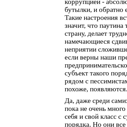
коррупцией - абсол
бутылки, и обратно 
Такие настроения вс
значит, что паутина
страну, делает тру
намечающиеся сдвиг
неприятии сложивше
если верны наши пр
предпринимательской
субъект такого поря
рядом с пессимиста
похоже, появляются
Да, даже среди сами
пока не очень мног
себя и свой класс с
порядка. Но они все