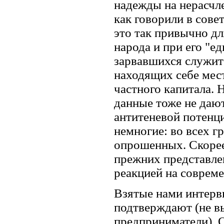
надежды на нерасчл
как говорили в сове
это так привычно для
народа и при его "е
зарвавшихся служит
находящих себе мес
частного капитала.
данные тоже не даю
антитеневой потенц
немногие: во всех г
опрошенных. Скорее
прежних представлен
реакцией на соврем
Взятые нами интерв
подтверждают (не в
предприниматели). 