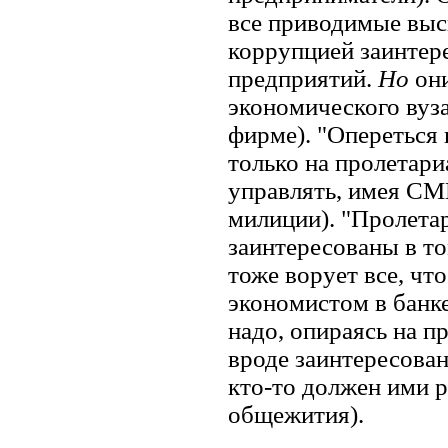
все приводимые выск
коррупцией заинтер
предприятий.
Но
они
экономического вуз
фирме). "Опереться 
только на пролетари
управлять, имея СМИ
милиции). "Пролетар
заинтересованы в то
тоже ворует все, чт
экономистом в банк
надо, опираясь на пр
вроде заинтересова
кто-то должен ими р
общежития).