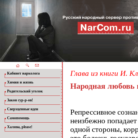
Глава из книги И. К
Кабинет нарколога
Химия и жизнь
Народная любовь 
Родительский уголок
Закон сур-р-ов!
Сверхценные идеи
Репрессивное сознан
Самопомощь
неизбежно попадает 
Халява, please!
одной стороны, корру
это болезнь государ