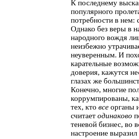
К последнему выска
популярного пролета
потребности в нем: с
Однако без веры в н
народного вождя ли
неизбежно утрачива
неуверенным. И похо
карательные возмож
доверия, кажутся н
глазах же большинст
Конечно, многие пол
коррумпированы, ка
тех, кто
все
органы и
считает
одинаково
п
теневой бизнес, во 
настроение выразил