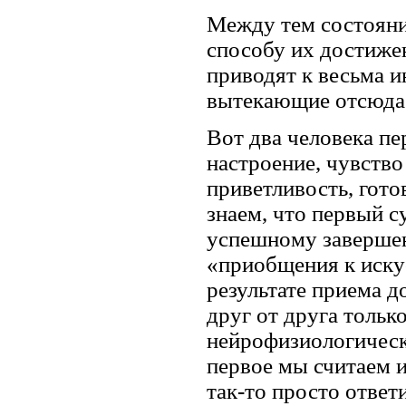
Между тем состояни
способу их достижен
приводят к весьма и
вытека­ющие отсюда
Вот два человека п
настроение, чувство
приветливость, гот
знаем, что первый с
успешному завершен
«приобщения к искус
результате приема д
друг от друга тольк
нейрофизиологическ
первое мы считаем 
так-то просто ответи