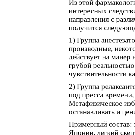
Из этой фармакологи
интересных следств
направления с разл
получится следующа
1) Группа анестезат
производные, некото
действует на манер 
грубой ре­альностью
чувствительности ка
2) Группа релаксант
под пресса времени
Метафизическое изб
останавливать и цен
Примерный состав: 
Японии, легкий скеп