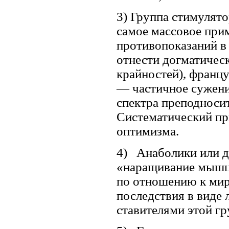
3) Группа стимулято
самое массовое при
противопоказаний в 
отнести догма­тичес
крайностей), францу
— частичное сужение
спектра преподно­си
Систе­матический п
оптимизма.
4) Анаболики или д
«наращивание мышц»
по отношению к мир
послед­ствия в виде
ставителями этой г