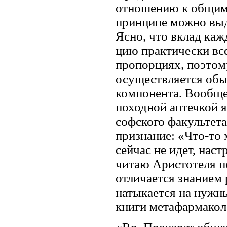
отношению к общим 
принципе можно выд
Ясно, что вклад ка
цию практически вс
пропорциях, поэтом
осуществляется обы
компонента. Вообще
походной ап­течкой 
софского факультета
признание: «Что-то
сейчас не идет, наст
читаю Ари­стотеля п
отличается знанием
натыкается на нужн
книги метафармаколо