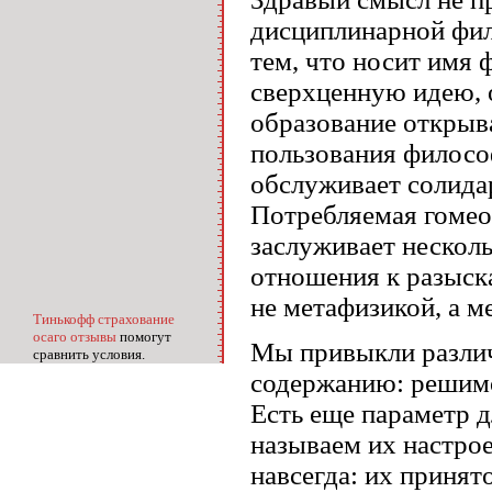
дисциплинарной фил
тем, что носит имя 
сверхценную идею, 
образование открыв
пользования филосо
обслуживает солида
Потребляемая гомео
заслуживает несколь
отношения к разыск
не метафизикой, а м
Тинькофф страхование
осаго отзывы
помогут
Мы привыкли различа
сравнить условия.
содержанию: решимо
Есть еще параметр 
называ­ем их настро
навсегда: их принят