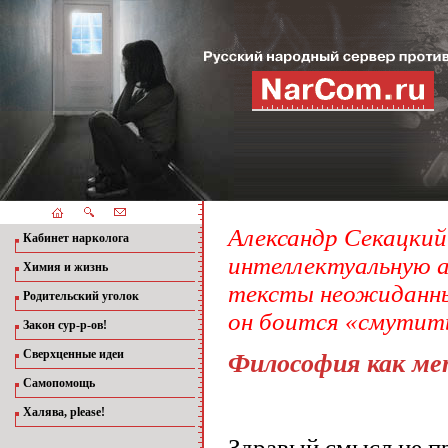
Александр Секацкий
Кабинет нарколога
интеллектуальную а
Химия и жизнь
тексты неожиданны,
Родительский уголок
он боится «смутить
Закон сур-р-ов!
Сверхценные идеи
Философия как ме
Самопомощь
Халява, please!
Здравый смысл не пр