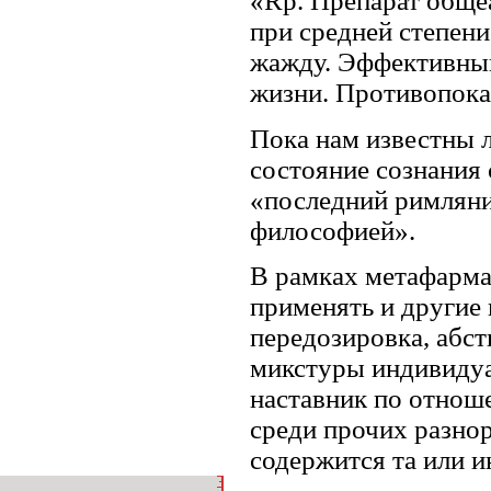
«Rp. Препарат общеа
при средней степен
жажду. Эффективный
жизни. Про­тивопока
Пока нам известны 
состояние сознания 
«последний римлянин
философией».
В рамках метафарма
применять и другие 
передозировка, абст
микстуры индивидуа
наставник по отноше
среди прочих разно
содержится та или и