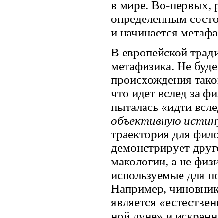
в мире. Во-первых,
определен­ным состо
и начинается метаф
В европейской тради
метафизика. Не буде
происхождения таког
что идет вслед за ф
пыталась «идти всл
объективную истин
траектория для фило
демонстрирует друго
макологии, а не физ
используемые для п
Например, чиновник
является «есте­стве
ной луне» и искренн