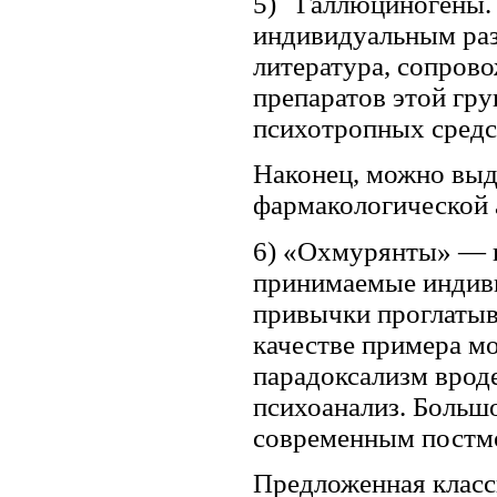
5) Галлюциногены. 
индивидуальным раз
литература, сопров
препаратов этой гр
психотропных средст
Наконец, можно выд
фармакологической 
6) «Охмурянты» — п
принимаемые индиви
привычки проглатыв
качестве примера м
парадоксализм вроде
психоанализ. Больш
современным постм
Предложенная класс