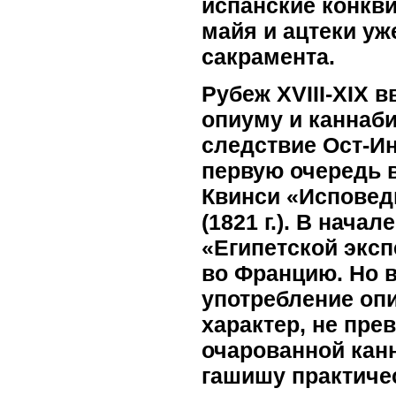
испанские конкв
майя и ацтеки уж
сакрамента.
Рубеж XVIII-XIX 
опиуму и каннаби
следствие Ост-Ин
первую очередь 
Квинси «Исповед
(1821 г.). В начал
«Египетской экс
во Францию. Но 
употребление оп
характер, не пре
очарованной канн
гашишу практиче