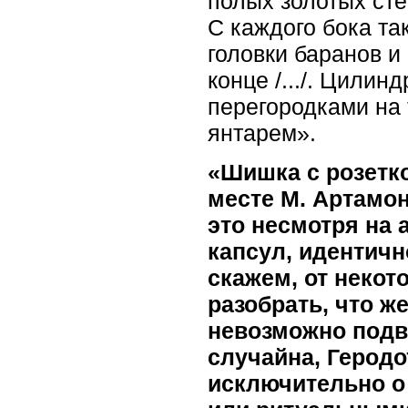
полых золотых сте
С каждого бока та
головки баранов и
конце /.../. Цили
перегородками на 
янтарем».
«Шишка с розетко
месте М. Артамо
это несмотря на
капсул, идентичн
скажем, от некот
разобрать, что же
невозможно подв
случайна, Геродо
исключительно о