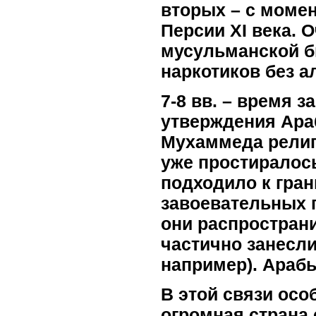
вторых – с моме
Персии XI века. 
мусульманской б
наркотиков без а
7-8 вв. – время 
утверждения Ара
Мухаммеда религ
уже простиралось
подходило к гран
завоевательных 
они распространи
частично занесли
например). Араб
В этой связи осо
огромная страна