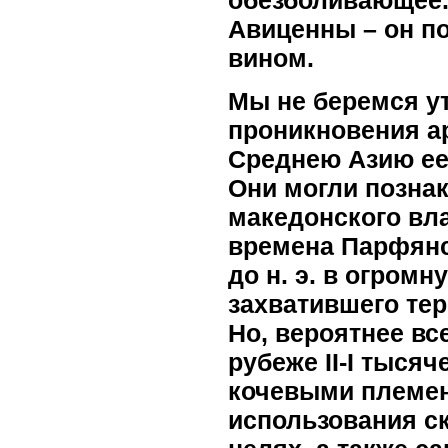
обезболивающее.
Авиценны – он по
вином.
Мы не беремся ут
проникновения а
Среднею Азию ее
Они могли познак
македонского влад
времена Парфянск
до н. э. в огром
захватившего те
Но, вероятнее вс
рубеже II-I тысяч
кочевыми племен
использования с