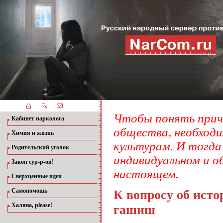
Чтобы понять прич
Кабинет нарколога
общества, необход
Химия и жизнь
культурам. И тогда
Родительский уголок
индивидуальном и о
Закон сур-р-ов!
настоящем.
Сверхценные идеи
Самопомощь
К вопросу об ист
Халява, please!
гашиш