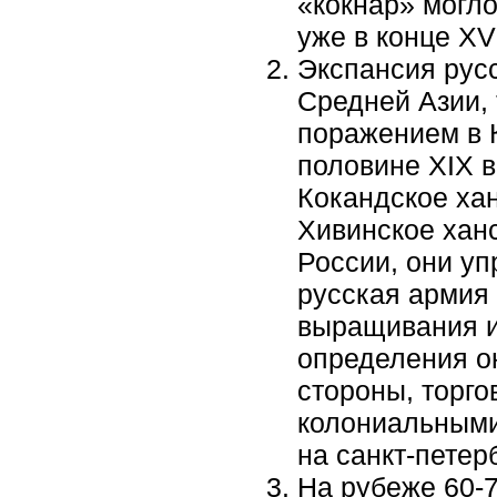
«кокнар» могло
уже в конце XVI
Экспансия рус
Средней Азии,
поражением в 
половине XIX в
Кокандское хан
Хивинское ханс
России, они уп
русская армия
выращивания и
определения он
стороны, торг
колониальными
на санкт-петер
На рубеже 60-7