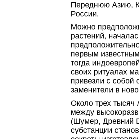
Переднюю Азию, К
России.
Можно предположи
растений, началас
предположительно 
первым известным
тогда индоевропе
своих ритуалах ма
привезли с собой
заменители в ново
Около трех тысяч л
между высокоразв
(Шумер, Древний Е
субстанции станов
секреты изготовле