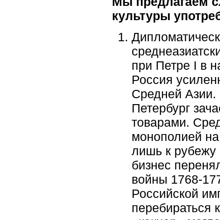
Мы предлагаем с
культуры употре
Дипломатическ
среднеазиатск
при Петре I в н
Россия усилен
Средней Азии.
Петербург зача
товарами. Сред
монополией на 
лишь к рубежу 
бизнес перенял
войны 1768-177
Российской имп
перебираться к