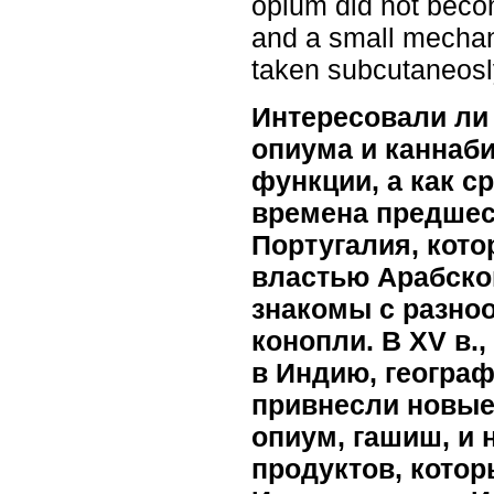
opium did not becom
and a small mechani
taken subcutaneosl
Интересовали ли
опиума и каннаби
функции, а как с
времена предшес
Португалия, котор
властью Арабско
знакомы с разноо
конопли. В XV в.
в Индию, географ
привнесли новые 
опиум, гашиш, и 
продуктов, кото