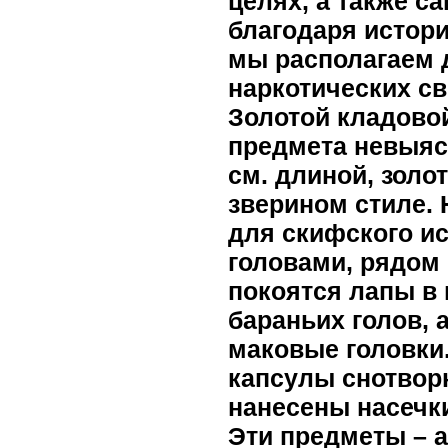
целях, а также с
благодаря историк
мы располагаем 
наркотических св
Золотой кладово
предмета невыясн
см. длиной, зол
зверином стиле.
для скифского и
головами, рядом 
покоятся лапы в
бараньих голов, 
маковые головки
капсулы снотворн
нанесены насечк
Эти предметы – а