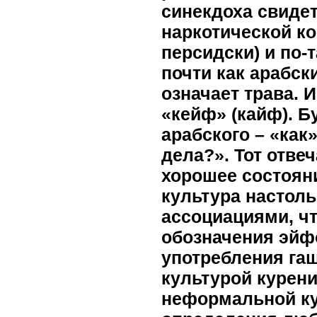
синекдоха свиде
наркотической ко
персидски) и по-
почти как арабск
означает трава. 
«кейф» (кайф). Б
арабского – «как
дела?». Тот отвеч
хорошее состоян
культура настол
ассоциациями, чт
обозначения эйф
употребления гаш
культурой курени
неформальной ку