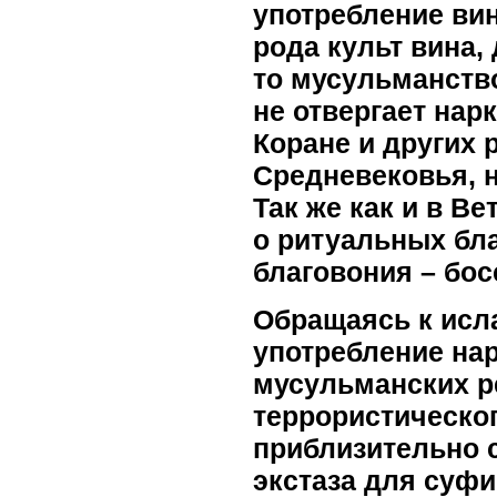
употребление вин
рода культ вина,
то мусульманство
не отвергает нар
Коране и других
Средневековья, н
Так же как и в В
о ритуальных бла
благовония – бос
Обращаясь к исл
употребление нар
мусульманских р
террористическог
приблизительно с
экстаза для суфи