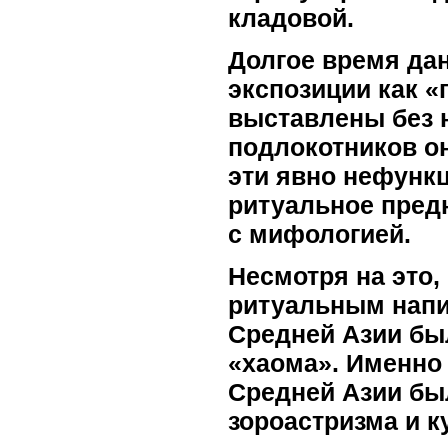
кладовой.
Долгое время да
экспозиции как «
выставлены без 
подлокотников о
эти явно нефункц
ритуальное предн
с мифологией.
Несмотря на это,
ритуальным напи
Средней Азии был
«хаома». Именно
Средней Азии бы
зороастризма и к