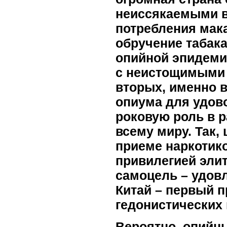
неиссякаемыми в
потребления мака
обручение табака
опийной эпидемие
с неистощимыми 
вторых, именно в
опиума для удово
роковую роль в 
всему миру. Так,
приеме наркотик
привилегией элит
самоцель – удов
Китай – первый п
гедонистических
Вероятно, опийны