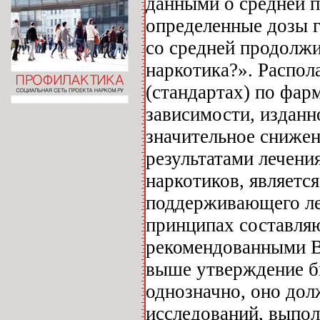
данными о средней 
определенные дозы г
со средней продолжи
наркотика?». Распол
(стандартах) по фа
зависимости, изданно
значительное снижен
результатами лечени
наркотиков, являетс
поддерживающего леч
принципах составляю
рекомендованными В
выше утверждение б
однозначно, оно дол
исследований, выпол