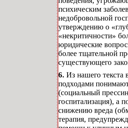
поведения, угрожающ
психическим заболев
недобровольной гос
утверждению о «глу
«некритичности» бол
юридические вопрос
более тщательной пр
существующего зако
6.
Из нашего текста 
подходами понимают
(социальный прессин
госпитализация), а 
снижению вреда (обм
терапия, предупреж
помощи к уличным н