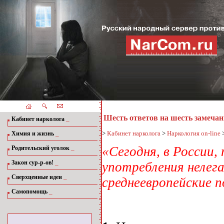
Шесть ответов на шесть замечан
_
Кабинет нарколога
_
>
Кабинет нарколога
>
Наркология on-line
Химия и жизнь
_
«Сегодня, в России,
Родительский уголок
_
Закон сур-р-ов!
употребления нелег
_
Сверхценные идеи
среднеевропейские 
_
Самопомощь