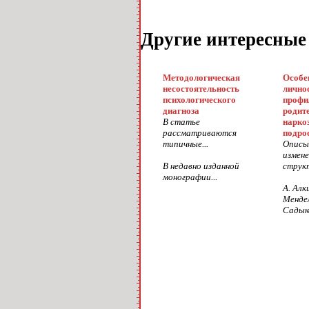
Другие интересные
Методологическая
Особе
несостоятельность
лично
психологического
профи
диагноза
родит
В статье
нарко
рассматриваются
подро
типичные...
Описы
измене
В недавно изданной
структ
монографии...
А. Алк
Мендел
Садыко