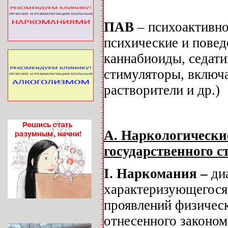
ПАВ
– психоактивно
психические и повед
каннабиоиды, седати
стимуляторы, включа
растворители и др.)
А. Наркологически
государственного с
I
.
Наркомания –
ди
характеризующегося
проявлений физичес
отнесенного законом