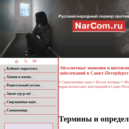
Абсолютные значения и интенсив
_
Кабинет нарколога
заболеваний в Санкт-Петербурге 
_
Химия и жизнь
>
Сверхценные идеи
>
Косые взгляды
>
Абс
_
Родительский уголок
наркологических заболеваний в Санкт-Пет
_
Закон сур-р-ов!
_
Сверхценные идеи
_
Самопомощь
Термины и определ