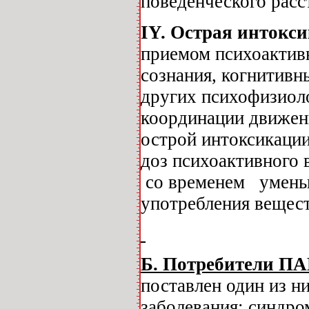
поведенческого расс
IY
. Острая инток
приемом психоактив
сознания, когнитивн
других психофизиоло
координации движени
острой интоксикации
доз психоактивного 
со временем уменьш
употребления вещес
Б. Потребители П
поставлен один из 
заболевания: синдр