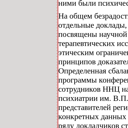
ними были психичес
На общем безрадост
отдельные доклады, 
посвящены научной 
терапевтических ис
этическим ограниче
принципов доказате
Определенная сбала
программы конферен
сотрудников ННЦ на
психиатрии им. В.П
представителей рег
конкретных данных 
ряду докладчиков с