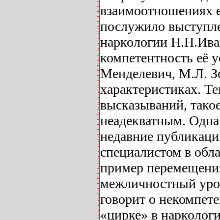
взаимоотношениях е
послужило выступл
наркологии Н.Н.Ива
компетентность её у
Менделевич, М.Л. З
характеристиках. Те
высказываний, тако
неадекватным. Одна
недавние публикаци
специалистом в обла
пример перемещени
межличностный уров
говорит о некомпет
«цирке» в нарколог