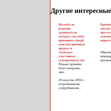
Другие интересны
Жалоба на
Кримин
решение
анализ
дознавателя,
престу
которое способно
связан
причинить ущерб
наркот
конституционным
правам и
свободам
Обрати
участников
некото
судопроизводства
кримино
Раньше принято
было говорить,
что...
20 августа 2004 г.
оперативными
сотрудниками...