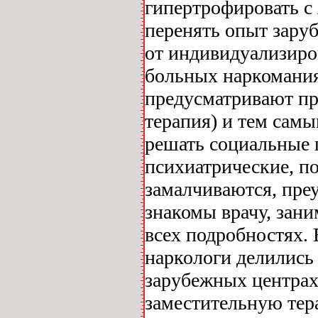
гипертрофировать с
перенять опыт зару
от индивидуализиро
больных наркомания
предусматривают пр
терапия) и тем сам
решать социальные п
психиатрические, п
замалчиваются, пре
знакомы врачу, зан
всех подробностях.
наркологи делились
зарубежных центра
заместительную тер