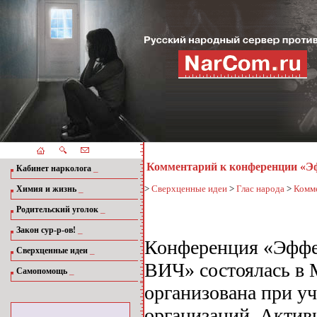
Комментарий к конференции «Эф
_
Кабинет нарколога
_
>
Сверхценные идеи
>
Глас народа
>
Комме
Химия и жизнь
_
Родительский уголок
_
Закон сур-р-ов!
Конференция «Эффек
_
Сверхценные идеи
ВИЧ» состоялась в 
_
Самопомощь
организована при у
организаций. Актив