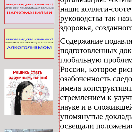
наши коллеги-сооте
руководства так на
здоровья, созданного
Содержание подавл
подготовленных док
глобальную проблем
России, которое ри
озабоченность следо
имела конструктивн
стремлением к улуч
науке и в сложивше
упомянутые доклады
освещали положение