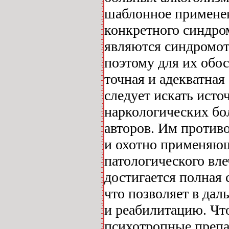
шаблонное применени
конкретного синдро
являются синдромот
поэтому для их обо
точная и адекватная
следует искать ист
наркологических бо
авторов. Им против
и охотно применяющ
патологического вл
достигается полная 
что позволяет в да
и реабилитацию. Что
психотропные препа