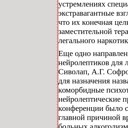
устремлениях специ
экстравагантные вз
что их конечная цел
заместительной тер
легального наркотик
Еще одно направлен
нейролептиков для 
Сиволап, А.Г. Софро
для назначения наз
коморбидные психот
нейролептические пр
конференции было с
главной причиной в
больных алкоголизм