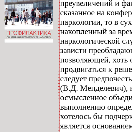
преувеличений и фа
сказанное на конфе
наркологии, то в су
накопленный за вре
наркологической с
зависти преобладаю
позволяющей, хоть 
продвигаться к реш
следует предпочест
(В.Д. Менделевич), к
осмысленное объеди
выполнению определ
хотелось бы подчер
является основанием