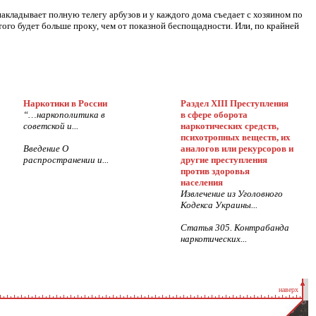
кладывает полную телегу арбузов и у каждого дома съедает с хозяином по
ого будет больше проку, чем от показной беспощадности. Или, по крайней
Наркотики в России
Раздел ХIII Преступления
“…наркополитика в
в сфере оборота
советской и...
наркотических средств,
психотропных веществ, их
Введение О
аналогов или рекурсоров и
распространении и...
другие преступления
против здоровья
населения
Извлечение из Уголовного
Кодекса Украины...
Статья 305. Контрабанда
наркотических...
наверх