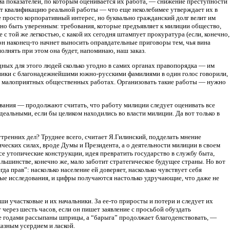
ма показателей, по которым оценивается их работа, — снижение преступности
т квалификацию реальной работы — что еще неколебимее утверждает их в
просто корпоративный интерес, но буквально гражданский долг велит им
жно быть уверенным: требования, которые предъявляет к милиции общество,
с той же легкостью, с какой их сегодня штампует прокуратура (если, конечно,
 он наконец-то начнет выносить оправдательные приговоры тем, чья вина
лнять при этом она будет, напоминаю, наш заказ.
дных для этого людей сколько угодно в самих органах правопорядка — им
вники с благонадежнейшими южно-русскими фамилиями в один голос говорили,
дь малоприятных общественных работах. Организовать такие работы — нужно
вания — продолжают считать, что работу милиции следует оценивать все
альными, если бы целиком находились во власти милиции. Да вот только в
тренних дел? Труднее всего, считает Я.Гилинский, подделать мнение
ческих силах, вроде Думы и Президента, а о деятельности милиции в своем
е утопические конструкции, идея превратить государство в службу быта,
шинстве, конечно же, мало заботит стратегическое будущее страны. Но вот
а прав”: насколько население ей доверяет, насколько чувствует себя
ые исследования, и цифры получаются настолько удручающие, что даже не
аши участковые и их начальники. За ее-то приросты и потери и следует их
 через шесть часов, если он пишет заявление с просьбой обуздать
нице годами рассыпаны шприцы, а “барыга” продолжает благоденствовать, —
казным усердием и лаской.