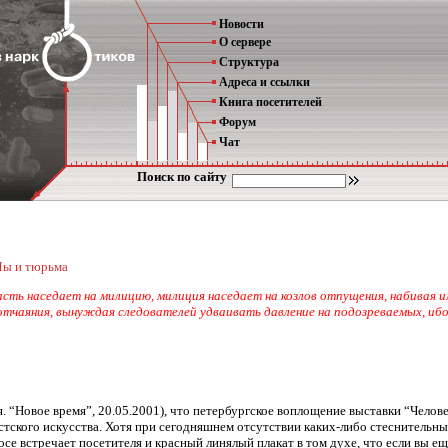
Новости
О сервере
Структура
Адреса и ссылки
Книга посетителей
Форум
Чат
Поиск по сайту
ы и тюрьма
сть наседает на милицию, милиция наседает на козлов отпущения, набивая и
чаяния, вынуждая следователей удваивать давление на подозреваемых, ибо
я. “Новое время”, 20.05.2001), что петербургское воплощение выставки “Чело
тского искусства. Хотя при сегодняшнем отсутствии каких-либо стеснительн
осе встречает посетителя и красный линялый плакат в том духе, что если вы 