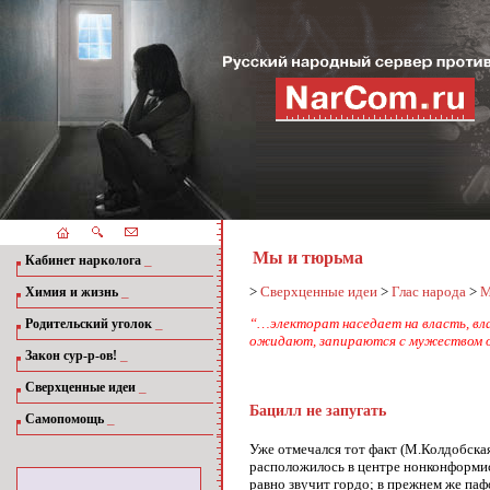
Мы и тюрьма
_
Кабинет нарколога
_
>
Сверхценные идеи
>
Глас народа
>
М
Химия и жизнь
_
“…электорат наседает на власть, вла
Родительский уголок
ожидают, запираются с мужеством от
_
Закон сур-р-ов!
_
Сверхценные идеи
Бацилл не запугать
_
Самопомощь
Уже отмечался тот факт (М.Колдобска
расположилось в центре нонконформис
равно звучит гордо; в прежнем же паф