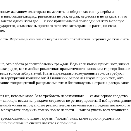
твенным желанием электората выместить на обидчиках свои ущербы и
 налогоплательщику, разъяснять не раз, не два, не десять и не двадцать, что
т вместо одной язвы две — к язве криминальной присоединит язву моровую.
арство, а там сквозь простого человека хоть трава не расти, но свои,
ью.
ость. Впрочем, и они знают вкусы своего потребителя: игрушка должна быть
не, это работа респектабельных граждан. Ведь если пытки применяют, значит
ь же редки, как и любые романтики: прагматичного чиновника гораздо больше
ились голоса избирателей. И эти справедливо возмущенные голоса требуют
й петербургский криминолог Я.Гилинский, много лет изучающий и тех, кого
ование стопроцентной раскрываемости: в благополучных странах раскрывают
тся же, невозможное. Зато требовать невозможного — самое верное средство
— милиция всеми неправдами старается не регистрировать. И избиратель давно
венной жизни народ вполне реалистически съеживается в пределы возможного
в результате получить только новые напасти — такова участь всех утопистов.
и трескающиеся по швам тюрьмы; “козлы”, зная, какие сроки и условия их
инно виновные не спешат являться с повинной…