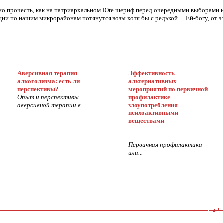
но прочесть, как на патриархальном Юге шериф перед очередными выборами на
ции по нашим микрорайонам потянутся возы хотя бы с редькой… Ей-богу, от эт
Аверсивная терапия
Эффективность
алкоголизма: есть ли
альтернативных
перспективы?
мероприятий по первичной
Опыт и перспективы
профилактике
аверсивной терапии в...
злоупотребления
психоактивными
веществами
Первичная профилактика
или...