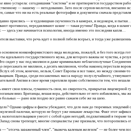
е явно устарела: сегодняшняя “система” и не притворяется государством рабоч
щественному — нашему — негодованию. Зато после серпов-молотов, внезапно
н, самые что ни на есть реальные фотографии и документы сначала представля
давно приелись — и чудовищная скученность в камерах, и недокорм, и пытки…
евают противогаз, передавливают шланг — такая рутина! Правда, когда в шлан
с — здесь уже начинается психология, иногда именно это последняя капля…
ителя выставки, что речь идет о полной гибели всерьез, и тогда уже развеше
 основном нонконформистского вида молодежь, пожалуй, и без того всегда го
оты идеального государственного мужа, для которого важны не чувства, а рез
то сидит у нас под миллион и даже криминально неблагополучные Соединенные
до пересажать не миллион, а десять миллионов, чтобы наконец перестали вороват
 Вслух об этом, конечно, нельзя, Совет Европы и все такое, но между своими-т
льщикам. Правда, среди посаженных масса народу полуслучайного, утянувшего
ательной Англии в свое время укрепляли право собственности тем, что вешали
ть имеет свои плюсы, гуманность свои, но свирепость, прикрытая лицемерной
строганым вниз. Британцы, вешая вора, действительно от него избавлялись, мы
 и
больных
— рано или поздно все равно сажаем себе же на шею.
а дело? Однако цифры и факты убеждают, что дело нам до тюремных эпидемий
ркулезной палочки, которую не берут уже никакие лекарства. Факт этот зафи
 налогоплательщиков унесет с собой один негодяй, подхвативший в тюрьме та
 Запад снова трепещет, многие специалисты уже признали, что поторопились 
ы — “отсечь зараженный член”, “выжечь каленым железом” — не более чем поэз