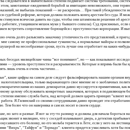
ва следователей в значительной степени подвигает система требований, систе
 этом, замотанные ежедневной борьбой за имитацию невозможного, они теряю
казаний, не выбьешь показаний — не раскроешь… При такой убежденности не 
ся судебной реформе, которая должна положить конец арестам без суда. И мо
 стимулом всячески давить на суды, чтобы они штамповали решения об аресте 
а о работяге, утащившем мешок муки у бывшего совхоза). Суд присяжных, если
лжен встретить сопротивление борющейся с преступностью корпорации. И выпо
но очень долго разъяснять заказчику утопичность его представлений, и приго
и мне самому не профессиональные гуманисты, а нормальные майоры и полко
 шушерой на несообразные сроки, пусть лучше она отработает на каких-нибу
тных беседах милицейские чины “все понимают”, но — как показывают исследо
ями — уровень преступности и раскрываемости. Которые и впрямь были бы иде
лиять лишь очень и очень частично…
ные”, какие цифры на самом деле следует фальсифицировать нашим органам вну
 налогоплательщика, только выражающего свое мнение не о заоблачных полити
емократическими из наших демократов давно муссируется примитивная, как вс
ному целому обслуживать конкретных заказчиков, которых в подавляющем боль
тепени именно служба быта, над которой должен царить принцип “клиент всегд
работа. Я.Гилинский со своими сотрудниками давно проводят эти отработанн
. Тем более что он наверняка и сам их носит в своем сердце.
е, но зато и разные. И вот за эту-то разницу и должны для начала бороться н
ьщик звонит в милицию, что у соседей взламывают дверь, а детектив прибывает
окусавшего его болонку, но его мольба теряется в Лете, если у него на лест
ями “Вихрь”, “Тайфун” и “Торнадо”: клиента придется умасливать хотя бы по