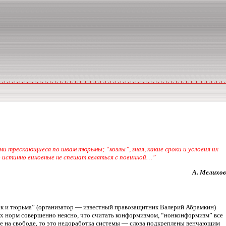
ми трескающиеся по швам тюрьмы; “козлы”, зная, какие сроки и условия их
 истинно виновные не спешат являться с повинной…”
А. Мелихов
век и тюрьма” (организатор — известный правозащитник Валерий Абрамкин)
ых норм совершенно неясно, что считать конформизмом, “нонконформизм” все
еще на свободе, то это недоработка системы — слова подкреплены венчающим