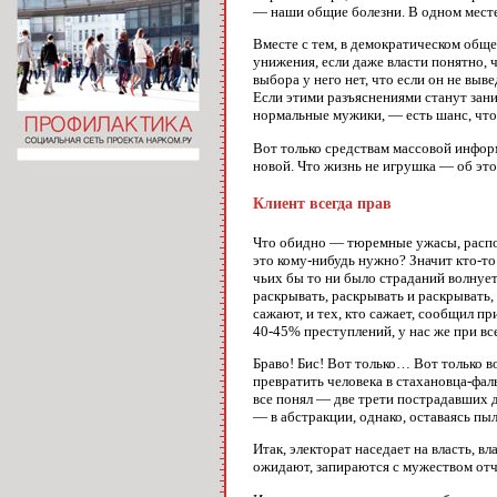
— наши общие болезни. В одном месте
Вместе с тем, в демократическом обще
унижения, если даже власти понятно, ч
выбора у него нет, что если он не вы
Если этими разъяснениями станут заним
нормальные мужики, — есть шанс, что 
Вот только средствам массовой инфор
новой. Что жизнь не игрушка — об этом
Клиент всегда прав
Что обидно — тюремные ужасы, распол
это кому-нибудь нужно? Значит кто-т
чьих бы то ни было страданий волнует
раскрывать, раскрывать и раскрывать,
сажают, и тех, кто сажает, сообщил 
40-45% преступлений, у нас же при в
Браво! Бис! Вот только… Вот только в
превратить человека в стахановца-фал
все понял — две трети пострадавших 
— в абстракции, однако, оставаясь пы
Итак, электорат наседает на власть, в
ожидают, запираются с мужеством отч