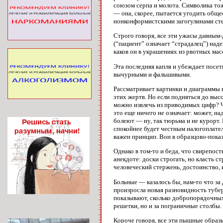
союзом серпа и молота. Символика тож
— она, скорее, пытается угодить об
нонконформистскими загогулинами сте
Строго говоря, все эти ужасы давным-
(“пациент” означает “страдалец”) над
каков он в украшениях из рвотных мас
Эта последняя капля и убеждает посет
вычурными и фальшивыми.
Рассматривает картинки и диаграммы в
этих жертв. Но если подняться до выс
можно извлечь из приводимых цифр? Ч
это еще ничего не означает: может, на
болеют — ну, так тюрьма и не курорт.
спокойнее будет честным налогоплате
важен принцип. Вон в образцово-показ
Однако в том-то и беда, что свирепос
анекдоте: доски строгать, но класть 
человеческий стержень, достоинство,
Больные — казалось бы, нам-то что з
произросла новая разновидность тубе
показывают, сколько добропорядочных
решетки, но и за пограничные столбы.
Короче говоря, все эти пышные образ