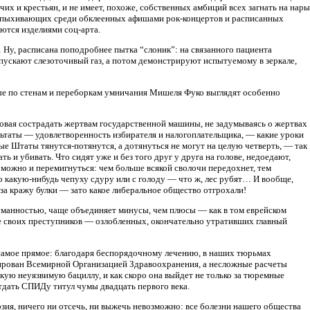
их и крестьян, и не имеет, похоже, собственных амбиций всех загнать на нары
 вспыхивающих среди обклеенных афишами рок-концертов и расписанных
ются изделиями соц-арта.
 Ну, расписана поподробнее пытка “слоник”: на связанного пациента
г пускают слезоточивый газ, а потом демонстрируют испытуемому в зеркале,
нные по стенам и переборкам умничания Мишеля Фуко выглядят особенно
товая сострадать жертвам государственной машины, не задумываясь о жертвах
ультаты — удовлетворенность избирателя и налогоплательщика, — какие уроки
 Штаты тянутся-потянутся, а дотянуться не могут на целую четверть, — так
ь и убивать. Что сидят уже и без того друг у друга на голове, недоедают,
о можно и перемигнуться: чем больше всякой сволочи передохнет, тем
 какую-нибудь чепуху сдуру или с голоду — что ж, лес рубят… И вообще,
 за кражу булки — зато какое либеральное общество отгрохали!
 гуманностью, чаще объединяет минусы, чем плюсы — как в том еврейском
 же своих преступников — озлобленных, окончательно утративших главный
 самое прямое: благодаря беспорядочному лечению, в наших тюрьмах
ксирован Всемирной Организацией Здравоохранения, а несложные расчеты
кую неуязвимую бациллу, и как скоро она выйдет не только за тюремные
отдать СПИДу титул чумы двадцать первого века.
ия, ничего ни отсечь, ни выжечь невозможно: все болезни нашего общества