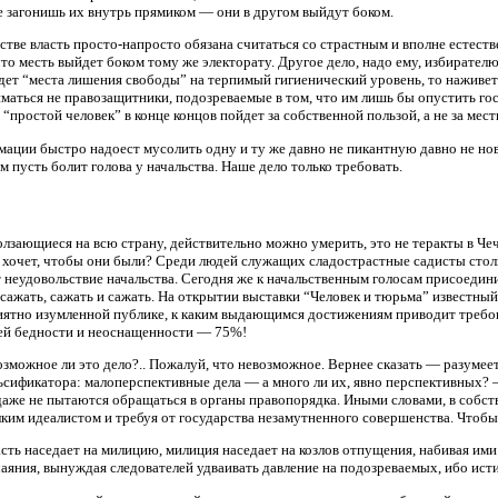
 загонишь их внутрь прямиком — они в другом выйдут боком.
стве власть просто-напросто обязана считаться со страстным и вполне естес
то месть выйдет боком тому же электорату. Другое дело, надо ему, избирателю и
ведет “места лишения свободы” на терпимый гигиенический уровень, то наживе
аться не правозащитники, подозреваемые в том, что им лишь бы опустить госуд
“простой человек” в конце концов пойдет за собственной пользой, а не за мест
мации быстро надоест мусолить одну и ту же давно не пикантную давно не нов
 пусть болит голова у начальства. Наше дело только требовать.
зающиеся на всю страну, действительно можно умерить, это не теракты в Чеч
о хочет, чтобы они были? Среди людей служащих сладострастные садисты стол
 неудовольствие начальства. Сегодня же к начальственным голосам присоедин
 сажать, сажать и сажать. На открытии выставки “Человек и тюрьма” известны
приятно изумленной публике, к каким выдающимся достижениям приводит треб
сей бедности и неоснащенности — 75%!
озможное ли это дело?.. Пожалуй, что невозможное. Вернее сказать — разумее
ьсификатора: малоперспективные дела — а много ли их, явно перспективных? 
даже не пытаются обращаться в органы правопорядка. Иными словами, в собст
лким идеалистом и требуя от государства незамутненного совершенства. Чтобы 
ласть наседает на милицию, милиция наседает на козлов отпущения, набивая им
аяния, вынуждая следователей удваивать давление на подозреваемых, ибо ист