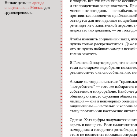
И творить все эти привычные бесчинст
Низкие цены на
аренда
и стопроцентная раскрываемость. При
спецтехники в Москве
для
мнении: не посадишь — не выбьешь по
грузоперевозок.
противиться наконец-то приблизившей
останутся для нее и дальше мощнейшим
речь идет не о влиятельной персоне, 
недостаточно доказана, — он тоже до
Чтобы изменить социальный заказ, нуж
нужно только раскрепоститься. Даже 
что не нужно набивать камеры всякой
только захотеть.
Я.Гилинский подтверждает, что в час
теми же старыми недобрыми показател
реальности-то она способна на них в
А какие же тогда показатели “правиль
“потребителя” — того же избирателя и
собственном микрорайоне. Наиболее д
обязанную вместо служения обществен
милиция — она в неизмеримо большей с
защищенным — настолько и хороша ее 
стану портить ими настроение читателю
Однако. Хотя цифры получаются и низки
карать и поощрять. Если налогоплател
намордником соседского ротвейлера, п
этого не возместить никакими операци