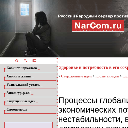
Здоровье и потребность в его со
_
Кабинет нарколога
_
>
Сверхценные идеи
>
Косые взгляды
>
Здо
Химия и жизнь
_
Родительский уголок
_
Закон сур-р-ов!
Процессы глобали
_
Сверхценные идеи
экономических по
_
Самопомощь
нестабильности,