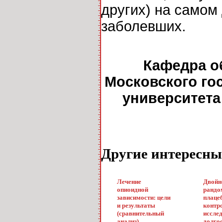
других) на самом
заболевших.
Кафедра о
Московского го
университета
Другие интересны
Лечение
Двойн
опиоидной
рандо
зависимости: цели
плаце
и результаты
контр
(сравнительный
иссле
анализ)
долго