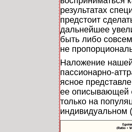
восприниматься к
результатах спец
предстоит сделать
дальнейшее увели
быть либо совсе
не пропорционал
Наложение нашей
пассионарно-аттр
ясное представле
ее описывающей о
только на популя
индивидуальном (р