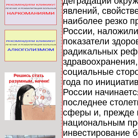
деградации окруж
явлений, свойств
наиболее резко п
России, наложили
показатели здоро
радикальных реф
здравоохранения,
социальные сторо
года по инициати
России начинаетс
последнее столе
сферы и, прежде 
национальным про
инвестирование б