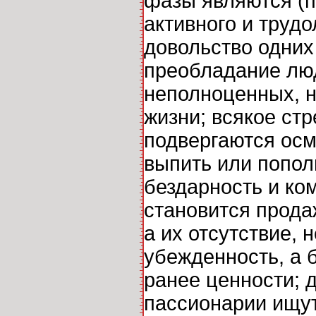
фазы являются (п
активного и труд
довольство одних
преобладание люд
неполноценных, 
жизни; всякое ст
подвергаются осме
выпить или попол
бездарность и ко
становится прода
а их отсутствие, 
убежденность, а 
ранее ценности; 
пассионарии ищут