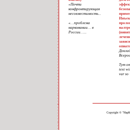
«Почти
эффек
конфронтирующая
безоп
несовместимость...
приме
Инъек
«…проблема
проло
наркомании… в
налтр
России…...
(вивит
лечен
завис
опиат
Доклад
Всерос
Тут оп
text wi
var so 
Copyright © "НарК