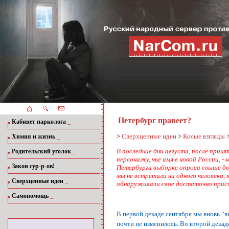
Петербург правеет?
_
Кабинет нарколога
_
>
Сверхценные идеи
>
Косые взгляды
Химия и жизнь
_
В последние дни августа, после прин
Родительский уголок
персонажу, чье имя в новой России, -
_
Закон сур-р-ов!
Петербурга выборке опроса свыше дву
мы не встретили ни одного человека,
_
Сверхценные идеи
обнаруживали свое достаточно пристр
_
Самопомощь
В первой декаде сентября мы вновь “
почти не изменилось. Во второй декад