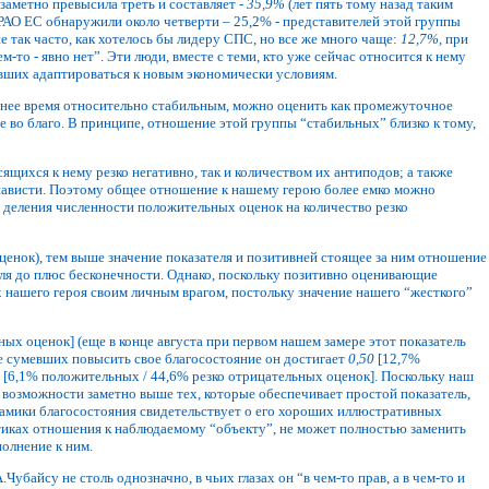
заметно превысила треть и составляет -
35,9%
(лет пять тому назад таким
АО ЕС обнаружили около четверти – 25,2% - представителей этой группы
 так часто, как хотелось бы лидеру СПС, но все же много чаще:
12,7%,
при
чем-то - явно нет”. Эти люди, вместе с теми, кто уже сейчас относится к нему
вших адаптироваться к новым экономически условиям.
еднее время относительно стабильным, можно оценить как промежуточное
 во благо. В принципе, отношение этой группы “стабильных” близко к тому,
щихся к нему резко негативно, так и количеством их антиподов; а также
ненависти. Поэтому общее отношение к нашему герою более емко можно
т деления численности положительных оценок на количество резко
ценок), тем выше значение показателя и позитивней стоящее за ним отношение
нуля до плюс бесконечности. Однако, поскольку позитивно оценивающие
 нашего героя своим личным врагом, постольку значение нашего “жесткого”
ых оценок] (еще в конце августа при первом нашем замере этот показатель
пе сумевших повысить свое благосостояние он достигает
0,50
[12,7%
[6,1% положительных / 44,6% резко отрицательных оценок]. Поскольку наш
 возможности заметно выше тех, которые обеспечивает простой показатель,
амики благосостояния свидетельствует о его хороших иллюстративных
тиках отношения к наблюдаемому “объекту”, не может полностью заменить
олнение к ним.
убайсу не столь однозначно, в чьих глазах он “в чем-то прав, а в чем-то и