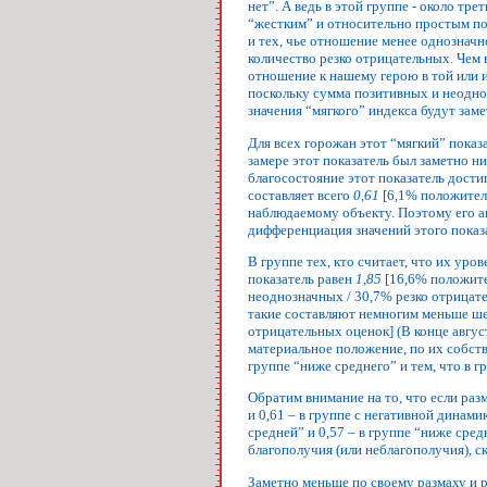
нет”. А ведь в этой группе - около тр
“жестким” и относительно простым по
и тех, чье отношение менее однозначн
количество резко отрицательных. Чем 
отношение к нашему герою в той или ин
поскольку сумма позитивных и неодно
значения “мягкого” индекса будут заме
Для всех горожан этот “мягкий” показ
замере этот показатель был заметно н
благосостояние этот показатель дости
составляет всего
0,61
[6,1% положитель
наблюдаемому объекту. Поэтому его а
дифференциация значений этого показ
В группе тех, кто считает, что их ур
показатель равен
1,85
[16,6% положите
неоднозначных / 30,7% резко отрицате
такие составляют немногим меньше ш
отрицательных оценок] (В конце авгус
материальное положение, по их собст
группе “ниже среднего” и тем, что в 
Обратим внимание на то, что если раз
и 0,61 – в группе с негативной динам
средней” и 0,57 – в группе “ниже сре
благополучия (или неблагополучия), с
Заметно меньше по своему размаху и 