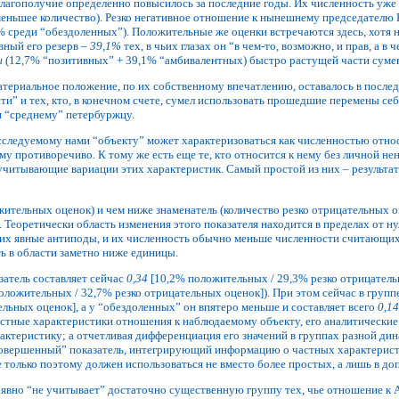
х благополучие определенно повысилось за последние годы. Их численность уже 
ньшее количество). Резко негативное отношение к нынешнему председателю Р
% среди “обездоленных”). Положительные же оценки встречаются здесь, хотя не
вный его резерв –
39,1%
тех, в чьих глазах он “в чем-то, возможно, и прав, а в 
ы
(12,7% “позитивных” + 39,1% “амбивалентных) быстро растущей части суме
атериальное положение, по их собственному впечатлению, оставалось в посл
” и тех, кто, в конечном счете, сумел использовать прошедшие перемены себе
и “среднему” петербуржцу.
сследуемому нами “объекту” может характеризоваться как численностью относя
му противоречиво. К тому же есть еще те, кто относится к нему без личной 
 учитывающие вариации этих характеристик. Самый простой из них – результа
ительных оценок) и чем ниже знаменатель (количество резко отрицательных о
. Теоретически область изменения этого показателя находится в пределах от 
ем их явные антиподы, и их численность обычно меньше численности считающих
ть в области заметно ниже единицы.
затель составляет сейчас
0,34
[10,2% положительных / 29,3% резко отрицательн
оложительных / 32,7% резко отрицательных оценок]). При этом сейчас в груп
льных оценок], а у “обездоленных” он впятеро меньше и составляет всего
0,14
частные характеристики отношения к наблюдаемому объекту, его аналитические
теристику; а отчетливая дифференциация его значений в группах разной дин
 “совершенный” показатель, интегрирующий информацию о частных характерис
только поэтому должен использоваться не вместо более простых, а лишь в доп
 явно “не учитывает” достаточно существенную группу тех, чье отношение к А.Ч