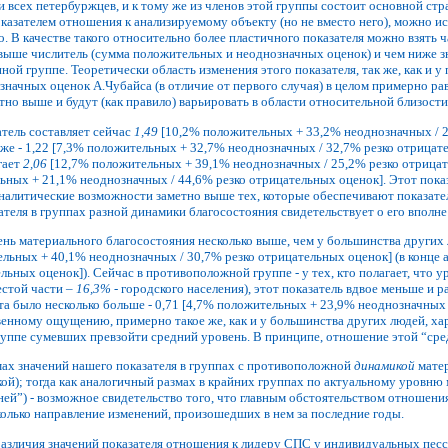
ети всех петербуржцев, и к тому же из членов этой группы состоит основной стр
казателем отношения к анализируемому объекту (но не вместо него), можно ис
о. В качестве такого относительно более пластичного показателя можно взять 
выше числитель (сумма положительных и неоднозначных оценок) и чем ниже зн
ой группе. Теоретически область изменения этого показателя, так же, как и у
значных оценок А.Чубайса (в отличие от первого случая) в целом примерно р
тно выше и будут (как правило) варьировать в области относительной близости
атель составляет сейчас
1,49
[10,2% положительных + 33,2% неоднозначных / 29
иже - 1,22 [7,3% положительных + 32,7% неоднозначных / 32,7% резко отрицат
гает
2,06
[12,7% положительных + 39,1% неоднозначных / 25,2% резко отрицате
ных + 21,1% неоднозначных / 44,6% резко отрицательных оценок]. Этот показ
налитические возможности заметно выше тех, которые обеспечивают показате
ателя в группах разной динамики благосостояния свидетельствует о его впол
овень материального благосостояния несколько выше, чем у большинства других
льных + 40,1% неоднозначных / 30,7% резко отрицательных оценок] (в конце а
льных оценок]). Сейчас в противоположной группе - у тех, кто полагает, что 
естой части –
16,3%
- городского населения), этот показатель вдвое меньше и 
та было несколько больше - 0,71 [4,7% положительных + 23,9% неоднозначных 
венному ощущению, примерно такое же, как и у большинства других людей, х
группе сумевших превзойти средний уровень. В принципе, отношение этой “ср
мах значений нашего показателя в группах с противоположной
динамикой
матер
икой); тогда как аналогичный размах в крайних группах по актуальному уровню
дней”) - возможное свидетельство того, что главным обстоятельством отношения
колько направление изменений, произошедших в нем за последние годы.
различия значений показателя отношения к лидеру СПС у индивидуальных пе