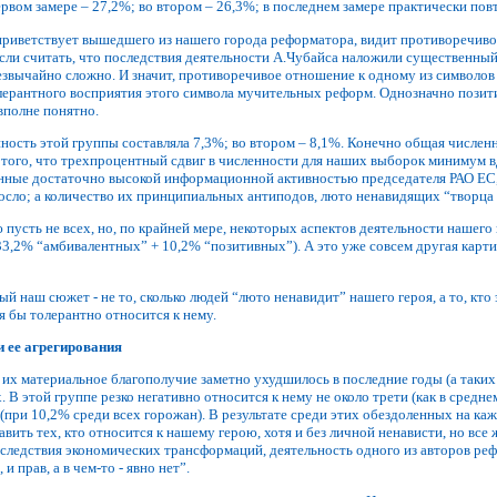
ервом замере – 27,2%; во втором – 26,3%; в последнем замере практически пов
приветствует вышедшего из нашего города реформатора, видит противоречивос
если считать, что последствия деятельности А.Чубайса наложили существенный
езвычайно сложно. И значит, противоречивое отношение к одному из символов
олерантного восприятия этого символа мучительных реформ. Однозначно пози
вполне понятно.
нность этой группы составляла 7,3%; во втором – 8,1%. Конечно общая числе
м того, что трехпроцентный сдвиг в численности для наших выборок минимум 
ченные достаточно высокой информационной активностью председателя РАО ЕС,
осло; а количество их принципиальных антиподов, люто ненавидящих “творца 
пусть не всех, но, по крайней мере, некоторых аспектов деятельности нашего
3,2% “амбивалентных” + 10,2% “позитивных”). А это уже совсем другая картин
ный наш сюжет - не то, сколько людей “люто ненавидит” нашего героя, а то, кто
я бы толерантно относится к нему.
и ее агрегирования
то их материальное благополучие заметно ухудшилось в последние годы (а таки
 В этой группе резко негативно относится к нему не около трети (как в средне
(при 10,2% среди всех горожан). В результате среди этих обездоленных на к
вить тех, кто относится к нашему герою, хотя и без личной ненависти, но все ж
следствия экономических трансформаций, деятельность одного из авторов ре
и прав, а в чем-то - явно нет”.