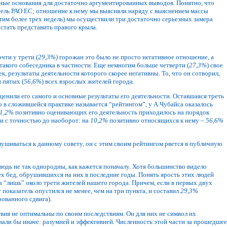
езные основания для достаточно аргументированных выводов. Понятно, что
ель РАО ЕС; отношение к нему мы выясняли наряду с выяснением массы
огим более трех недель) мы осуществили три достаточно серьезных замера
стать представить правого крыла.
чти у трети (
29,3%)
горожан это было не просто негативное отношение, а
акого собеседника в частности. Еще немногим больше четверти (
27,3%
) свое
 результаты деятельности которого скорее негативны. То, что он сотворил,
 пятых (
56,6%
) всех взрослых жителей города.
ценили его самого и основные результаты его деятельности. Оставшаяся треть
о в сложившейся практике называется “рейтингом”, у А.Чубайса оказалось
1,2%
позитивно оценивающих его деятельность приходилось на порядок
ти с точностью до наоборот: на
10,2%
позитивно относящихся к нему –
56,6%
слушиваться к данному совету, он с этим своим рейтингом рвется в публичную
юдь не так однородны, как кажется поначалу
.
Хотя большинство видело
ех бед, обрушившихся на них в последние годы. Понять ярость этих людей
а “лишь” около трети жителей нашего города. Причем, если в первых двух
 показатель опустился не менее, чем на три пункта, и составил
29,3%
ованного сдвига).
твия не оптимальны по своим последствиям. Он для них не символ их
овали бы иначе: разумней и эффективней. Численность этой части за прошедшее