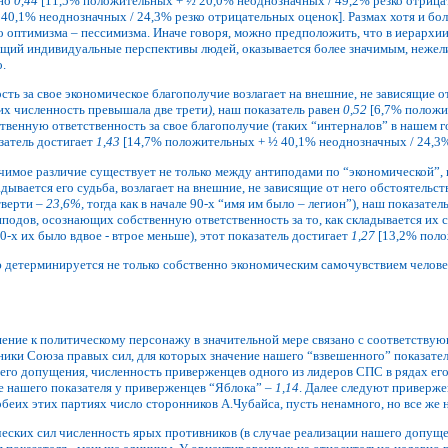
вно
0,44
[11,5% положительных + ½ 20,0% неоднозначных / 49,2% резко отрицат
0,1% неоднозначных / 24,3% резко отрицательных оценок]. Размах хотя и боль
 оптимизма – пессимизма. Иначе говоря, можно предположить, что в иерархи
щий индивидуальные перспективы людей, оказывается более значимым, нежел
.
ть за свое экономическое благополучие возлагает на внешние, не зависящие от
х их численность превышала две трети
),
наш показатель равен
0,52
[6,7% положит
твенную ответственность за свое благополучие (таких “интерналов” в нашем 
азатель достигает
1,43
[14,7% положительных + ½ 40,1% неоднозначных / 24,3%
ачимое различие существует не только между антиподами по “экономической”, 
ладывается его судьба, возлагает на внешние, не зависящие от него обстоятельс
тверти –
23,6%,
тогда как в начале 90-х “имя им было – легион”), наш показател
подов, осознающих собственную ответственность за то, как складывается их с
90-х их было вдвое - втрое меньше), этот показатель достигает
1,27
[13,2% поло
 детерминируется не только собственно экономическим самочувствием человек
ение к политическому персонажу в значительной мере связано с соответствую
ики Союза правых сил, для которых значение нашего “взвешенного” показател
ашего допущения, численность приверженцев одного из лидеров СПС в рядах ег
е нашего показателя у приверженцев “Яблока” –
1,14
. Далее следуют приверж
обеих этих партиях число сторонников А.Чубайса, пусть ненамного, но все же 
ских сил численность ярых противников (в случае реализации нашего допущен