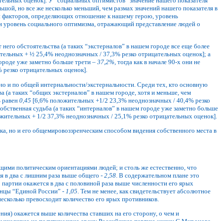
ельных оценок]. У “социальных оптимистов” значение нашего показателя
шой, но все же несколько меньший, чем размах значений нашего показателя в
и факторов, определяющих отношение к нашему герою, уровень
и уровень социального оптимизма, отражающий представление людей о
 него обстоятельства (а таких “экстерналов” в нашем городе все еще более
ельных + ½ 25,4% неоднозначных / 37,3% резко отрицательных оценок]; а
городе уже заметно больше трети –
37,2%,
тогда как в начале 90-х они не
 резко отрицательных оценок].
но и по общей интернальности/экстернальности. Среди тех, кто основную
тва (а таких “общих экстерналов” в нашем городе, хотя и меньше, чем
ь равен
0,45
[6,6% положительных +1/2 23,3% неоднозначных / 40,4% резко
обственная судьба (а таких “интерналов” в нашем городе уже заметно больше
жительных + 1/2 37,3% неоднозначных / 25,1% резко отрицательных оценок].
а, но и его общемировоззренческим способом видения собственного места в
щими политическим ориентациями людей; и столь же естественно, что
я в два с лишним раза выше общего -
2,58
. В содержательном плане это
о партии окажется в два с половиной раза выше численности его ярых
енцы “Единой России” -
1,05
. Тем не менее, как свидетельствует абсолютное
несколько превосходит количество его ярых противников.
ия) окажется выше количества ставших на его сторону, о чем и