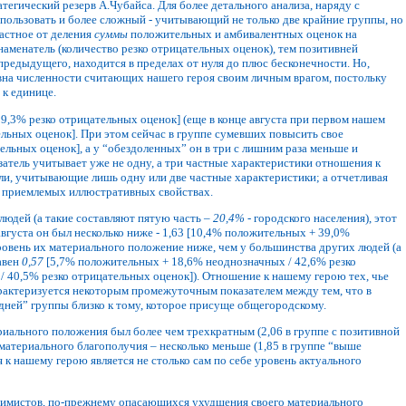
атегический резерв А.Чубайса. Для более детального анализа, наряду с
пользовать и более сложный - учитывающий не только две крайние группы, но
частное от деления
суммы
положительных и амбивалентных оценок на
аменатель (количество резко отрицательных оценок), тем позитивней
 предыдущего, находится в пределах от нуля до плюс бесконечности. Но,
авна численности считающих нашего героя своим личным врагом, постольку
 к единице.
,3% резко отрицательных оценок] (еще в конце августа при первом нашем
ельных оценок]. При этом сейчас в группе сумевших повысить свое
льных оценок], а у “обездоленных” он в три с лишним раза меньше и
атель учитывает уже не одну, а три частные характеристики отношения к
ли, учитывающие лишь одну или две частные характеристики; а отчетливая
не приемлемых иллюстративных свойствах.
 людей (а такие составляют пятую часть –
20,4%
- городского населения), этот
вгуста он был несколько ниже - 1,63 [10,4% положительных + 39,0%
уровень их материального положение ниже, чем у большинства других людей (а
равен
0,57
[5,7% положительных + 18,6% неоднозначных / 42,6% резко
/ 40,5% резко отрицательных оценок]). Отношение к нашему герою тех, чье
арактеризуется некоторым промежуточным показателем между тем, что в
едней” группы близко к тому, которое присуще общегородскому.
иального положения был более чем трехкратным (2,06 в группе с позитивной
 материального благополучия – несколько меньше (1,85 в группе “выше
 к нашему герою является не столько сам по себе уровень актуального
ссимистов, по-прежнему опасающихся ухудшения своего материального