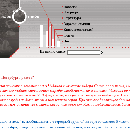
Новости
О сервере
Структура
Адреса и ссылки
Книга посетителей
Форум
Чат
Поиск по сайту
>
Петербург правеет?
ятия решения о легализации А.Чубайса в качестве лидера Союза правых сил, 
 не только модная кличка кошек определенной масти, но и синоним “дьявола 
х с половиной тысяч (2505) горожан, мы сразу же получили подтверждение 
 которому бы не было знакомо имя нашего героя. При этом подавляющее больши
астное отношение к стоящему за ним человеку. Как и предполагалось, боль
вышли в поле” и, пообщавшись с очередной группой из
двух с половиной тыся
е сентября, в ходе очередного массового общения, теперь уже с более чем пят