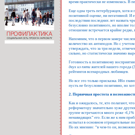
время практически не изменилась. В п
Еще одна треть петербуржцев, хотя и 
позитивной оценке, ни негативной. И 
последствия последних лет назвать чр
безусловно позитивного, но вполне т
отношение встречается крайне редко, 
Напомним, что в первом замере числе
количество их антиподов. Но с учето
утверждать, что за три недели, отме
сильно, но статистически значимо выр
Готовность к позитивному восприятию 
двух из пяти
жителей нашего города (3
рейтингов всенародных любимцев.
Но все это только присказка. Ибо глав
пусть не безусловно позитивно, но хот
2. Первичная простота и возможност
Как и ожидалось, те, кто полагают, ч
реформатору значительно хуже других.
группе встречаются много реже -
6,1%
ненавидящих” его. Если же к ним приба
испытал в основном отрицательные по
По их мнению: “в чем-то он, возможно, 