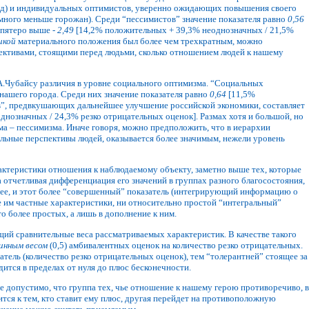
азад) и индивидуальных оптимистов, уверенно ожидающих повышения своего
 много меньше горожан). Среди “пессимистов” значение показателя равно
0,56
впятеро выше -
2,49
[14,2% положительных + 39,3% неоднозначных / 21,5%
икой
материального положения был более чем трехкратным, можно
ективами, стоящими перед людьми, сколько отношением людей к нашему
А.Чубайсу различия в уровне социального оптимизма. “Социальных
нашего города. Среди них значение показателя равно
0,64
[11,5%
в”, предвкушающих дальнейшее улучшение российской экономики, составляет
нозначных / 24,3% резко отрицательных оценок]. Размах хотя и большой, но
ма – пессимизма. Иначе говоря, можно предположить, что в иерархии
ьные перспективы людей, оказывается более значимым, нежели уровень
рактеристики отношения к наблюдаемому объекту, заметно выше тех, которые
отчетливая дифференциация его значений в группах разного благосостояния,
енее, и этот более “совершенный” показатель (интегрирующий информацию о
 им частные характеристики, ни относительно простой “интегральный”
о более простых, а лишь в дополнение к ним.
ий сравнительные веса рассматриваемых характеристик. В качестве такого
инным весом
(0,5) амбивалентных оценок на количество резко отрицательных.
ель (количество резко отрицательных оценок), тем “толерантней” стоящее за
дится в пределах от нуля до плюс бесконечности.
допустимо, что группа тех, чье отношение к нашему герою противоречиво, в
тся к тем, кто ставит ему плюс, другая перейдет на противоположную