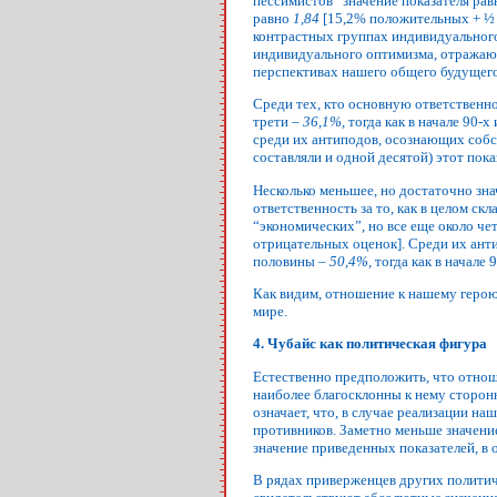
пессимистов” значение показателя ра
равно
1,84
[15,2% положительных + ½ 4
контрастных группах индивидуального
индивидуального оптимизма, отражаю
перспективах нашего общего будущего
Среди тех, кто основную ответственнос
трети –
36,1%,
тогда как в начале 90-
среди их антиподов, осознающих собс
составляли и одной десятой) этот пок
Несколько меньшее, но достаточно зн
ответственность за то, как в целом ск
“экономических”, но все еще около че
отрицательных оценок]. Среди их анти
половины –
50,4%,
тогда как в начале 
Как видим, отношение к нашему герою
мире.
4. Чубайс как политическая фигура
Естественно предположить, что отнош
наиболее благосклонны к нему сторонн
означает, что, в случае реализации н
противников. Заметно меньше значени
значение приведенных показателей, в 
В рядах приверженцев других политиче