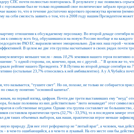
лидеру СПС почти полностью повторилась. В результате у нас появились серь
с горожанами был не только поднявший свое политическое забрало председат
чае важно то, что в течение достаточно короткого промежутка времени (немн
му на себя смелость заявить о том, что в 2008 году нашим Президентом может 
картину отношения к обсуждаемому персонажу. Во второй декаде сентября по
сия к символу всех бед, обрушившихся на новую Россию вообще и на каждого т
дседателю РАО ЕС выразили менее эмоционально. Для них наш герой - человек,
ффективней. В целом же две эти группы насчитывают в своих рядах почти три
имум впятеро меньшее число - лишь
10,2%
земляков нашего героя позитивно о
шение: “с одной стороны, он, конечно, прав, но с другой…” В целом же то, чт
ркало рейтинг нашего Президента. У В.Путина во второй декаде сентября на
7
гативно (остальные 23,7% относились к ней амбивалентно). А у А.Чубайса поч
я, что называется, “тушите свет”. Но он, похоже, не только не собирается при
о по смыслу понятию “основной капитал”.
жным, на первый взгляд, цифрам. Почти две трети выставивших ему “неуд” отн
зора, больше половины из них действительно “люто ненавидят” этот символ вс
врагов и собственные неудачи. Однако эта группа составляет не большинство, 
ков составляла практически треть (32,7% - 33,5%), то в последнем замере этот
л для таких объемных выборок, как наши, практически втрое меньше зафиксир
 иную природу. Для нее этот реформатор не “лютый враг”, а человек, чьи дейс
к – в чем-то ошибающийся, а в чем-то и лукавый. На его месте они бы действ