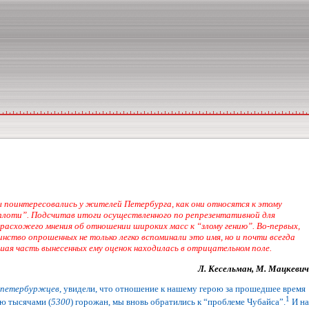
мы поинтересовались у жителей Петербурга, как они относятся к этому
во плоти”. Подсчитав итоги осуществленного по репрезентативной для
расхожего мнения об отношении широких масс к “злому гению”. Во-первых,
нство опрошенных не только легко вспоминали это имя, но и почти всегда
шая часть вынесенных ему оценок находилась в отрицательном поле.
Л. Кесельман, М. Мацкевич
ч петербуржцев
, увидели, что отношение к нашему герою за прошедшее время
1
ью тысячами (
5300
) горожан, мы вновь обратились к “проблеме Чубайса”.
И на