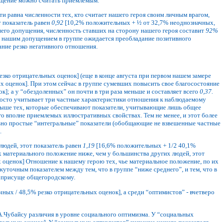
пущение можно считать приемлемым.
и равна численности тех, кто считает нашего героя своим личным врагом,
т показатель равен
0,92
[10,2% положительных + ½ от 32,7% неоднозначных,
ашего допущения, численность ставших на сторону нашего героя составит
92%
 с нашим допущением в группе ожидается преобладание позитивного
ание резко негативного отношения.
зко отрицательных оценок] (еще в конце августа при первом нашем замере
 оценок]. При этом сейчас в группе сумевших повысить свое благосостояние
]; а у “обездоленных” он почти в три раза меньше и составляет всего
0,37.
росто учитывает три частные характеристики отношения к наблюдаемому
о выше тех, которые обеспечивают показатели, учитывающие лишь общее
о вполне приемлемых иллюстративных свойствах. Тем не менее, и этот более
ьно простые “интегральные” показатели (обобщающие не взвешенные частные
.
людей, этот показатель равен
1,19
[16,6% положительных + 1/2 40,1%
их материального положение ниже, чем у большинства других людей, этот
 оценок] Отношение к нашему герою тех, чье материальное положение, по их
точным показателем между тем, что в группе “ниже среднего”, и тем, что в
е присуще общегородскому.
ных / 48,5% резко отрицательных оценок], а среди “оптимистов” - вчетверо
А.Чубайсу различия в уровне социального оптимизма. У “социальных