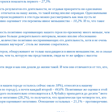
торился показатель первого –
27,3%.
ть результатов его деятельности, не отдавая приоритета ни однозначно
 отпечаток на нашу жизнь, то такой взгляд вполне оправдан. Однозначными
 происходившего в эти годы можно рассматривать как знак пусть не
тивно оценивает эти перемены явное меньшинство –
10,2%.
И то, что такое
нность позитивно оценивающих нашего героя по-прежнему много меньше, чем
вдвое больше доверительного интервала, можно вполне обоснованно
 количество позитивно воспринимающих его деятельность, хотя и не очень
наших ваучеров”, столь же значимо сократилось.
 героя, обнаруживают не только находящиеся в явном меньшинстве, но и
свыше
а, чем та, которую мы представляли, глядя на те же цифры с высоты
 эти люди и как они дошли до жизни такой. И чем они отличаются от тех, кто,
х в нашем городе осталось сейчас около
18%
), относятся к нашему
м по городу), а почти каждый второй –
44,6%.
Позитивные же оценки в этой
аждого положительно относящегося к А.Чубайсу приходится до десяти “люто
е негативно (28,2%), то получается, что практически три четверти тех, кто
форм оценивают негативно. Отношение остальных – 21,1% – противоречиво.