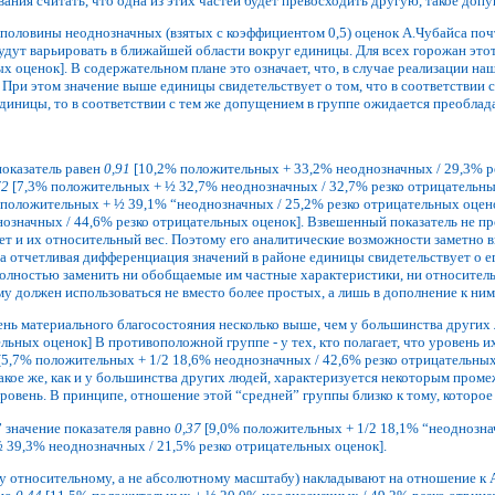
вания считать, что одна из этих частей будет превосходить другую, такое до
половины неоднозначных (взятых с коэффициентом 0,5) оценок А.Чубайса почт
будут варьировать в ближайшей области вокруг единицы. Для всех горожан это
х оценок]. В содержательном плане это означает, что, в случае реализации н
. При этом значение выше единицы свидетельствует о том, что в соответствии
единицы, то в соответствии с тем же допущением в группе ожидается преоблад
показатель равен
0,91
[10,2% положительных + 33,2% неоднозначных / 29,3% ре
72
[7,3% положительных + ½ 32,7% неоднозначных / 32,7% резко отрицательных
положительных + ½ 39,1% “неоднозначных / 25,2% резко отрицательных оценок
означных / 44,6% резко отрицательных оценок]. Взвешенный показатель не п
вает и их относительный вес. Поэтому его аналитические возможности заметн
а отчетливая дифференциация значений в районе единицы свидетельствует о ег
полностью заменить ни обобщаемые им частные характеристики, ни относител
му должен использоваться не вместо более простых, а лишь в дополнение к ним
овень материального благосостояния несколько выше, чем у большинства других 
льных оценок] В противоположной группе - у тех, кто полагает, что уровень 
[5,7% положительных + 1/2 18,6% неоднозначных / 42,6% резко отрицательных
е же, как и у большинства других людей, характеризуется некоторым промежу
ровень. В принципе, отношение этой “средней” группы близко к тому, которо
 значение показателя равно
0,37
[9,0% положительных + 1/2 18,1% “неоднознач
 39,3% неоднозначных / 21,5% резко отрицательных оценок].
у относительному, а не абсолютному масштабу) накладывают на отношение к 