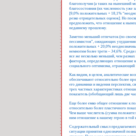
благополучия (а таких на нынешний м
благосостояния (их численность уже 
[9,0% положительных + 18,1% “неодноз
резко отрицательных оценок]. Но пос
предположить, что отношение к ныне
недавнему прошлому.
Заметно меньший отпечаток (по своем
пессимистов”, ожидающих ухудшения э
положительных + 20,0% неоднозначных
немногим более трети –
34,6%.
Среди н
все же несколько меньший, чем размах
факторов, определяющих отношение к
социального оптимизма, отражающий 
Как видим, в целом, аналитические во
обеспечивают относительно более про
его динамики и видения перспектив, 
трех частных характеристиках отноше
показатель (обобщающий лишь две част
Еще более емко общее отношение к по
относительно более пластичного показ
Чем выше числитель (сумма положител
ним отношение к нашему герою в той и
Содержательный смысл предлагаемого 
ситуации принятия однозначной позици