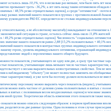
омент осталось лишь
10,1%,
что в несколько раз меньше, чем было пять лет н
заметно превышает треть -
36,2%;
а лет пять назад таким оптимизмом обладало
начных / 48,5% резко отрицательных оценок], а среди “оптимистов” - почти 
кольку размах значений нашего показателя в группах с противоположной
динам
шнему руководителю РАО ЕС определяется не столько индивидуальными персп
у относительному, а не абсолютному масштабу) накладывают на отношение к 
кономической ситуации в стране, осталось сейчас лишь около
11,8%
жителей 
 / 49,2% резко отрицательных оценок]. Численность “социальных оптимисто
их значение нашего показателя равно
2,88
[15,2% положительных + 40,1% неод
 значений нашего показателя в контрастных группах индивидуального оптимиз
 нашему герою, уровень индивидуального оптимизма, отражающий индивидуал
представление людей о перспективах нашего общего будущего.
зможности показателя, учитывающего не одну или две, а сразу три частные ха
стые показатели, учитывающие лишь меньшее число частных характеристик; а 
свидетельствует о весьма выразительных иллюстративных свойствах. Тем не м
ния к наблюдаемому “объекту”) не может полностью заменить ни обобщаемые
ные характеристики); и уже хотя бы поэтому должен использоваться не вмест
литическому персонажу можно выразить через показатель (индекс), учитывающ
ателя можно взять частное от деления
суммы
положительных и взятых
с полов
ьных и взятых с половинным весом неоднозначных оценок) и чем ниже знаменат
ли иной группе. Теоретически область изменения этого показателя также нахо
показателя можно описать следующим образом: в первом приближении вполне 
и, разделится на две равные группы. Одна половина в этом случае присоедини