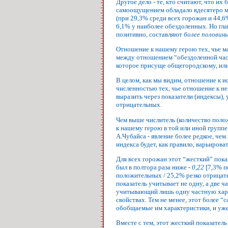
Другое дело - те, кто считают, что и
самоощущением обладало вдесятеро ме
(при 29,3% среди всех горожан и 44,6
6,1% у наиболее обездоленных. Но гла
позитивно, составляют
более половин
Отношение к нашему герою тех, чье м
между отношением “обездоленной части
которое присуще общегородскому, ил
В целом, как мы видим, отношение к и
численностью тех, чье отношение к не
выразить через показатели (индексы),
отрицательных.
Чем выше числитель (количество полож
к нашему герою в той или иной группе
А.Чубайса - явление более редкое, ч
индекса будет, как правило, варьирова
Для всех горожан этот “жесткий” пока
был в полтора раза ниже -
0,22
[7,3% п
положительных / 25,2% резко отрицате
показатель учитывает не одну, а две 
учитывающий лишь одну частную харак
свойствах. Тем не менее, этот более
обобщаемые им характеристики, и уже 
Вместе с тем, этот жесткий показатель