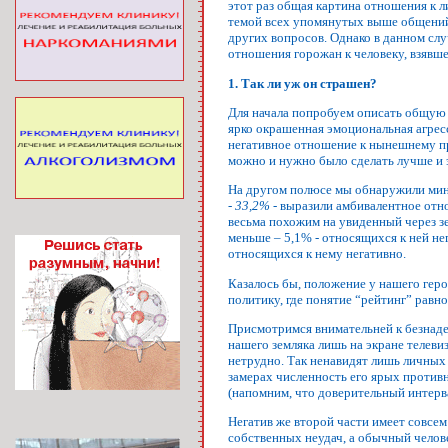
этот раз общая картина отношения к 
темой всех упомянутых выше общений 
других вопросов. Однако в данном слу
отношения горожан к человеку, взявше
1. Так ли уж он страшен?
Для начала попробуем описать общую 
ярко окрашенная эмоциональная агрес
негативное отношение к нынешнему пре
можно и нужно было сделать лучше и э
На другом полюсе мы обнаружили мин
-
33,2%
- выразили амбивалентное отно
весьма похожим на увиденный через зе
меньше – 5,1% - относящихся к ней не
относящихся к нему негативно.
Казалось бы, положение у нашего геро
политику, где понятие “рейтинг” равн
Присмотримся внимательней к безнаде
нашего земляка лишь на экране телеви
нетрудно. Так ненавидят лишь личных 
замерах численность его ярых противни
(напомним, что доверительный интерва
Негатив же второй части имеет совсем
собственных неудач, а обычный челове