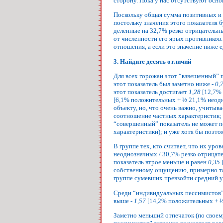
сторону. Пока у нас отсутствуют осно
Поскольку общая сумма позитивных и 
постольку значения этого показателя 
деленные на 32,7% резко отрицательны
от численности его ярых противников
отношения, а если это значение ниже 
3. Найдите десять отличий
Для всех горожан этот “взвешенный” 
этот показатель был заметно ниже -
0,
этот показатель достигает
1,28
[12,7% 
[6,1% положительных + ½ 21,1% неодн
объекту, но, что очень важно, учиты
соотношение частных характеристик; 
“совершенный” показатель не может 
характеристики); и уже хотя бы поэто
В группе тех, кто считает, что их ур
неоднозначных / 30,7% резко отрицате
показатель втрое меньше и равен
0,35
собственному ощущению, примерно тако
группе сумевших превзойти средний у
Среди “индивидуальных пессимистов”
выше -
1,57
[14,2% положительных + ½
Заметно меньший отпечаток (по своем