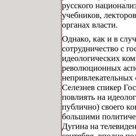
русского национализ
учебников, лекторо
органах власти.
Однако, как и в слу
сотрудничество с г
идеологических ком
революционных аспе
непривлекательных с
Селезнев спикер Го
повлиять на идеоло
публично) своего ко
большими политиче
Дугина на телевиде
сентября, вполне по