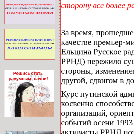
сторону все более 
За время, прошедше
качестве премьер-м
Ельцина Русское ра
РРНД) пережило сущ
стороны, изменение
другой, сдвигом в 
Курс путинской адм
косвенно способств
организаций, ориен
событий осени 1993 
активисты РРНД пот