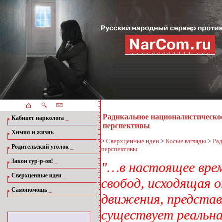
Радикальное националистическое
_
Кабинет нарколога
перспективы
_
Химия и жизнь
>
Сверхценные идеи
>
Косые взгляды
>
Рад
_
Родительский уголок
перспективы
_
Закон сур-р-ов!
"…в настоящее врем
_
Сверхценные идеи
свобод, исходящая 
_
Самопомощь
движения, представ
существует реальна