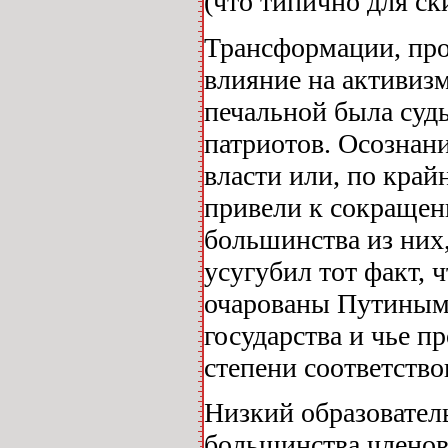
(что типично для ск
Трансформации, про
влияние на активизм
печальной была суд
патриотов. Осознан
власти или, по край
привели к сокращен
большинства из них
усугубил тот факт,
очарованы Путиным,
государства и чье п
степени соответство
Низкий образовател
большинства членов