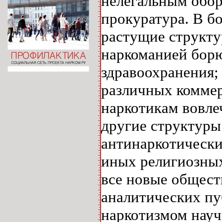
нелегальным обо
прокуратура. В б
растущие структу
наркоманией борю
здравоохранения;
различных коммер
наркотикам вовле
другие структуры
антинаркотически
иных религиозных
все новые общест
аналитических пу
наркотизмом науч