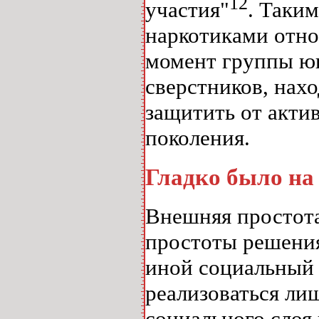
12
участия"
. Таким
наркотиками отн
момент группы юн
сверстников, нах
защитить от акти
поколения.
Гладко было на
Внешняя простота
простоты решения
иной социальный 
реализоваться ли
социального слоя