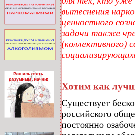
для тех, кто уже
вытеснения нарко
ценностного созн
задачи также чре
(коллективного) с
социализирующихс
Хотим как луч
Существует беско
российского обще
постоянно озабоч