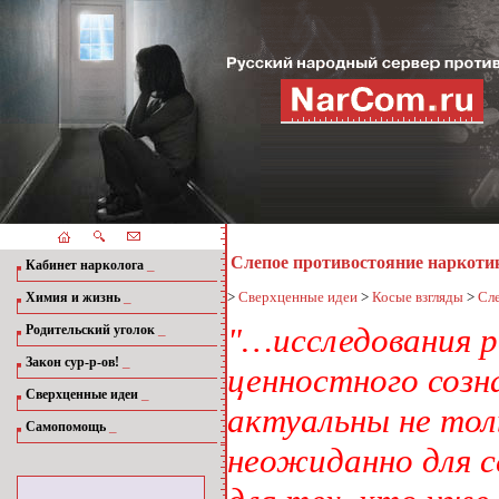
Слепое противостояние наркоти
_
Кабинет нарколога
_
>
Сверхценные идеи
>
Косые взгляды
>
Сл
Химия и жизнь
_
"…исследования р
Родительский уголок
_
Закон сур-р-ов!
ценностного созн
_
Сверхценные идеи
актуальны не тол
_
Самопомощь
неожиданно для с