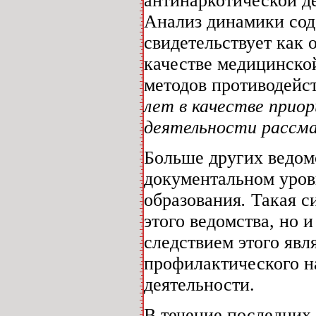
антинаркотической д
Анализ динамики со
свидетельствует как 
качестве медицинско
методов противодейс
лет в качестве прио
деятельности рассм
Больше других ведом
документальном уров
образования
.
Такая си
этого ведомства, но 
следствием этого явл
профилактического н
деятельности.
В течение последних 