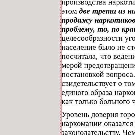
производства наркот
этом
две трети из н
продажу наркотиков
проблему, то, по кр
целесообразности уго
население было не с
посчитала, что веден
мерой предотвращения
постановкой вопроса
свидетельствует о то
единого образа нарко
как только больного 
Уровень доверия горо
наркомании оказался
законодательству. Че