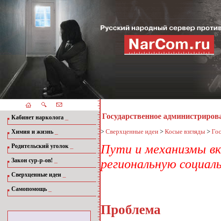
Государственное администриров
_
Кабинет нарколога
_
>
Сверхценные идеи
>
Косые взгляды
>
Гос
Химия и жизнь
_
Пути и механизмы вк
Родительский уголок
_
Закон сур-р-ов!
региональную социал
_
Сверхценные идеи
_
Самопомощь
Проблема