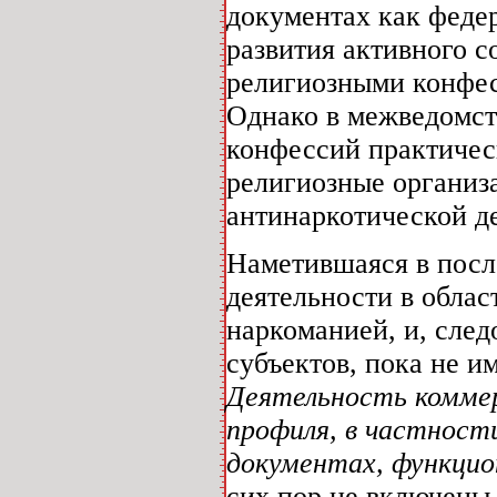
документах как федер
развития активного с
религиозными конфес
Однако в межведомст
конфессий практичес
религиозные организ
антинаркотической д
Наметившаяся в посл
деятельности в облас
наркоманией, и, сле
субъектов, пока не и
Деятельность коммер
профиля, в частност
документах, функцио
сих пор не включены