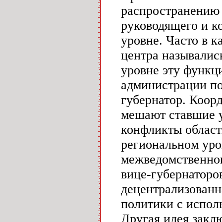
распространению 
руководящего и к
уровне. Часто в 
центра назывались
уровне эту функц
администрации по
губернатор. Коор
мешают ставшие 
конфликты област
региональном уро
межведомственног
вице-губернаторо
децентрализованн
политики с испол
Другая идея закл