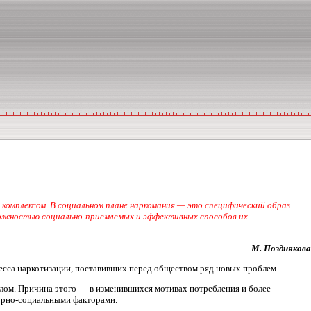
комплексом. В социальном плане наркомания — это специфический образ
можностью социально-приемлемых и эффективных способов их
М. Позднякова
цесса наркотизации, поставивших перед обществом ряд новых проблем.
шлом. Причина этого — в изменившихся мотивах потребления и более
турно-социальными факторами.