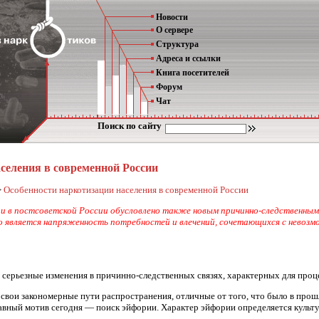
Новости
О сервере
Структура
Адреса и ссылки
Книга посетителей
Форум
Чат
Поиск по сайту
селения в современной России
>
Особенности наркотизации населения в современной России
и в постсоветской России обусловлено также новым причинно-следственным 
о является напряженность потребностей и влечений, сочетающихся с невоз
и серьезные изменения в причинно-следственных связях, характерных для про
свои закономерные пути распространения, отличные от того, что было в про
авный мотив сегодня — поиск эйфории. Характер эйфории определяется куль