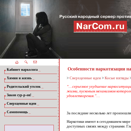
Особенности наркотизации на
_
Кабинет нарколога
_
>
Сверхценные идеи
>
Косые взгляды
Химия и жизнь
_
“…серьезное ухудшение наркоситуаци
Родительский уголок
жизни, пусковым механизмом которог
_
Закон сур-р-ов!
удовлетворения.”…
_
Сверхценные идеи
_
Самопомощь
За последние несколько лет произошл
Наркотики имеют в сегодняшнем мире 
доступных связях между странами. Гл