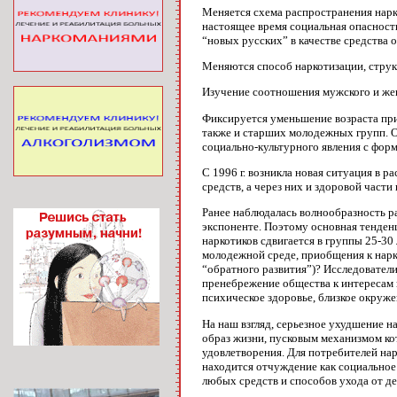
Меняется схема распространения нарк
настоящее время социальная опасност
“новых русских” в качестве средства 
Меняются способ наркотизации, структ
Изучение соотношения мужского и жен
Фиксируется уменьшение возраста при
также и старших молодежных групп. О
социально-культурного явления с фор
С 1996 г. возникла новая ситуация в
средств, а через них и здоровой час
Ранее наблюдалась волнообразность р
экспоненте. Поэтому основная тенден
наркотиков сдвигается в группы 25-30
молодежной среде, приобщения к нарко
“обратного развития”)? Исследовател
пренебрежение общества к интересам 
психическое здоровье, близкое окружен
На наш взгляд, серьезное ухудшение 
образ жизни, пусковым механизмом ко
удовлетворения. Для потребителей на
находится отчуждение как социальное
любых средств и способов ухода от д