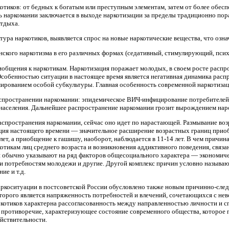
отиков: от бедных к богатым или преступным элементам, затем от более обес
ь наркомании заключается в выходе наркотизации за пределы традиционно по
отдыха.
ура наркотиков, выявляется спрос на новые наркотические вещества, что озн
ского наркотизма в его различных формах (седативный, стимулирующий, пси
общения к наркотикам. Наркотизация поражает молодых, в своем росте распро
собенностью ситуации в настоящее время является негативная динамика расп
мированием особой субкультуры. Главная особенность современной наркотизац
 распространении наркомании: эпидемическое ВИЧ-инфицирование потребителей
ти населения. Дальнейшее распространение наркомании грозит вырождением на
аспространения наркомании, сейчас оно идет по нарастающей. Размывание воз
ция настоящего времени — значительное расширение возрастных границ приоб
 лет, а приобщение к гашишу, наоборот, наблюдается в 11-14 лет. В чем причи
тикам лиц среднего возраста и возникновения аддиктивного поведения, связан
и обычно указывают на ряд факторов общесоциального характера — экономичес
и потребностям молодежи и другие. Другой комплекс причин условно называю
ие и т.д.
наркоситуации в постсоветской России обусловлено также новым причинно-сл
торого является напряженность потребностей и влечений, сочетающихся с н
ркотиков характерна рассогласованность между направленностью личности и с
 противоречие, характеризующее состояние современного общества, которое
ействительности.