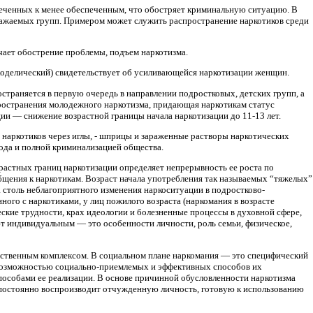
печенных к менее обеспеченным, что обостряет криминальную ситуацию. В
ражаемых групп. Примером может служить распространение наркотиков среди
ачает обострение проблемы, подъем наркотизма.
ходелический) свидетельствует об усиливающейся наркотизации женщин.
страняется в первую очередь в направлении подростковых, детских групп, а
ространения молодежного наркотизма, придающая наркотикам статус
ии — снижение возрастной границы начала наркотизации до 11-13 лет.
 наркотиков через иглы, - шприцы и зараженные растворы наркотических
рода и полной криминализацией общества.
растных границ наркотизации определяет непрерывность ее роста по
щения к наркотикам. Возраст начала употребления так называемых “тяжелых”
на столь неблагоприятного изменения наркоситуации в подростково-
ного с наркотиками, у лиц пожилого возраста (наркомания в возрасте
кие трудности, крах идеологии и болезненные процессы в духовной сфере,
т индивидуальным — это особенности личности, роль семьи, физическое,
едственным комплексом. В социальном плане наркомания — это специфический
евозможностью социально-приемлемых и эффективных способов их
пособами ее реализации. В основе причинной обусловленности наркотизма
 постоянно воспроизводит отчужденную личность, готовую к использованию