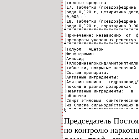
|твенные средства             
|17. Таблетки (псевдоэфедрина 
|рида 0,120 г, цетиризина диги
|0,005 г)                     
|18. Таблетки (псевдоэфедрина 
|рида 0,120 г, лоратадина 0,00
“”””””””””””””””””””””””””””””
|Примечание: независимо  от  ф
|препараты указанных рецептур 
“”””””””””””””””””””””””””””””
|Толуол + Ацетон              
|Фенфлюрамин                  
|Амиксид                      
|(Хлордиазепоксид/Амитриптилли
|таблетки, покрытые пленочной 
|Состав препарата:            
|Активные ингредиенты:        
|Амитриптиллина   гидрохлорид/
|поксид в разных дозировках   
|Неактивные ингредиенты:   в  
|оболочка                     
|Спирт этиловый  синтетический
|из Списка сильнодействующих в
ђ”””””””””””””””””””””””””””””
Председатель Постоя
по контролю наркоти