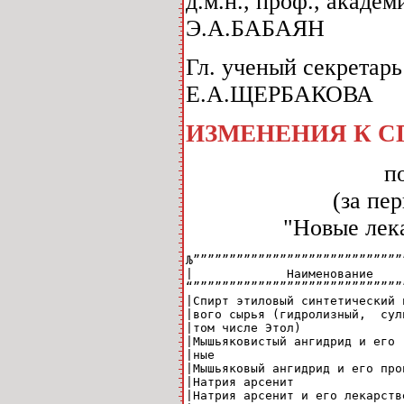
д.м.н., проф., академ
Э.А.БАБАЯН
Гл. ученый секретар
Е.А.ЩЕРБАКОВА
ИЗМЕНЕНИЯ К С
п
(за пе
"Новые лека
Љ”””””””””””””””””””””””””””””
|             Наименование    
“”””””””””””””””””””””””””””””
|Спирт этиловый синтетический 
|вого сырья (гидролизный,  сул
|том числе Этол)              
|Мышьяковистый ангидрид и его 
|ные                          
|Мышьяковый ангидрид и его про
|Натрия арсенит               
|Натрия арсенит и его лекарств