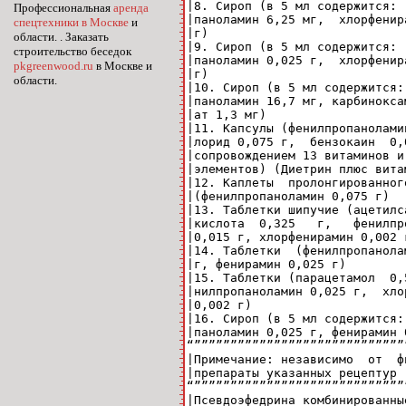
|8. Сироп (в 5 мл содержится: 
Профессиональная
аренда
|паноламин 6,25 мг,  хлорфенир
спецтехники в Москве
и
|г)                           
области. . Заказать
|9. Сироп (в 5 мл содержится: 
строительство беседок
|паноламин 0,025 г,  хлорфенир
pkgreenwood.ru
в Москве и
|г)                           
области.
|10. Сироп (в 5 мл содержится:
|паноламин 16,7 мг, карбинокса
|ат 1,3 мг)                   
|11. Капсулы (фенилпропанолами
|лорид 0,075 г,  бензокаин  0,
|сопровождением 13 витаминов и
|элементов) (Диетрин плюс вита
|12. Каплеты  пролонгированног
|(фенилпропаноламин 0,075 г)  
|13. Таблетки шипучие (ацетилс
|кислота  0,325   г,   фенилпр
|0,015 г, хлорфенирамин 0,002 
|14. Таблетки  (фенилпропанола
|г, фенирамин 0,025 г)        
|15. Таблетки (парацетамол  0,
|нилпропаноламин 0,025 г,  хло
|0,002 г)                     
|16. Сироп (в 5 мл содержится:
|паноламин 0,025 г, фенирамин 
“”””””””””””””””””””””””””””””
|Примечание: независимо  от  ф
|препараты указанных рецептур 
“”””””””””””””””””””””””””””””
|Псевдоэфедрина комбинированны