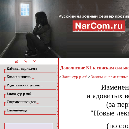
Дополнение N1 к спискам сильн
_
Кабинет нарколога
_
>
Закон сур-р-ов!
>
Законы и нормативные
Химия и жизнь
_
Изменен
Родительский уголок
_
Закон сур-р-ов!
и ядовитых в
_
Сверхценные идеи
(за пе
_
Самопомощь
"Новые лека
(по со