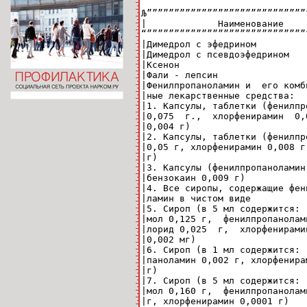
Љ”””””””””””””””””””””””””””””
|             Наименование    
“”””””””””””””””””””””””””””””
|Димедрол с эфедрином         
|Димедрол с псевдоэфедрином   
|Ксенон                       
|Фали - лепсин                
|Фенилпропаноламин и  его комб
|ные лекарственные средства:  
|1. Капсулы, таблетки (фенилпр
|0,075  г.,  хлорфенирамин  0,
|0,004 г)                     
|2. Капсулы, таблетки (фенилпр
|0,05 г, хлорфенирамин 0,008 г
|г)                           
|3. Капсулы (фенилпропаноламин
|бензокаин 0,009 г)           
|4. Все сиропы, содержащие фен
|ламин в чистом виде          
|5. Сироп (в 5 мл содержится: 
|мол 0,125 г,  фенилпропанолам
|лорид 0,025  г,  хлорфенирами
|0,002 мг)                    
|6. Сироп (в 1 мл содержится: 
|паноламин 0,002 г, хлорфенира
|г)                           
|7. Сироп (в 5 мл содержится: 
|мол 0,160 г,  фенилпропанолам
|г, хлорфенирамин 0,0001 г)   