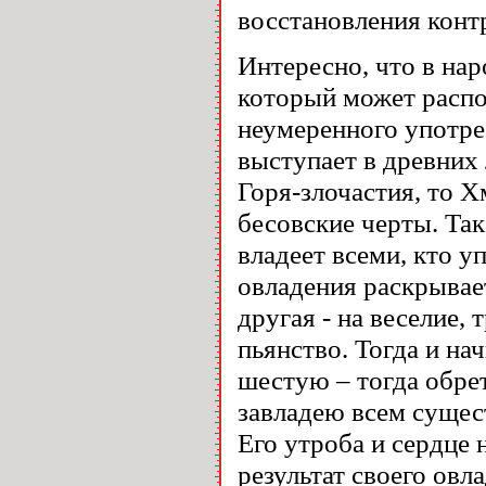
восстановления конт
Интересно, что в нар
который может распо
неумеренного употре
выступает в древних 
Горя-злочастия, то Х
бесовские черты. Так
владеет всеми, кто у
овладения раскрывает
другая - на веселие, 
пьянство. Тогда и на
шестую – тогда обрет
завладею всем сущес
Его утроба и сердце н
результат своего овл