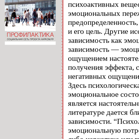
психоактивных веще
эмоциональных переж
предопределенность,
и его цель. Другие 
зависимость как эмо
зависимость — эмоци
ощущением настоятел
получения эффекта, с
негативных ощущений,
Здесь психологическ
эмоциональное состо
является настоятельн
литературе дается б
зависимости. “Психо
эмоциональную потре
либо наркотика или 