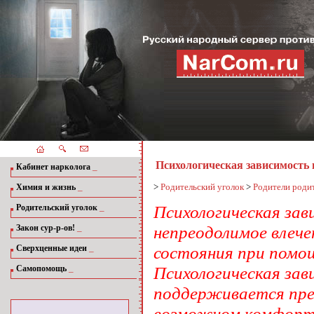
Психологическая зависимость и
_
Кабинет нарколога
_
>
Родительский уголок
>
Родители роди
Химия и жизнь
_
Психологическая зав
Родительский уголок
_
непреодолимое влече
Закон сур-р-ов!
_
состояния при помощ
Сверхценные идеи
_
Психологическая зав
Самопомощь
поддерживается пре
возможном комфортн