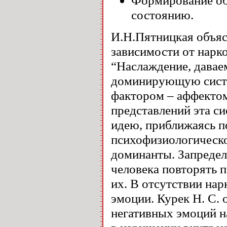
Формирование об
состоянию.
И.Н.Пятницкая объяс
зависимости от нарк
“Наслаждение, давае
доминирующую систе
фактором – аффектом
представлений эта с
идею, приближаясь по
психофизиологическо
доминанты. Запреде
человека повторять п
их. В отсутствии на
эмоции. Курек Н. С. 
негативных эмоций н