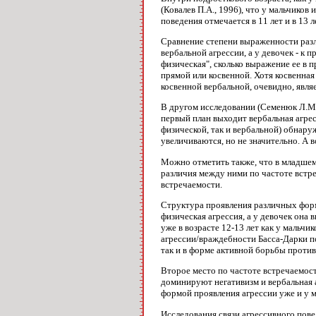
(Ковалев П.А., 1996), что у мальчиков
поведения отмечается в 11 лет и в 13 л
Сравнение степени выраженности разл
вербальной агрессии, а у девочек - к 
физическая", сколько выражение ее в
прямой или косвенной. Хотя косвенная
косвенной вербальной, очевидно, явля
В другом исследовании (Семенюк Л.М.,
первый план выходит вербальная агрес
физической, так и вербальной) обнару
увеличиваются, но не значительно. А 
Можно отметить также, что в младшем
различия между ними по частоте встр
встречаемости.
Структура проявления различных форм
физическая агрессия, а у девочек она
уже в возрасте 12-13 лет как у мальчи
агрессии/враждебности Басса-Дарки п
так и в форме активной борьбы проти
Второе место по частоте встречаемости
доминируют негативизм и вербальная а
формой проявления агрессии уже и у м
Исследования связи агрессивного пове