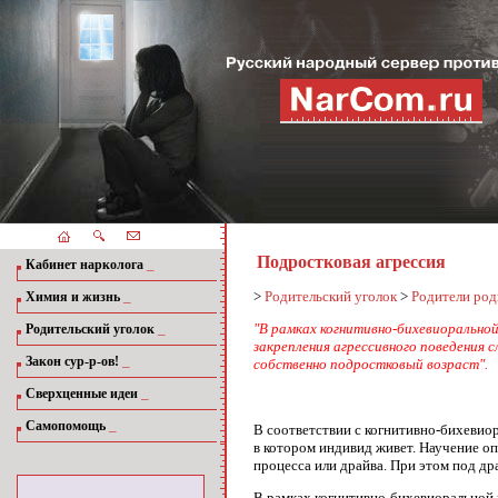
Подростковая агрессия
_
Кабинет нарколога
_
>
Родительский уголок
>
Родители род
Химия и жизнь
_
"В рамках когнитивно-бихевиорально
Родительский уголок
закрепления агрессивного поведения с
_
Закон сур-р-ов!
собственно подростковый возраст".
_
Сверхценные идеи
_
Самопомощь
В соответствии с когнитивно-бихевио
в котором индивид живет. Научение оп
процесса или драйва. При этом под д
В рамках когнитивно-бихевиоральной 