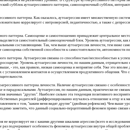
ский субблок аутоагрессивного паттерна, самоооценочный субблок, интеракт
ессивного паттерна. Как оказалось, аутоагрессия имеет множественную систе
положительно коррелирует с интроверсией, педантичностью, а также с депресс
ого паттерна. Самооценке и самоотношению принадлежит центральное место в 
 выделяется самостоятельный самооценочный блок. Уровень аутоагрессии, как
циальными составляющими. Так, чем выше аутоагрессия личности, тем ниже са
же самооценка собственной способности к самостоятельности, автономности по
ого паттерна. Аутоагрессия связана со способностью/неспособностью к усп
росоциуме. Уровень аутоагрессии личности, по нашим данным, отрицательно 
 выше, - это, как правило, низкая самооценка и неприятие себя. Уже это вполн
ых с установлением контактов и осуществлением продуктивного общения. Что с
бщительности.
грессивного паттерна личности. Наличие аутоагрессии связано с особенностя
аже и парадоксальными. Аутоагрессия, по нашим данным, практически не связан
ия значимых "других". Наиболее сильно эта тенденция позитивного восприяти
бственных родителей (дифференцированно изучалось отношение к отцу и к мате
авлением о том, "каким меня видят другие" (двойная рефлексия). Чем выше ур
бходимо заметить, что данный социально-перцептивный феномен прямо связа
ия не коррелирует ни с какими другими шкалами агрессии (всего в исследован
ще раз подчеркивает особенность феномена аутоагрессии внутри общей пробле