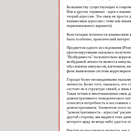
Большинству существующих в современ
Или в других терминах - идея о взаим
теорий агрессии. Эта связь не просто 
взаимосвязи агрессии с теми или ины
первоначального варианта).
Констатация логичности взаимосвязи 
быть особенно, практический интерес
Предметом одного исследования (Реан
прогнозируемыми оказались полученные
"Возбудимость" положительно коррелир
возбудимой личности является импульс
обусловлена импульсом, влечением, и
фоне выявленная система корреляцион
Гораздо более неожиданными оказалис
личности. Более того, оказалось, что 
состоит не в структуре связей, а лиш
Такая четкая и многоканальная связь
демонстративного поведенческого патт
относятся потребность и постоянное с
демонстративном. Элементом этого пов
"демонстративность - агрессия" расш
другой стороны, мы видим в этих дан
которого вряд ли когда-либо удастся 
Внутри подросткового возраста, как у