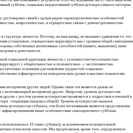
ивный субблок, социально-перцептивный субблок аутоагрессивного паттерна
му достоверных связей с целым рядом характерологических особенностей
ивностью, невротичностью, и отрицательно связан с демонстративностью
структуре личности. Поэтому, на наш взгляд, не вызывает удивления то, что
 нами установлено, отрицательно коррелирует как с уровнем общей самооценки
мооценка собственных когнитивных способностей (память, мышление), ниже
ведения и деятельности.
ешной социальной адаптации личности, с успешностью/неуспешностью
коррелирует с общительностью и положительно - с застенчивостью.
е достаточные основания для появления трудностей социально-
обственно и фиксируется на поведенческом уровне в высоких показателях
ми восприятия других людей. Однако связи эти являются далеко не
а с негативизацией восприятия других. Напротив, уровень аутоагрессии
я других с ростом уровня аутоагрессии проявляется у подростков и юношей в
ри - тенденция оказалась общей). Уровень аутоагрессии оказался
овень аутоагрессии субъекта, тем более негативными являются представления
н с зафиксированными выше особенностями самооценочного субблока
ии использовалось 10 таких субшкал), за исключением положительной
матики психологии агрессии. Мы предполагаем, кроме того, определенную