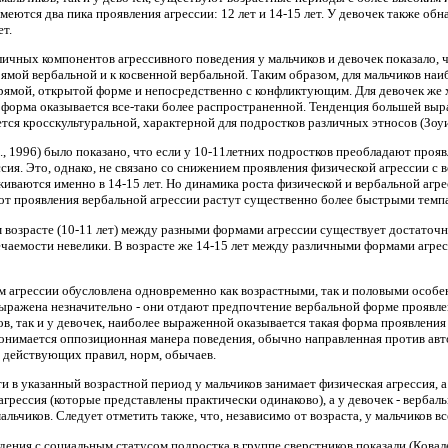
 имеются два пика проявления агрессии: 12 лет и 14-15 лет. У девочек также 
ет.
ичных компонентов агрессивного поведения у мальчиков и девочек показало, 
прямой вербальной и к косвенной вербальной. Таким образом, для мальчиков на
 прямой, открытой форме и непосредственно с конфликтующим. Для девочек же
 форма оказывается все-таки более распространенной. Тенденция большей выраж
ется кросскультуральной, характерной для подростков различных этносов (Зоу
 1996) было показано, что если у 10-11летних подростков преобладают проявл
сия. Это, однако, не связано со снижением проявления физической агрессии с 
живаются именно в 14-15 лет. Но динамика роста физической и вербальной агре
вот проявления вербальной агрессии растут существенно более быстрыми темп
 возрасте (10-11 лет) между разными формами агрессии существует достаточно
ечаемости невелики. В возрасте же 14-15 лет между различными формами агрес
 агрессии обусловлена одновременно как возрастными, так и половыми особе
 выражена незначительно - они отдают предпочтение вербальной форме проявле
ков, так и у девочек, наиболее выраженной оказывается такая форма проявлени
онимается оппозиционная манера поведения, обычно направленная против авто
в действующих правил, норм, обычаев.
 в указанный возрастной период у мальчиков занимает физическая агрессия, а 
грессия (которые представлены практически одинаково), а у девочек - вербаль
альчиков. Следует отметить также, что, независимо от возраста, у мальчиков 
дения с социальным статусом подростка в группе сверстников показали (Ковал