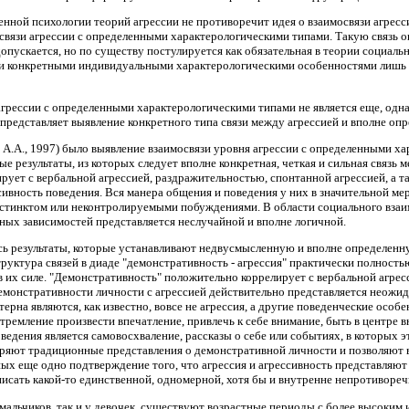
ной психологии теорий агрессии не противоречит идея о взаимосвязи агрес
освязи агрессии с определенными характерологическими типами. Такую связь 
допускается, но по существу постулируется как обязательная в теории социаль
ми конкретными индивидуальными характерологическими особенностями лишь дл
агрессии с определенными характерологическими типами не является еще, одн
 представляет выявление конкретного типа связи между агрессией и вполне о
 А.А., 1997) было выявление взаимосвязи уровня агрессии с определенными х
 результаты, из которых следует вполне конкретная, четкая и сильная связь
ует с вербальной агрессией, раздражительностью, спонтанной агрессией, а та
ивность поведения. Вся манера общения и поведения у них в значительной мере
нстинктом или неконтролируемыми побуждениями. В области социального взаим
ных зависимостей представляется неслучайной и вполне логичной.
ь результаты, которые устанавливают недвусмысленную и вполне определенн
структура связей в диаде "демонстративность - агрессия" практически полность
ь в их силе. "Демонстративность" положительно коррелирует с вербальной агрес
 демонстративности личности с агрессией действительно представляется неож
ерна являются, как известно, вовсе не агрессия, а другие поведенческие ос
тремление произвести впечатление, привлечь к себе внимание, быть в центре 
едения является самовосхваление, рассказы о себе или событиях, в которых э
иряют традиционные представления о демонстративной личности и позволяют в
ных еще одно подтверждение того, что агрессия и агрессивность представля
описать какой-то единственной, одномерной, хотя бы и внутренне непротиворе
 мальчиков, так и у девочек, существуют возрастные периоды с более высоким