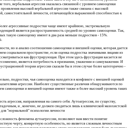
е того, вербальная агрессия оказалась связанной с уровнем самооценки
 проявления высокой вербальной агрессии также связана с высокой
мной, самостоятельной личности, отличающейся выраженной способностью к
то более агрессивные подростки чаще имеют крайнюю, экстремальную
нденцией является распространенность средней по уровню самооценки. Так,
ых такую самооценку имеют в два раза меньше подростков - 15%.
%.
ности, но и анализ соотношения самооценки и внешней оценки, которая дается
нем социальном пространстве, если оценка подростка значимыми лицами из
ссматриваться как фрустрирующая. При этом здесь фрустрация касается не
несомненно, является потребность в признании, уважении и самоуважении. И
страционной теории агрессии сказали бы в этом случае более категорично -
тельно, подростки, чья самооценка находится в конфликте с внешней оценкой
показателями агрессии. Наиболее существенные различия обнаруживаются по
ем самооценки и внешней оценки имеют также и более высокий уровень таких
сть агрессия, направленная на самого себя. Аутоагрессия, по существу,
адочным, и , конечно, не должен сводиться лишь к клинической мазохистской
о для "нормальной" психологии личности
 сложность феномена аутоагрессии, позволяют нам ввести понятие
ностную черту, конкретную особенность, но является сложным личностным
ности, как показывают результаты этого исследования, могут быть выделены