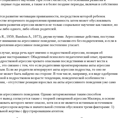
в первые годы жизни, а также и в более поздние периоды, включая и собственно
ся развитие мотивации привязанности, посредством которой ребенок
естве вторичного подкрепления привязанность затем может обусловливать
ем развития агрессии является не только социальное научение как таковое, но
 либо одного, либо обоих родителей.
R., 1959; Bandura A., 1973), двумя путями. Агрессивные действия, поступки
 внимания на агрессивное поведение, оставляя его без подкрепления, и если в
репления агрессивное поведение постепенно угасает.
лучае, когда речь идет именно о подростковой агрессии, позиция об
 даже настораживает. Обыденный психолого-педагогический опыт, практика
одростковой агрессии чревато опасными последствиями и может вести к
 это связано с тем, что если родителями проигнорированы акты агрессии
ным. Если же родители игнорируют акты агрессии подростка, то оно не
ие может быть найдено на стороне. В том числе, например, и в виде одобрения
нной в подростковом возрасте тенденции, поведенческой особенности -
ии, - отсутствие реакции взрослых на акты агрессивного поведения уже само
ции агрессивного поведения. Однако заторможенные таким способом
тот вывод согласуется также с теорией смещенной агрессии Миллера, в основе
аковать которого менее опасно, хотя он и не является истинным источником
 агрессором жертвы в значительной степени обусловлен тремя факторами: 1)
альной жертвы с фрустрировавшим агентом.