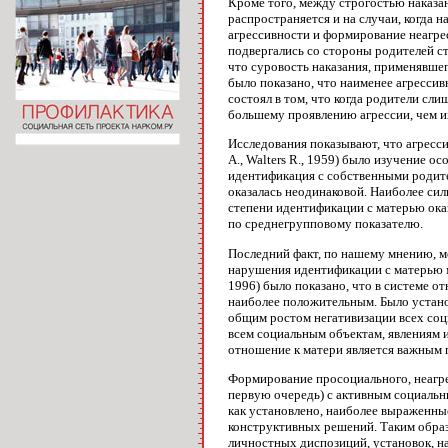
Кроме того, между строгостью наказан
распространяется и на случаи, когда н
агрессивности и формирование неагрес
подвергались со стороны родителей ст
что суровость наказания, применявшего
было показано, что наименее агрессивн
состоял в том, что когда родители сл
большему проявлению агрессии, чем и
Исследования показывают, что агресс
A., Walters R., 1959) было изучение 
идентификация с собственными родите
оказалась неодинаковой. Наиболее си
степени идентификации с матерью оказ
по среднегрупповому показателю.
Последний факт, по нашему мнению, м
нарушения идентификации с матерью м
1996) было показано, что в системе о
наиболее положительным. Было устано
общим ростом негативизации всех соц
всем социальным объектам, явлениям и
отношение к матери является важным 
Формирование просоциального, неагрес
первую очередь) с активным социаль
как установлено, наиболее выраженны
конструктивных решений. Таким образ
личностных диспозиций, установок, н