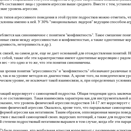
8% составляют лица с уровнем агрессии выше среднего. Вместе с тем, установ
зкие уровень агрессии.
типов агрессивного поведения в этой группе подростков можно отметить, что
клонны именно к ней. У 30% "эмоциональных лидеров" ведущим способом агрес
ебляется как синонимичное с понятием "конфликтность". Такое смешение поняти
нные связи между агрессивностью и конфликтностью, а также однотипные кор
дчивость, нетерпимость и др.).
 связей, на самом деле, еще не дает оснований для отождествления понятий. 
у собой, также обе эти характеристики имеют однотипные корреляции с рядом д
и вес - это одно и то же, что эти понятия синонимичны.
ки зрения понятия "агрессивность" и "конфликтность" обозначают различные 
, так и на уровне методов их диагностики. А, кроме того, на поведенческом у
ическом уровне, не исключает такой взаимосвязи, и, при определенных услови
акций коррелирует с самооценкой подростка. Общая тенденция здесь заключае
х ее составляющих. Такая взаимосвязь характерна как для инструментальной а
показано, что уровень физической агрессии подростков 14-17 лет коррелирует
нию физической агрессии. Оказалось, кроме того, что парциальные самооценки
 формой агрессии как негативизм. Таким образом, оппозиционная манера повед
стков с высокой самооценкой своих лидерских потенций, а также для подрост
 степени подростковый негативизм выражен в том случае, когда обе эти парци
97) было показано, что вербальная агрессия коррелирует с различными аспектам