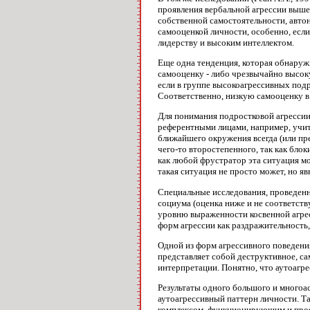
проявления вербальной агрессии выше 
собственной самостоятельности, автон
самооценкой личности, особенно, есл
лидерству и высоким интеллектом.
Еще одна тенденция, которая обнаружи
самооценку - либо чрезвычайно высок
если в группе высокоагрессивных под
Соответственно, низкую самооценку в 
Для понимания подростковой агрессии 
референтными лицами, например, учит
ближайшего окружения всегда (или пр
чего-то второстепенного, так как бло
как любой фрустратор эта ситуация м
такая ситуация не просто может, но яв
Специальные исследования, проведенны
социума (оценка ниже и не соответст
уровню выраженности косвенной агрес
форм агрессии как раздражительность,
Одной из форм агрессивного поведения 
представляет собой деструктивное, са
интерпретации. Понятно, что аутоагре
Результаты одного большого и многоас
аутоагрессивный паттерн личности. Т
комплексом, функционирующим и прояв