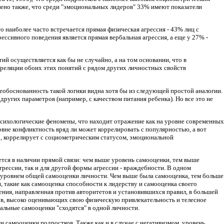
лено также, что среди "эмоциональных лидеров" 33% имеют показатели
 наиболее часто встречается прямая физическая агрессия - 43% лиц с
сивного поведения является прямая вербальная агрессия, а еще у 27% -
й осуществляется как бы не случайно, а на том основании, что в
реляции обоих этих понятий с рядом других личностных свойств
Необоснованность такой логики видна хотя бы из следующей простой аналогии.
ругих параметров (например, с качеством питания ребенка). Но все это не
психологические феномены, что находит отражение как на уровне современных
ровне конфликтность вряд ли может коррелировать с популярностью, а вот
ях, коррелирует с социометрическим статусом, эмоциональной
тся в наличии прямой связи: чем выше уровень самооценки, тем выше
грессии, так и для другой формы агрессии - враждебности. В одном
 с уровнем общей самооценки личности. Чем выше была самооценка, тем больше
, такие как самооценка способности к лидерству и самооценка своего
ения, направленная против авторитетов и установившихся правил, в большей
ков, высоко оценивающих свою физическую привлекательность и телесное
альные самооценки "сходятся" в одной личности.
и самооценки подростков. Также как и в случае с негативизмом, уровень