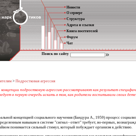
Новости
О сервере
Структура
Адреса и ссылки
Книга посетителей
Форум
Чат
Поиск по сайту
ителям
>
Подростковая агрессия
й концепции подростковую агрессию рассматривают как результат специфично
ледует в первую очередь искать в том, как родители воспитывали своих дете
ральной концепцией социального научения (Бандура А., 1959) процесс социали
ределенным навыкам в системе "сигнал - ответ" требует, во-первых, вознагра
райвом понимается сильный стимул, который побуждает организм к действию.
концепции подростковую агрессию рассматривают как результат специфичного 