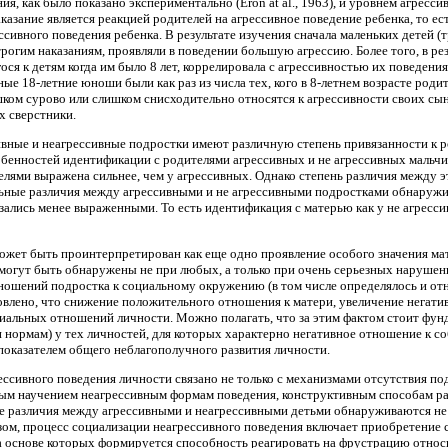
ия, как было показано экспериментально (Eron at al., 1963), и уровнем агрес
аказание является реакцией родителей на агрессивное поведение ребенка, то е
сивного поведения ребенка. В результате изучения сначала маленьких детей (т
рогим наказаниям, проявляли в поведении большую агрессию. Более того, в резу
ся к детям когда им было 8 лет, коррелировала с агрессивностью их поведения в
ые 18-летние юноши были как раз из числа тех, кого в 8-летнем возрасте роди
ишком сурово или слишком снисходительно относятся к агрессивности своих сын
х сверстники.
ивные и неагрессивные подростки имеют различную степень привязанности к р
особенностей идентификации с родителями агрессивных и не агрессивных мальч
лями выражена сильнее, чем у агрессивных. Однако степень различия между 
льные различия между агрессивными и не агрессивными подростками обнаруж
ались менее выраженными. То есть идентификация с матерью как у не агрессив
ожет быть проинтерпретирован как еще одно проявление особого значения ма
огут быть обнаружены не при любых, а только при очень серьезных нарушения
тношений подростка к социальному окружению (в том числе определялось и отн
влено, что снижение положительного отношения к матери, увеличение негатив
иальных отношений личности. Можно полагать, что за этим фактом стоит фунд
 нормам) у тех личностей, для которых характерно негативное отношение к со
показателем общего неблагополучного развития личности.
сивного поведения личности связано не только с механизмами отсутствия подк
ным научением неагрессивным формам поведения, конструктивным способам ра
е различия между агрессивными и неагрессивными детьми обнаруживаются не 
ом, процесс социализации неагрессивного поведения включает приобретение с
а основе которых формируется способность реагировать на фрустрацию отно