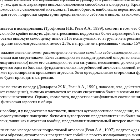
у тех, для кого характерна высокая самооценка способности к лидерству. Кром
омности и с самооценкой интеллекта. Таким образом, наибольшая вероятность
и для этого подростка характерны представления о себе как о высоко автоно
вается в исследованиях (Трофимова Н.Б., Реан А.А., 1999), состоит в том, ч
ую, либо крайне низкую. Для не агрессивных подростков более характерной те
ростков высокую самооценку имеют 31% испытуемых, то в группе не агрессивн
группе высокоагрессивных имеют 25%, а в группе не агрессивных - только 15
важное значение имеет рассмотрение не только самой по себе самооценки лич
елями или сверстниками. Если самооценка не находит должной опоры во внеш
еимущественно) ниже его самооценки, то эта ситуация, несомненно, должна ра
кируется одна из базовых, фундаментальных потребностей личности, каковой, 
ожет провоцировать проявление агрессии. Хотя ортодоксальные сторонники фру
но будет приводить к агрессии.
е по этому поводу (Дандарова Ж.К., Реан А.А., 1999), показали, что, действи
вует самооценке), значимо отличаются от своих сверстников более высокими 
сии и негативизма. Однако, кроме того, подростки с конфликтным соотношени
 физическая агрессия и обида.
вообще, и у подростков в частности, является аутоагрессивное поведение, то е
моразрушающее поведение. Феномен аутоагрессии представляется наиболее заг
ссия, также как и агрессии вообще, представляет значительный интерес именн
пектного исследования подростковой агрессии (Реан А.А., 1997), подтверждая
аким образом, аутоагрессия представляет собой не просто изолированную лич
ляющимся на различных уровнях. В структуре аутоагрессивного паттерна лич