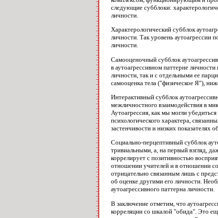
следующие субблоки: характерологиче
личности.
Характерологический субблок аутоагр
личности. Так уровень аутоагрессии 
личности.
Самооценочный субблок аутоагрессивн
в аутоагрессивном паттерне личности
личности, так и с отдельными ее пар
самооценка тела ("физическое Я"), ни
Интерактивный субблок аутоагрессивн
межличностного взаимодействия в мик
Аутоагрессия, как мы могли убедиться
психологического характера, связанн
застенчивости и низких показателях о
Социально-перцептивный субблок аутоа
тривиальными, а, на первый взгляд, д
коррелирует с позитивностью восприят
отношении учителей и в отношении со
отрицательно связанным лишь с предст
об оценке другими его личности. Нео
аутоагрессивного паттерна личности.
В заключение отметим, что аутоагресс
корреляции со шкалой "обида". Это е