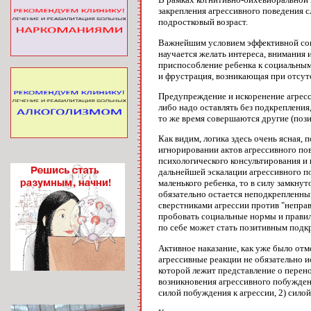
закрепления агрессивного поведения с
подростковый возраст.
Важнейшим условием эффективной соци
научается желать интереса, внимания
приспособление ребенка к социальным 
и фрустрация, возникающая при отсут
Предупреждение и искоренение агресси
либо надо оставлять без подкрепления,
то же время совершаются другие (пози
Как видим, логика здесь очень ясная,
игнорировании актов агрессивного по
психологического консультирования и
дальнейшей эскалации агрессивного п
маленького ребенка, то в силу замкну
обязательно остается неподкрепленным
сверстниками агрессии против "неправ
пробовать социальные нормы и правила
по себе может стать позитивным подк
Активное наказание, как уже было отм
агрессивные реакции не обязательно ис
которой лежит представление о перенос
возникновения агрессивного побуждени
силой побуждения к агрессии, 2) сил