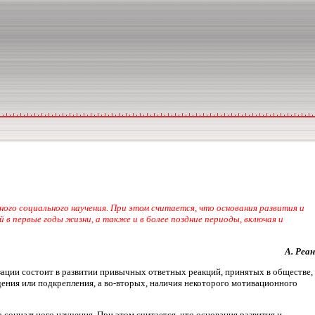
го социального научения. При этом считается, что основания развития и
й в первые годы жизни, а также и в более поздние периоды, включая и
А. Реан
зации состоит в развитии привычных ответных реакций, принятых в обществе,
ждения или подкрепления, а во-вторых, наличия некоторого мотивационного
социального научения. При этом считается, что основания развития и