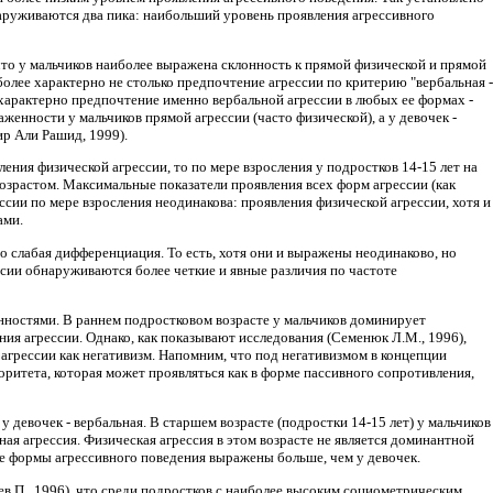
обнаруживаются два пика: наибольший уровень проявления агрессивного
что у мальчиков наиболее выражена склонность к прямой физической и прямой
иболее характерно не столько предпочтение агрессии по критерию "вербальная -
 характерно предпочтение именно вербальной агрессии в любых ее формах -
енности у мальчиков прямой агрессии (часто физической), а у девочек -
ир Али Рашид, 1999).
ения физической агрессии, то по мере взросления у подростков 14-15 лет на
возрастом. Максимальные показатели проявления всех форм агрессии (как
ссии по мере взросления неодинакова: проявления физической агрессии, хотя и
ами.
 слабая дифференциация. То есть, хотя они и выражены неодинаково, но
сии обнаруживаются более четкие и явные различия по частоте
нностями. В раннем подростковом возрасте у мальчиков доминирует
ния агрессии. Однако, как показывают исследования (Семенюк Л.М., 1996),
я агрессии как негативизм. Напомним, что под негативизмом в концепции
ритета, которая может проявляться как в форме пассивного сопротивления,
у девочек - вербальная. В старшем возрасте (подростки 14-15 лет) у мальчиков
ная агрессия. Физическая агрессия в этом возрасте не является доминантной
все формы агрессивного поведения выражены больше, чем у девочек.
ев П., 1996), что среди подростков с наиболее высоким социометрическим