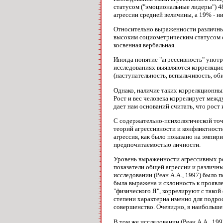
статусом ("эмоциональные лидеры") 4
агрессии средней величины, а 19% - ни
Относительно выраженности различных 
высоким социометрическим статусом с
косвенная вербальная.
Иногда понятие "агрессивность" употр
исследованиях выявляются корреляцио
(наступательность, вспыльчивость, оби
Однако, наличие таких корреляционных
Рост и вес человека коррелирует межд
дает нам оснований считать, что рост 
С содержательно-психологической точ
теорий агрессивности и конфликтности
агрессия, как было показано на эмпир
предпочитаемостью личности.
Уровень выраженности агрессивных ре
показатели общей агрессии и различны
исследовании (Реан А.А., 1997) было 
была выражена и склонность к проявле
"физического Я", коррелируют с такой
степени характерна именно для подро
совершенство. Очевидно, в наибольшей
В том же исследовании (Реан А.А., 19