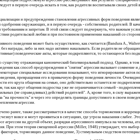
ледует в первую очередь искать в том, как родители воспитывали своих детей 
ализации и предупреждения становления агрессивных форм поведения являет
 и одобрения окружающих, и в первую очередь - собственных родителей. В кач
требованиям и запретам. В этой связи следует подчеркнуть, что важным услови
ствии родительской любви и при постоянном применении наказаний со стороны
вного поведения может быть осуществлено, как считается (Bandura A., Walters 
 без награды, либо за них надо активно наказывать. Если родители не обращают
тивные) поведенческие акты, которые подкрепляются, то остающееся без подк
 по существу отражающая канонический бихевиоральный подход. Однако, в том с
ведения как способ предупреждения и "снятия" агрессии вызывает сомнение и
 некоторые специальные исследования показывают, что игнорирование актов п
оведения, превращения его в привычную форму поведения личности. Очевидно,
тости его круга общения на семью, оно действительно останется не подкреплен
, так как круг общения подростка уже не ограничивается семьей - подкреплен
ильных (не справедливых) действий родителей". А, кроме того, в силу выраже
 "на прочность" и через это определять границы допустимого в своем поведен
реплением агрессии.
ечено ранее, также рассматривается в качестве способа торможения и коррек
чезнут вовсе и могут проявиться в ситуациях, где угроза наказания слабее. Э
е агрессии на другой объект, разрядки агрессивного импульса на человека, ат
я. При этом теория смещенной агрессии (Miller, 1948) утверждает, что выбор
ой факторов, тормозящих данное поведение, 3) стимульным сходством потенци