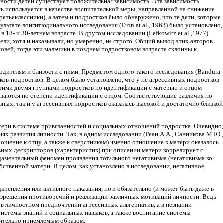
сивности детей существует положительная зависимость. Эта зависимость
сть используется в качестве воспитательной меры, направленной на снижение
ретьеклассники), а затем и подростков было обнаружено, что те дети, которые
льтате лонгитюдинального исследования (Eron at al., 1963) было установлено,
 18- и 30-летнем возрасте. В другом исследовании (Lefkowitz et al.,1977)
тели, хотя и наказывали, но умеренно, не строго. Общий вывод этих авторов
овей, тогда эти мальчики в позднем подростковом возрасте склонны к
одителям и близости с ними. Предметом одного такого исследования (Bandura
иков-подростков. В целом было установлено, что у не агрессивных подростков
этими двумя группами подростков по идентификации с матерью и отцом
иваются по степени идентификации с отцом. Соответствующие различия по
ных, так и у агрессивных подростков оказалась высокой и достаточно близкой
тери в системе привязанностей и социальных отношений подростка. Очевидно,
х развития личности. Так, в одном исследовании (Реан А.А., Санникова М.Ю.,
ошение к отцу, а также к сверстникам) именно отношение к матери оказалось
ных дескрипторов (характеристик) при описании матери коррелирует с
аментальный феномен проявления тотального негативизма (негативизма ко
бственной матери. В целом, как установлено в исследовании, негативное
репления или активного наказания, но и обязательно (и может быть даже в
зрешения противоречий и реализации различных мотиваций личности. Ведь
в личностном предпочтении агрессивных альтернатив, а в незнании
истемы знаний и социальных навыков, а также воспитание системы
сительно приемлемым образом.