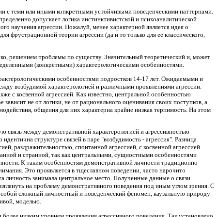
сии с теми или иными конкретными устойчивыми поведенческими паттернами.
определенно допускает логика инстинктивистской и психоаналитической
ного научения агрессии. Пожалуй, менее характерной является идея о
я фрустрационной теории агрессии (да и то только для ее классического,
ако, решением проблемы по существу. Значительный теоретический и, может
пределенными (конкретными) характерологическими особенностями.
арактерологическими особенностями подростков 14-17 лет. Ожидаемыми и
 между возбудимой характерологией и различными проявлениями агрессии.
кже с косвенной агрессией. Как известно, центральной особенностью
 зависит не от логики, не от рационального оценивания своих поступков, а
одействия, общения для них характерна крайне низкая терпимость. На этом
ую связь между демонстративной характерологией и агрессивностью
ю идентична структуре связей в паре "возбудимость - агрессия". Разница
сией, раздражительностью, спонтанной агрессией, с косвенной агрессией.
иданной и странной, так как центральными, сущностными особенностями
обенности. К таким особенностям демонстративной личности традиционно
внимания. Это проявляется в тщеславном поведении, часто нарочито
та личность занимала центральное место. Полученные данные о связи
зглянуть на проблему демонстративного поведения под иным углом зрения. С
ют собой сложный личностный и поведенческий феномен, каузальную природу
чивой, моделью.
 и более низким уровнем проявления агрессивного поведения. Так установлено