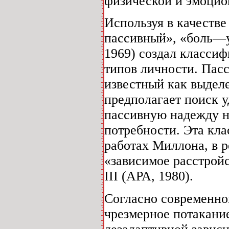
физической и эмоцион
Используя в качеств
пассивный», «боль—у
1969) создал класси
типов личности. Пас
известный как выдел
предполагает поиск у
пассивную надежду на
потребности. Эта кл
работах Миллона, в р
«зависимое расстрой
III (АРА, 1980).
Согласно современно
чрезмерное потакание