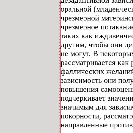
дезадаптивной завис
оральной (младенческ
чрезмерной материнск
чрезмерное потакание
таких как иждивенчес
другим, чтобы они де
не могут. В некоторы
рассматривается как
фаллических желаний
зависимость они полу
повышения самооценк
подчеркивает значен
значимым для зависи
покорности, рассмат
направленные против