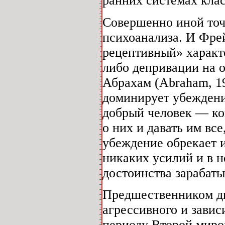
ранних системах клас
Совершенно иной точ
психоанализа. И Фре
рецептивный» характе
либо депривации на о
Абрахам (Abraham, 1
доминирует убеждение
добрый человек — ко
о них и давать им вс
убеждение обрекает и
никаких усилий и в н
достоинства зарабатыв
Предшественником ди
агрессивного и зави
периоду Второй миро