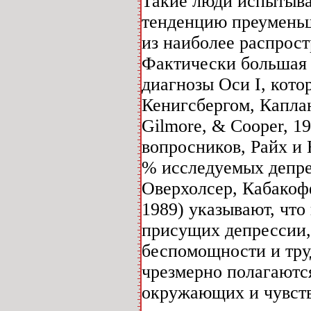
Такие люди испытыва
тенденцию преуменьш
из наиболее распрост
Фактически большая 
диагнозы Оси I, кото
Кенигсбергом, Каплан
Gilmore, & Cooper, 1
вопросников, Райх и 
% исследуемых депре
Оверхолсер, Кабакофф
1989) указывают, что
присущих депрессии,
беспомощности и тру
чрезмерно полагаются
окружающих и чувст