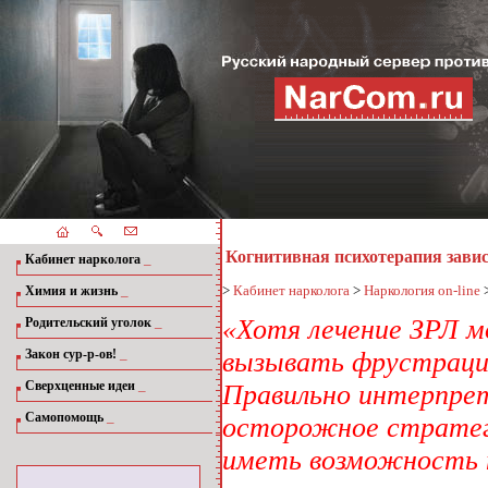
Когнитивная психотерапия зави
_
Кабинет нарколога
_
>
Кабинет нарколога
>
Наркология on-line
Химия и жизнь
_
«Хотя лечение ЗРЛ м
Родительский уголок
_
Закон сур-р-ов!
вызывать фрустраци
_
Сверхценные идеи
Правильно интерпрет
_
Самопомощь
осторожное стратеги
иметь возможность 