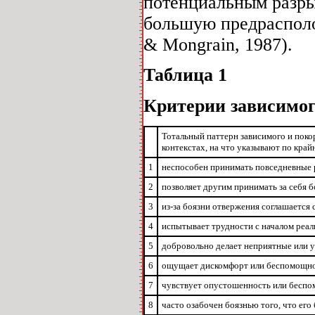
потенциальным разры
большую предрасполож
& Mongrain, 1987).
Таблица 1
Критерии зависимог
Тотальный паттерн зависимого и поко
контекстах, на что указывают по край
1
неспособен принимать повседневные 
2
позволяет другим принимать за себя 
3
из-за боязни отвержения соглашается с
4
испытывает трудности с началом реа
5
добровольно делает неприятные или 
6
ощущает дискомфорт или беспомощност
7
чувствует опустошенность или беспом
8
часто озабочен боязнью того, что его 