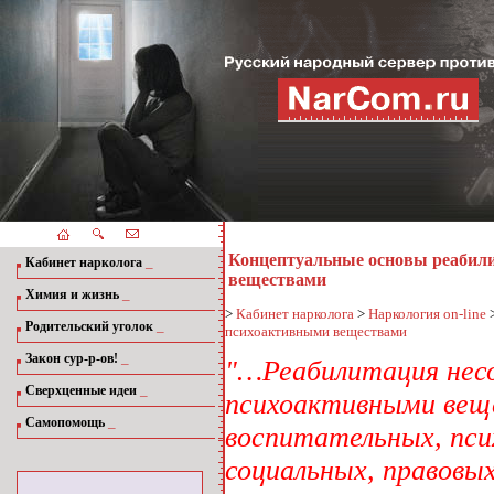
Концептуальные основы реабил
_
Кабинет нарколога
веществами
_
Химия и жизнь
>
Кабинет нарколога
>
Наркология on-line
_
Родительский уголок
психоактивными веществами
_
Закон сур-р-ов!
"…Реабилитация нес
_
Сверхценные идеи
психоактивными вещ
_
Самопомощь
воспитательных, пси
социальных, правовы