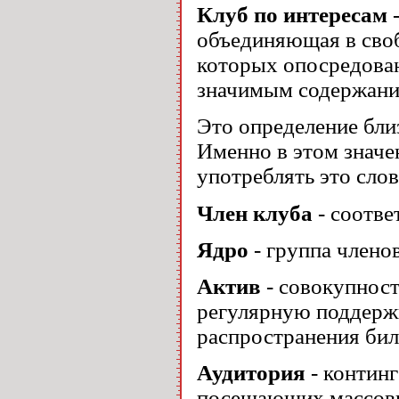
Клуб по интересам
-
объединяющая в сво
которых опосредован
значимым содержани
Это определение бли
Именно в этом значе
употреблять это сло
Член клуба
- соотве
Ядро
- группа члено
Актив
- совокупност
регулярную поддержк
распространения биле
Аудитория
- континг
посещающих массовы