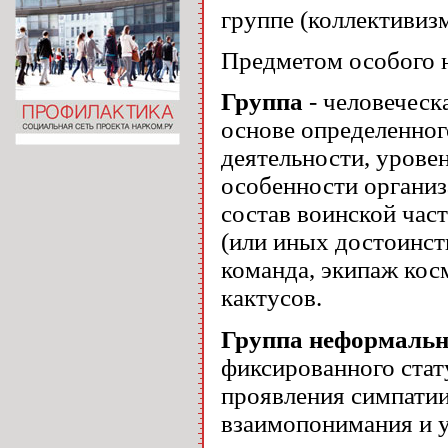
группе (коллективиз
Предметом особого н
Группа
- человеческ
основе определенног
деятельности, урове
особенности организа
состав воинской час
(или иных достоинст
команда, экипаж кос
кактусов.
Группа неформальн
фиксированного стат
проявления симпатии
взаимопонимания и 