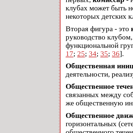
клубах может быть не
некоторых детских к
Вторая фигура - это
руководство клубом,
функциональной груп
17
;
25
;
34
;
35
;
36
].
Общественная ини
деятельности, реали
Общественное тече
связанных между соб
же общественную ин
Общественное движ
горизонтальных (сет
общественного течен