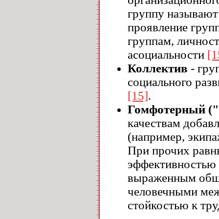
группу называю
проявление групп
группам, личност
асоциальности
[1
Коллектив
- гру
социального раз
[15]
.
Гомфотерный ("
качествам добав
(например, экип
При прочих равн
эффективностью 
выраженным обще
человечными ме
стойкостью к тру