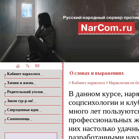
О словах и выражениях
_
Кабинет нарколога
_
>
Кабинет нарколога
>
Наркология on-li
Химия и жизнь
_
В данном курсе, нар
Родительский уголок
соцпсихологии и клу
_
Закон сур-р-ов!
много лет пользуютс
_
Сверхценные идеи
профессиональных жа
_
Самопомощь
них настолько удачн
разработанными нау