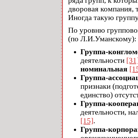
ряда групп, к котор
дворовая компания, т
Иногда такую групп
По уровню группово
(по Л.И.Уманскому):
Группа-конглом
деятельности
[31
номинальная
[1
Группа-ассоциа
признаки (подгот
единство) отсут
Группа-коопера
деятельности, на
[15]
.
Группа-корпора
организационног