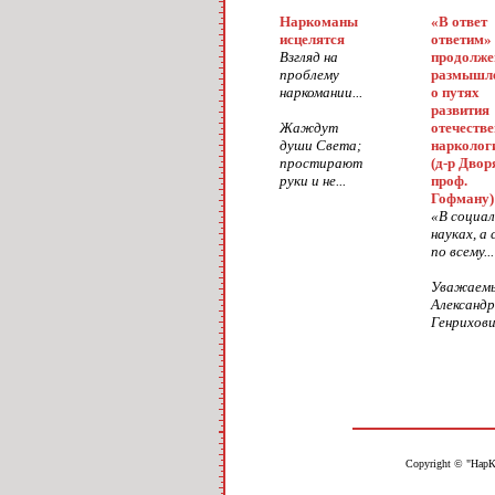
Наркоманы
«В ответ
исцелятся
ответим»
Взгляд на
продолже
проблему
размышл
наркомании...
о путях
развития
Жаждут
отечеств
души Света;
нарколог
простирают
(д-р Двор
руки и не...
проф.
Гофману)
«В социа
науках, а 
по всему...
Уважаем
Александр
Генрихович
Copyright © "НарК