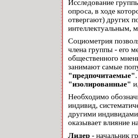
Исследование групп
опроса, в ходе кото
отвергают) других п
интеллектуальным, м
Социометрия позвол
члена группы - его 
общественного мнени
занимают самые поп
"предпочитаемые"
"изолированные"
и
Необходимо обозначи
индивид, системати
другими индивидами,
оказывает влияние н
Лидер
- начальник г