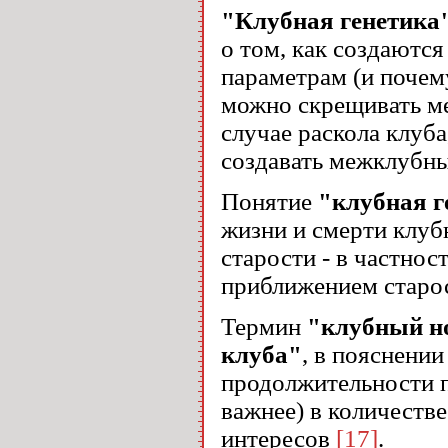
"Клубная генетика
о том, как создаютс
параметрам (и почем
можно скрещивать меж
случае раскола клуб
создавать межклубн
Понятие
"клубная г
жизни и смерти клубн
старости - в частнос
приближением старо
Термин
"клубный н
клуба"
, в пояснении
продолжительности пр
важнее) в количестве
интересов
[17]
.