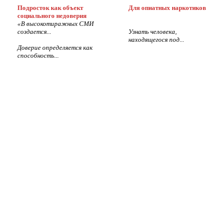
Подросток как объект
Для опиатных наркотиков
социального недоверия
«В высокотиражных СМИ
создается...
Узнать человека,
находящегося под...
Доверие определяется как
способность...