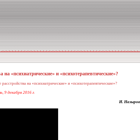
ва на «психиатрические» и «психотерапевтические»?
е расстройства на «психиатрические» и «психотерапевтические»?
 9 декабря 2016 г.
И. Назыров