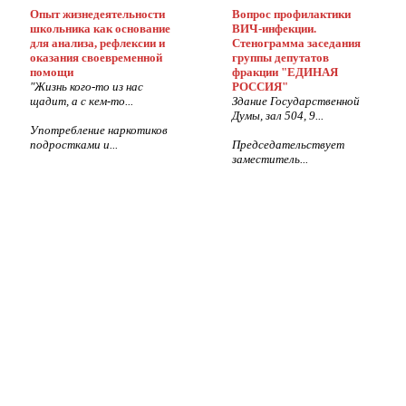
Опыт жизнедеятельности
Вопрос профилактики
школьника как основание
ВИЧ-инфекции.
для анализа, рефлексии и
Стенограмма заседания
оказания своевременной
группы депутатов
помощи
фракции "ЕДИНАЯ
"Жизнь кого-то из нас
РОССИЯ"
щадит, а с кем-то...
Здание Государственной
Думы, зал 504, 9...
Употребление наркотиков
подростками и...
Председательствует
заместитель...