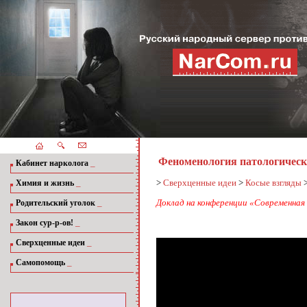
Феноменология патологическо
_
Кабинет нарколога
_
>
Сверхценные идеи
>
Косые взгляды
Химия и жизнь
_
Доклад на конференции «Современная 
Родительский уголок
_
Закон сур-р-ов!
_
Сверхценные идеи
_
Самопомощь