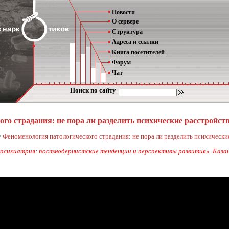
Новости
О сервере
Структура
Адреса и ссылки
Книга посетителей
Форум
Чат
Поиск по сайту
го страдания: не пора ли разделить психические расстройст
>
Феноменология патологического страдания: не пора ли разделить психически
психиатрия: постмодернистские тенденции и перспективы развития». Казань,