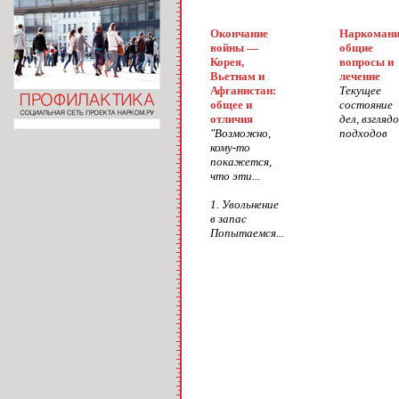
Окончание
Наркомани
войны —
общие
Корея,
вопросы и
Вьетнам и
лечение
Афганистан:
Текущее
общее и
состояние
отличия
дел, взглядо
"Возможно,
подходов
кому-то
покажется,
что эти...
1. Увольнение
в запас
Попытаемся...