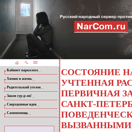
СОСТОЯНИЕ Н
_
Кабинет нарколога
_
Химия и жизнь
УЧТЕННАЯ РА
_
Родительский уголок
ПЕРВИЧНАЯ З
_
Закон сур-р-ов!
САНКТ-ПЕТЕР
_
Сверхценные идеи
ПОВЕДЕНЧЕСК
_
Самопомощь
ВЫЗВАННЫМИ