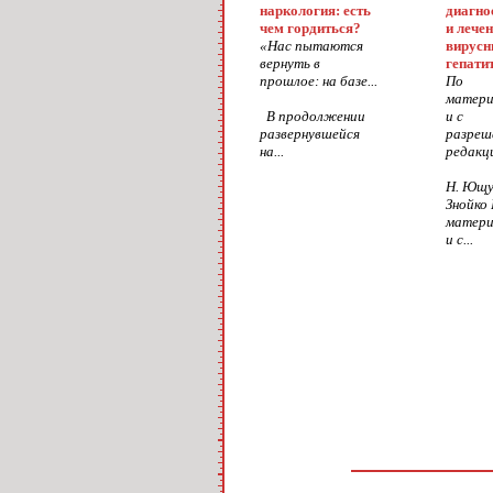
наркология: есть
диагно
чем гордиться?
и лече
«Нас пытаются
вирус
вернуть в
гепати
прошлое: на базе...
По
матер
В продолжении
и с
развернувшейся
разреш
на...
редакци
Н. Ющу
Знойко
матер
и с...