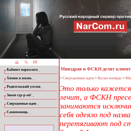
Минздрав и ФСКН делят клиент
_
Кабинет нарколога
_
>
Сверхценные идеи
>
Косые взгляды
>
Ми
Химия и жизнь
_
Это только кажется,
Родительский уголок
_
Закон сур-р-ов!
лечит, а ФСКН пресек
_
Сверхценные идеи
занимаются исключи
_
Самопомощь
себя одеяло под наз
перетягивают под сто