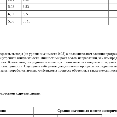
5,93
6,53
6,02
6,.5 9
5,56
5., 15
е­лать выводы (на уровне значимости 0.05) о поло­жительном влиянии програм
утрен­ней конфликтности. Личностный рост в этом направлении, как нам предст
ос­лых. Кроме того, посредники осознают, что они являются моделью поведени
ет самоценности. Ощущение себя руководя­щим звеном процесса посредничеств
вала проработка личных конфликтов в процессе обучения, а также межличнос
одростков к другим людям
ения
Средние значения до и после эксперим