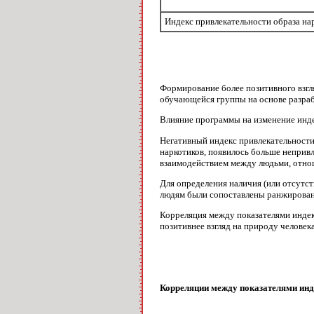
Индекс привлекательности образа на
Формирование более позитивного взгля
обучающейся группы на основе разраб
Влияние программы на изменение индек
Негативный индекс привлекательности
наркотиков, появилось больше непри­вл
взаимодействием между людьми, отн
Для определения наличия (или отсутс
людям были сопоставле­ны ранжирован
Корреляция между показателями индек
позитивнее взгляд на природу чело­ве
Корреляции между показателями инд