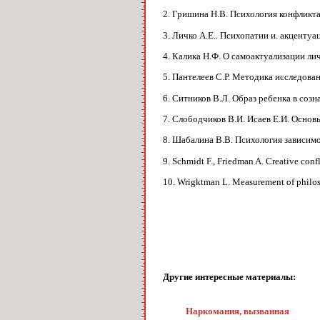
2. Гришина Н.В. Психология конфликта 
3. Личко А.Е.. Психопатии и. акцентуац
4. Калика Н.Ф. О самоактуализации лич
5. Пантелеев С.Р. Методика исследован
6. Ситников В.Л. Образ ребенка в созн
7. Слободчиков В.И. Исаев Е.И. Основы
8. Шабалина В.В. Психология зависимог
9. Schmidt F., Friedman A. Creative confl
10. Wrigktman L. Measurement of philoso
Другие интересные материалы:
Наркомания, вызванная