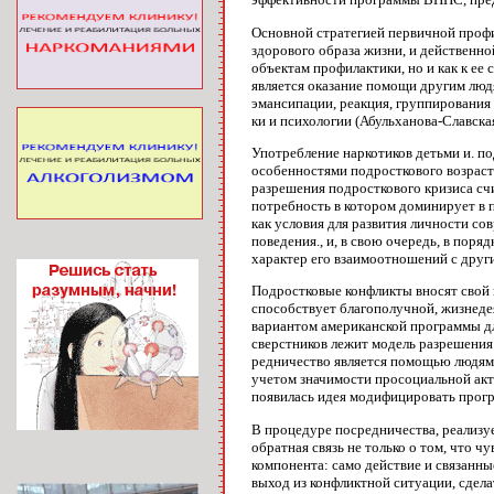
Основной стратегией первичной профи
здорового образа жизни, и дейс­твенно
объектам профилак­тики, но и как к е
является оказание помощи другим людя
эмансипа­ции, реакция, группирования
ки и психологии (Абульханова-Славская 
Употребление наркотиков детьми и. по
особенностями подросткового возраст
разрешения подросткового кризи­са сч
потребность в кото­ром доминирует в 
как условия для развития личности со
поведения., и, в свою очередь, в поря
характер его взаимоотношений с други
Подростковые конфликты вносят свой 
способствует благополучной, жиз­нед
вариантом американской программы для
сверстников ле­жит модель разрешения
редничество является помощью людям в
учетом значимости просоциальной акти
появилась идея модифицировать прогр
В процедуре посредничества, реализуе
обратная связь не только о том, что ч
компонента: само действие и связан­ны
выход из конфликтной ситуации, сдел