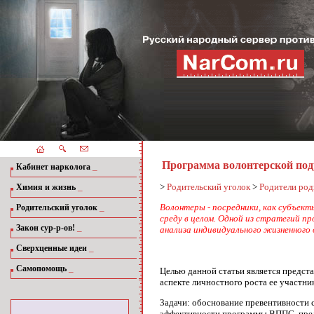
Программа волонтерской подр
_
Кабинет нарколога
_
>
Родительский уголок
>
Родители род
Химия и жизнь
_
Во­лонтеры - посредники, как субъек
Родительский уголок
среду в целом. Одной из стратегий п
_
Закон сур-р-ов!
анализа индивидуального жизненного 
_
Сверхценные идеи
_
Самопомощь
Целью данной статьи является предста
аспекте личностного роста ее учас­тн
3адачи: обоснование превентивности 
эффективности программы ВППС, предс