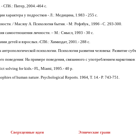
- СПб.: Питер, 2004.-464 с.
ии харак­тера у подростков - Л.: Медицина, 1.983 - 255 с.
ности. / Маслоу А. Психология бытия. - М: Рефлбук., 1996 - С. 293-300.
ия само­отношения личности. – M.: Смысл, 1993 - 30 с.
ании детей и взрослых.-СПб.: Химиздат, 2001.- 288 с.
 антропо­логической психологии. Психология развития чело­века: Развитие субъе
о пове­дения: На примере поведения, связанного с употреб­лением наркотиков и д
ict solv­ing for kids.- FL, Miami, 1995.- 40 p.
phies of human nature. Psychological Reports. 1964, Т. 14.- P. 743-751.
Сверхценные идеи
Этнические грани