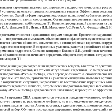
лак­тики наркомании является формирование у подростков личностных ресурсо
й установки на отказ от приема психоак­тивных веществ. Эффективная реализаци
е субъектам. Одной из форм передачи подросткам полномочий субъектов профил
м, в частности, своим: сверстникам.. Организации подростков в. такие движен
 со сверстниками, хобби-реакция [3]. Влияние просоциальной ак­тивности на р
К. А., Давыдов В.В., Иванов И.П., Макаренко А.С, Реан А.А., Фельдштейн Д..И. 
дрос­тками относится к девиантным формам поведе­ния. Проявление нарушений 
а — подростковым комплексом, объясняющим кон­фликтность существования по
итается наличие общности, совместности, в жизни ребенка и взрослого, сотруд
подростковом возрасте. В сов­ременных условиях, развития российского об­щес
временных подрост­ков. Согласно концепции Бажович Л.И., устой­чивые качес
дке обратного влияния, на­чинают определять общность сверстников, сотрудниче
ми людьми [1].
вклад в инициацию потребления наркотичес­ких веществ, в бегство от действи
еятельности подростков, и в этом им могут помочь сверстники. Волонтерская
 подростков «PeerCounseling», что в переводе означает «Психологическое ко
 проблем. Эта модель, применяемая к участникам конфликта, позво­ляет органи
 конф­ликтных, ситуациях, направленной на восста­новление нарушенных отнош
в­ности в развитии личности, потребностей под­ростков в общении и самопозна
амму «PeerCounseling» для российских школьников; и проверить ее эффективн
мой в практике США, акцентируются чувства и поведение участников, конфлик
увс­твует партнер по разрешению конфликта, но и что он думает по поводу свое
е с ним мысли и чувства. Анализ поступка, в единстве этих компонентов позво
ать свой выбор. Обучение посредников разрешению конфликтных ситуаций и их