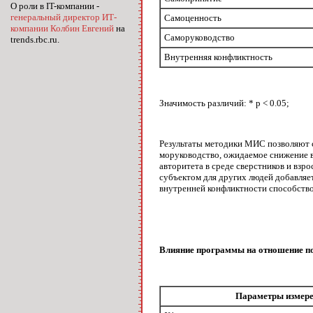
О роли в IT-компании -
генеральный директор ИТ-
Самоценность
компании Колбин Евгений
на
Саморуководство
trends.rbc.ru.
Внутренняя конфликтность
Значимость различий: * р < 0.05;
Результаты методики МИС позволяют сд
моруководство, ожидаемое снижение вн
авторитета в среде сверстников и взр
субъектом для других людей добав­ля
внутренней конфликтности способство
Влияние программы на отношение п
Параметры измер