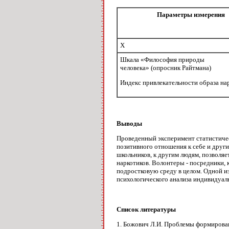
Параметры измерения
X
Шкала «Философия природы
человека» (опросник Райтмана)
Индекс привлекательности образа на
Выводы
Проведенный эксперимент ста­тистиче
позитивного отноше­ния к себе и друг
школьников, к другим людям, позволяет
наркотиков. Во­лонтеры - посредники,
подростковую среду в целом. Одной из
психологического анализа индивидуаль
Список литературы
1. Божович Л.И. Проблемы формировани