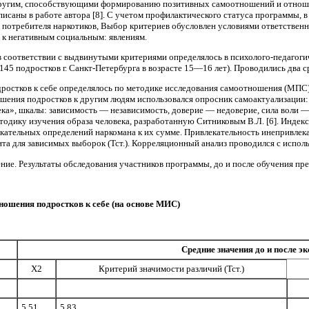
другим, способствующими формирова­нию позитивных самоотношений и отноше
писаны в работе автора [8]. С учетом профилактического статуса программы, в
потребителя наркотиков, Выбор критериев обусловлен условиями ответс­твенно
к негативным социаль­ным: явлениям.
 со­ответствии с выдвинутыми критериями опреде­лялось в психолого-педагог
45 подростков г. Санкт-Петербурга в воз­расте 15—16 лет). Проводились два с
остков к себе определялось по методике иссле­дования самоотношения (МПС),
ношения подростков к другим людям использовался опросник самоактуализации:
», шкалы: зависимость — не­зависимость, доверие — недоверие, сила воли — с
етодику изучения образа че­ловека, разработанную Ситниковым В.Л. [6]. Индек
екательных определе­ний наркомана к их сумме. Привлекательность инепривлек
а для зависимых выборок (Тст.). Корреляционный анализ проводился с исполь
ение. Результаты обследования участников программы, до и после обучения пре
ношения подростков к себе (на основе МИС)
Средние значения до и после э
Х2
Критерий значимости различий (Тст.)
5,51
5,83