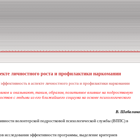
пекте личностного роста и профилактики наркомании
эффективность в аспекте личностного роста и профилактики наркомании
тников и оказывают, таким, образом, позитивное влияние на подростковую
стков с людьми из его бли­жайшего социума на основе психологического
В. Шабалина
тивности волон­терской подростковой психологической служ­бы (ВППС) в
дов исследования эф­фективности программы, выделение критериев