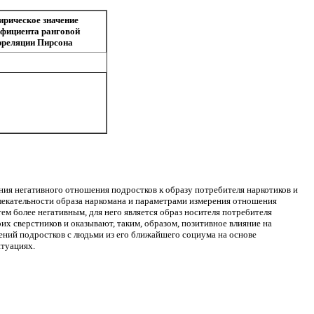
рическое значение
фициента ранговой
рреляции Пирсона
ия негативного отношения подростков к образу потребителя наркотиков и
влекательности образа наркомана и пара­метрами измерения отношения
тем более негативным, для него является образ носителя потребителя
оих сверстников и оказывают, таким, образом, позитивное влияние на
ений подростков с людьми из его бли­жайшего социума на основе
итуациях.