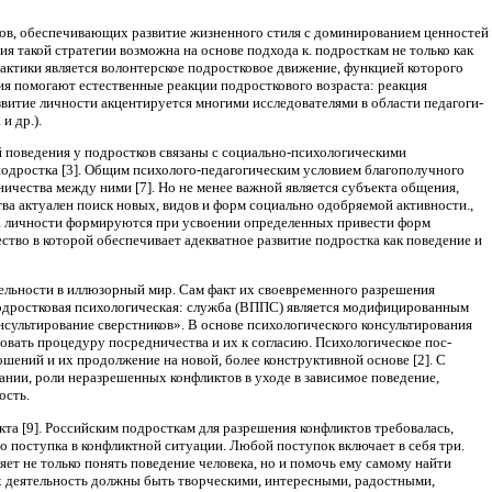
в, обеспечиваю­щих развитие жизненного стиля с доминирова­нием ценностей
я та­кой стратегии возможна на основе подхода к. подросткам не только как
актики является волонтерское подрост­ковое движение, функцией которого
ия помогают естественные реак­ции подросткового возраста: реакция
азвитие личности акцентируется многими исследователями в области педагоги­
и др.).
поведения у под­ростков связаны с социально-психологически­ми
дростка [3]. Об­щим психолого-педагогическим условием бла­гополучного
ничества между ними [7]. Но не менее важной является субъекта общения,
тва актуален поиск новых, видов и форм со­циально одобряемой активности.,
тва личности формируются при ус­воении определенных привести форм
ство в кото­рой обеспечивает адекватное развитие подрост­ка как поведение и
тельности в иллюзорный мир. Сам факт их своевременного разрешения
 подростковая психологическая: служба (ВППС) является модифицированным
нсультирование сверстников». В основе психологического консультирования
зовать процедуру посредничества и их к согласию. Психологическое пос­
ений и их продол­жение на новой, более конструктивной основе [2]. С
нии, роли нераз­решенных конфликтов в уходе в зависимое по­ведение,
ость.
та [9]. Российским подросткам для разрешения конфликтов требовалась,
го поступка в конф­ликтной ситуации. Любой поступок включает в себя три.
ляет не только понять поведение человека, но и помочь ему самому найти
 деятель­ность должны быть творческими, интересны­ми, радостными,