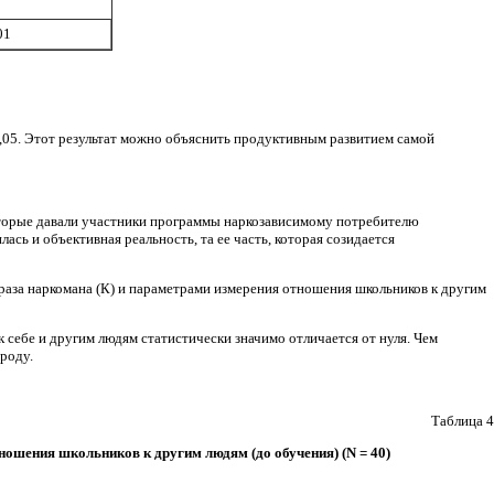
01
,05. Этот результат можно объяснить продуктивным развитием са­мой
которые давали участники программы наркозависимому потре­бителю
лась и объективная реальность, та ее часть, которая созидается
раза наркомана (К) и параметрами измерения отношения школьников к другим
себе и другим людям статистически значимо отличается от нуля. Чем
ироду.
Таблица 4
тношения школьников к другим
людям (до
обучения) (
N
= 40)