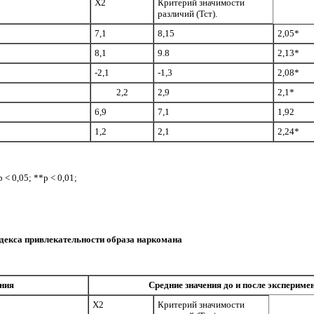
Х2
Критерий значимости
различий (Тст).
7,1
8,15
2,05*
8,1
9.8
2,13*
-2,1
-1,3
2,08*
2,2
2,9
2,1*
6,9
7,1
1,92
1,2
2,1
2,24*
< 0,05; **р < 0,01;
декса привлекательности образа наркомана
ния
Средние значения до и после экспериме
Х2
Критерий значимости