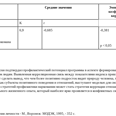
Средние значения
Эмпи
коэф
ко
K
г
6,9
-0,685
-0,381
ркомана
р < 0,05
ски подтвердил профилактический по­тенциал программы в аспекте формирован
им людям. Выявленная корре­ляционная связь между показателями индекса при
 сделать вывод, что чем более позитивно подросток видит природу чело­века, 
 как субъекты позитив­ного поведения и отношений, выступают моде­лью для св
 стратегий профилакти­ки наркомании может стать стратегия коррек­ции отнош
ного жизненного опыта, который наиболее ярко проявляется в конфлик­тных с
я лич­ности - М., Воронеж: МОДЭК, 1995, - 352 с.