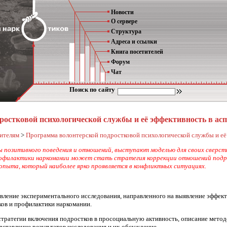
Новости
О сервере
Структура
Адреса и ссылки
Книга посетителей
Форум
Чат
Поиск по сайту
остковой психологической службы и её эффективность в ас
ителям
>
Программа волонтерской подростковой психологической службы и её 
ты позитив­ного поведения и отношений, выступают моде­лью для своих сверс
рофилакти­ки наркомании может стать стратегия коррек­ции отношений подро
опыта, который наиболее ярко проявляется в конфлик­тных ситуациях.
вле­ние экспериментального исследования, направ­ленного на выявление эффек
иков и профилактики наркомании.
стра­тегии включения подростков в просоциальную активность, описание мето
тавле­ние результатов исследования и их обсуждение.