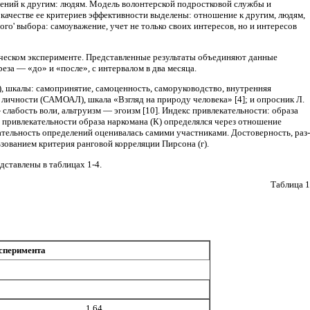
ний к другим: людям. Модель волонтерской подрост­ковой службы и
 ка­честве ее критериев эффективности выделены: отношение к другим, людям,
го' выбора: самоуважение, учет не только своих интересов, но и интересов
ическом экспери­менте. Представленные результаты объединя­ют данные
реза — «до» и «после», с интервалом в два месяца.
 шкалы: самоп­ринятие, самоценность, саморуководство, внут­ренняя
 личности (САМОАЛ), шкала «Взгляд на природу челове­ка» [4]; и опросник Л.
лабость воли, альтруизм — эгоизм [10]. Индекс привлекательности: образа
с привлекательности образа наркомана (К) определялся через отношение
ательность определений оценива­лась самими участниками. Достоверность, раз­
зованием критерия ранговой корреляции Пирсона (г).
дставлены в таблицах 1-4.
Таблица 1
ксперимента
1,64