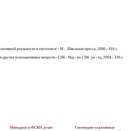
ктивной реальности в онтогене­зе.- М.:. Школьная пресса, 2000.- 416 с.
ругих психоактивных ве­ществ.- СПб.: Изд - во СПб. ун - та, 2004.- 336 с.
Минздрав и ФСКН делят
Снотворно-седативные