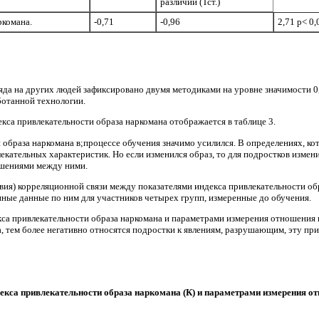
различий (Тст.)
ркомана.
-0,71
-0,96
2,71 р< 0,
да на других людей зафиксировано двумя методи­ками на уровне значимости 0
отан­ной технологии.
са привлекательности образа наркомана отобра­жается в таблице 3.
 об­раза наркомана в;процессе обучения значимо усилился. В определениях, 
екательных характеристик. Но если изме­нился образ, то для подростков измени
ошениями между ними.
твия) корреляционной связи между показателями индекса привлекательности об
ные данные по ним для участни­ков четырех групп, измеренные до обучения.
са привлекательности образа наркомана и параметрами измерения отношения к 
ка, тем более негативно относятся подростки к явлениям, разрушающим, эту пр
екса привлекательности образа наркомана (К)
и параметрами измерения о