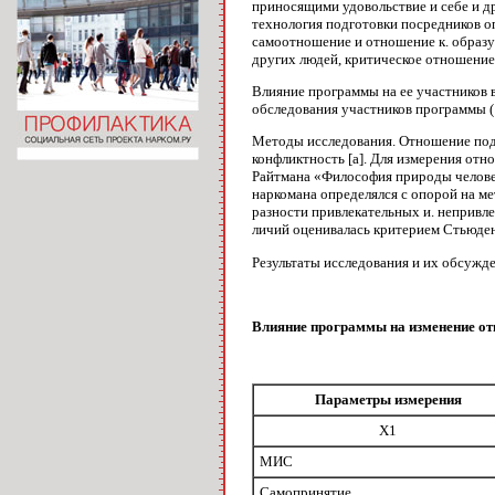
приносящими удовольствие и себе и 
технология подготовки посред­ников о
самоотношение и отношение к. образу 
других людей, критическое отношение 
Влияние программы на ее участников в
обследования участников програм­мы (1
Методы исследования. Отношение под­р
конфликтность [а]. Для измерения от­
Райтмана «Философия природы человека
наркомана опреде­лялся с опорой на м
разности при­влекательных и. непривл
личий оценивалась критерием Стьюдент
Результаты исследования и их обсуж­д
Влияние программы на изменение от
Параметры измерения
X1
МИС
Самопринятие