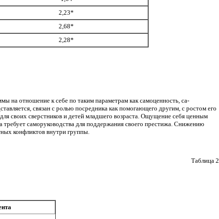
2,23*
2,68*
2,28*
мы на отношение к себе по таким параметрам как самоценность, са­
авляется, связан с ро­лью посредника как помогающего другим, с рос­том его
я для своих сверстников и детей младшего возраста. Ощущение себя ценным
а требует саморуководства для поддержания своего прести­жа. Снижению
тных конфликтов внутри группы.
Таблица 2
ента