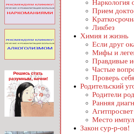
Наркология o
Прием докто
Краткосрочн
Ликбез
Химия и жизнь
Если друг ока
Мифы и лег
Правдивые и
Частые вопр
Проверь себ
Родительский уг
Родители ро
Ранняя диаг
Агитпросвет
Место импул
Закон сур-р-ов!