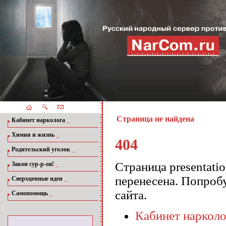
Страница не найдена
_
Кабинет нарколога
_
Химия и жизнь
404
_
Родительский уголок
_
Страница presentati
Закон сур-р-ов!
перенесена. Попроб
_
Сверхценные идеи
сайта.
_
Самопомощь
Кабинет нарколо