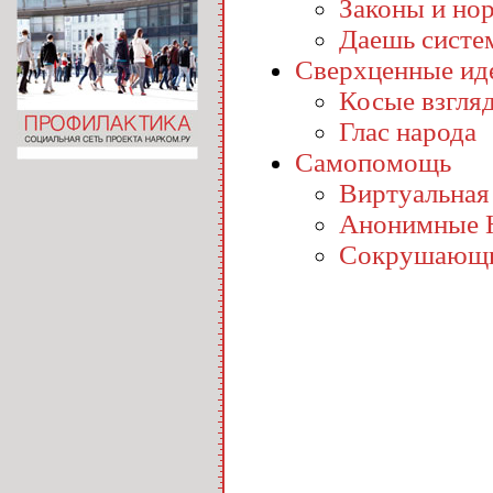
Законы и но
Даешь систе
Сверхценные ид
Косые взгля
Глас народа
Самопомощь
Виртуальная
Анонимные 
Сокрушающи